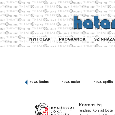
NYITÓLAP
PROGRAMOK
SZÍNHÁZ
972. szeptember
1972. június
1972. május
1972. április
Kormos ég
rendező
Konrád József