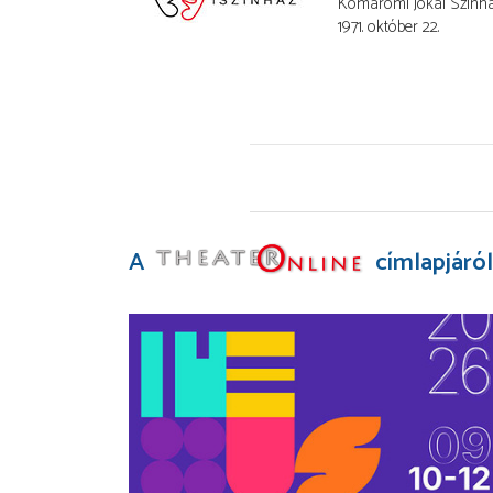
Komáromi Jókai Szính
1971. október 22.
A
címlapjáról