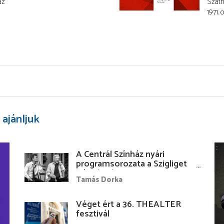
áz
Szatm
1971. 
 ajánljuk
A Centrál Színház nyári
programsorozata a Szigliget
Várudvarban
Tamás Dorka
Véget ért a 36. THEALTER
fesztivál