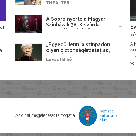
THEALTER
A Sopro nyerte a Magyar
Színházak 38. Kisvárdai
ai
Év
Fesztiváljának fődíját
ké
„Egyedül lenni a színpadon
A M
olyan biztonságérzetet ad,
ai
ősz
hogy lám, mindenki más
pre
Lovas Ildikó
nélkül is megvagyok
vol
magammal…”
Az oldal megjelenését támogatja: