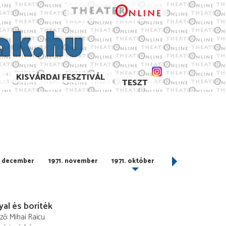
KISVÁRDAI FESZTIVÁL
TESZT
. december
1971. november
1971. október
1971. június
al és boríték
ező
Mihai Raicu