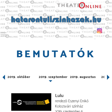
Toggle main menu visibility
BEMUTATÓK
er
2019. október
2019. szeptember
2019. augusztus
2019. j
Lulu
rendező
Eszenyi Enikő
Kolozsvári színház
2019. szeptember 6.