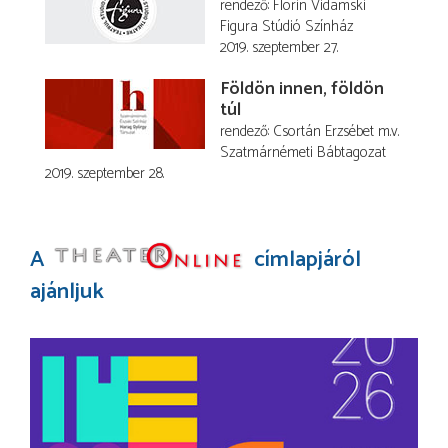
rendező
Florin Vidamski
Figura Stúdió Színház
2019. szeptember 27.
Földön innen, földön
túl
rendező
Csortán Erzsébet
m.v.
Szatmárnémeti Bábtagozat
2019. szeptember 28.
A
címlapjáról
ajánljuk