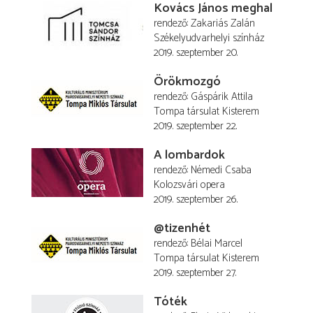
Kovács János meghal
rendező
Zakariás Zalán
Székelyudvarhelyi színház
2019. szeptember 20.
Örökmozgó
rendező
Gáspárik Attila
Tompa társulat Kisterem
2019. szeptember 22.
A lombardok
rendező
Némedi Csaba
Kolozsvári opera
2019. szeptember 26.
@tizenhét
rendező
Bélai Marcel
Tompa társulat Kisterem
2019. szeptember 27.
Tóték