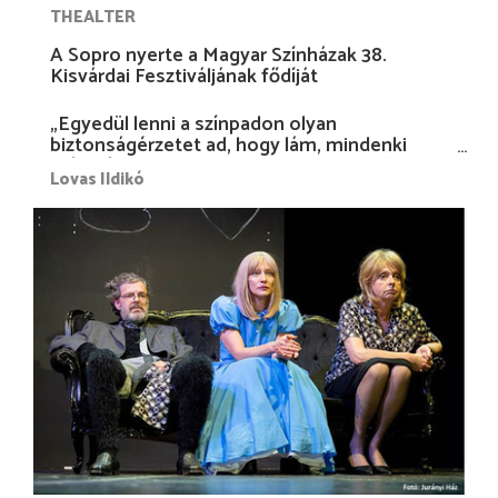
THEALTER
A Sopro nyerte a Magyar Színházak 38.
Kisvárdai Fesztiváljának fődíját
„Egyedül lenni a színpadon olyan
biztonságérzetet ad, hogy lám, mindenki
más nélkül is megvagyok magammal…”
Lovas Ildikó