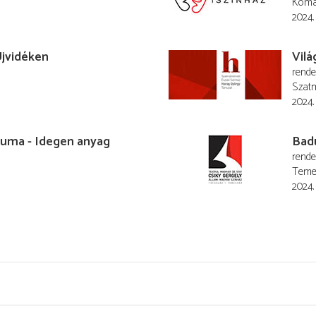
Komá
2024.
Újvidéken
Vil
rend
Szat
2024.
zuma - Idegen anyag
Bad
rend
Teme
2024.