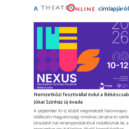
A
címlapjáról
Nemzetközi fesztivállal indul a Békéscsab
Jókai Színház új évada
A szeptember 10–12. között megrendezett háromnapos
találkozón magyarországi, romániai, ukrajnai és szerbi
társulatok hat versenyprodukcióval mutatkoznak be, a