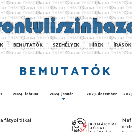
AK
BEMUTATÓK
SZEMÉLYEK
HÍREK
ÍRÁSOK
BEMUTATÓK
us
2024. február
2024. január
2023. december
202
 fátyol titkai
Mef
rend