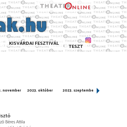
KISVÁRDAI FESZTIVÁL
TESZT
3. november
2023. október
2023. szeptember
2023. július
isztó
ező
Béres Attila