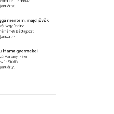
romi Jókai Színház
 január 26.
ággá mentem, majd jövök
ező
Nagy Regina
márnémeti Bábtagozat
 január 27.
u Mama gyermekei
ező
Varsányi Péter
svár Stúdió
 január 31.