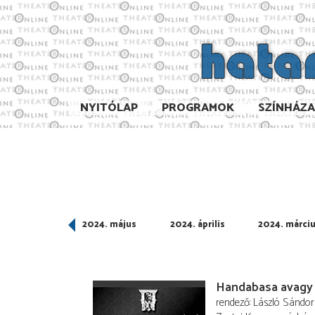
NYITÓLAP
PROGRAMOK
SZÍNHÁZ
024. június
2024. május
2024. április
2024. márci
Handabasa avagy a
rendező
László Sándor