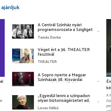
 ajánljuk
A Centrál Színház nyári
programsorozata a Szigliget
Várudvarban
Tamás Dorka
Véget ért a 36. THEALTER
fesztivál
THEALTER
A Sopro nyerte a Magyar
Színházak 38. Kisvárdai
ai
Év
Fesztiváljának fődíját
ké
„Egyedül lenni a színpadon
A M
olyan biztonságérzetet ad,
ai
ősz
hogy lám, mindenki más
pre
Lovas Ildikó
nélkül is megvagyok