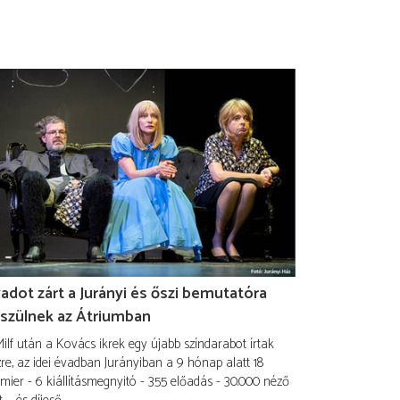
adot zárt a Jurányi és őszi bemutatóra
szülnek az Átriumban
ilf után a Kovács ikrek egy újabb színdarabot írtak
re, az idei évadban Jurányiban a 9 hónap alatt 18
mier - 6 kiállításmegnyitó - 355 előadás - 30.000 néző