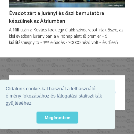
Évadot zárt a Jurányi és őszi bemutatóra
készülnek az Átriumban
A Milf után a Kovács ikrek egy újabb színdarabot írtak őszre, az
idei évadban Jurányiban a 9 hónap alatt 18 premier - 6
kiállításmegnyitó - 355 előadás - 30.000 néző volt – és díjeső.
Oldalunk cookie-kat használ a felhasználói
Az oldal megjelenését támogatja:
élmény fokozásához és látogatási statisztikák
gyűjtéséhez.
Megértettem
© 2026. - THEATER Online -
theater.hu