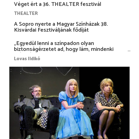
Véget ért a 36. THEALTER fesztivál
THEALTER
A Sopro nyerte a Magyar Színházak 38.
Kisvárdai Fesztiváljának fődíját
„Egyedül lenni a színpadon olyan
biztonságérzetet ad, hogy lám, mindenki
más nélkül is megvagyok magammal…”
Lovas Ildikó