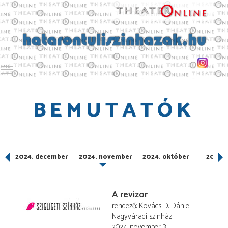
Toggle main menu visibility
BEMUTATÓK
2024. december
2024. november
2024. október
2024.
A revizor
rendező
Kovács D. Dániel
Nagyváradi színház
2024. november 3.