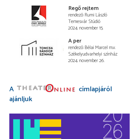
Regő rejtem
rendező
Rumi László
Temesvár Stúdió
2024. november 15.
A per
rendező
Bélai Marcel
m.v.
Székelyudvarhelyi színház
2024. november 26.
A
címlapjáról
ajánljuk