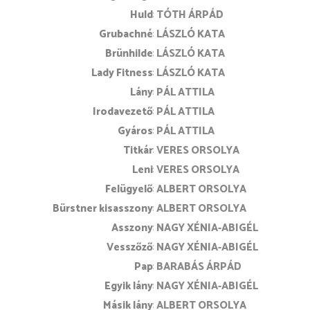
Huld
TÓTH ÁRPÁD
Grubachné
LÁSZLÓ KATA
Brünhilde
LÁSZLÓ KATA
Lady Fitness
LÁSZLÓ KATA
Lány
PÁL ATTILA
Irodavezető
PÁL ATTILA
Gyáros
PÁL ATTILA
Titkár
VERES ORSOLYA
Leni
VERES ORSOLYA
Felügyelő
ALBERT ORSOLYA
Bürstner kisasszony
ALBERT ORSOLYA
Asszony
NAGY XÉNIA-ABIGÉL
Vesszőző
NAGY XÉNIA-ABIGÉL
Pap
BARABÁS ÁRPÁD
Egyik lány
NAGY XÉNIA-ABIGÉL
Másik lány
ALBERT ORSOLYA