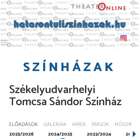
Toggle main menu visibility
SZÍNHÁZAK
Székelyudvarhelyi
Tomcsa Sándor Színház
ELŐADÁSOK
GALÉRIÁK
HÍREK
ÍRÁSOK
MŰSOR
2025/2026
2024/2025
2023/2024
2022/