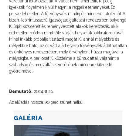
váratlanul letartóztatják. A vádat nem ismertetik, K. pedig
igyekszik figyelmen kívül hagyni a reggeli eseményeket. Ez
persze lehetetlen. A törvényszék mindig és mindehol utoléri őt. A
bizarr, labirintusszerű igazságszolgáltatási rendszerben bolyongó
K. útját kizsigerelt és reményvesztett alakok keresztezik, akik
érthetetlen módon mind tőle várják helyzetük jobbrafordulását.
Minél inkább próbálja tisztázni magát K., annál mélyebbre és
mélyebbre hatol az őt vád alá helyező törvényszék átláthatatlan
és önkényes rendszerében, mely örvényként húzza magával a
mélységbe. A per Josef K. küzdelme a bűntudattal, valamint a
szabadság és megváltás keresésének mindenre kiterjedő
gyötrelmével.
Bemutató
2024. 11. 26.
Az előadás hossza: 90 perc szünet nélkül
GALÉRIA