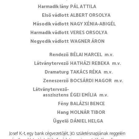
Harmadik lány
PÁL ATTILA
Első vádlott
ALBERT ORSOLYA
Második vádlott
NAGY XÉNIA-ABIGÉL
Harmadik vádlott
VERES ORSOLYA
Negyedik vádlott
WAGNER ÁRON
rendező
BÉLAI MARCEL
m.v.
látványtervező
HATHÁZI REBEKA
m.v.
dramaturg
TAKÁCS RÉKA
m.v.
zeneszerző
BOCSÁRDI MAGOR
m.v.
látványtervező-
asszisztens
ÉGEI EMÍLIA
m.v.
fény
BALÁZSI BENCE
hang
MOLNÁR TIBOR
ügyelő
DÁNIEL HELGA
Josef K.-t, egy bank cégvezetőjét, 30. születésnapjának reggelén