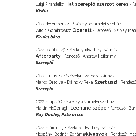
Hat szereplő szerzőt keres
Luigi Pirandello
R
Kisfiú
2022. december 22.
Székelyudvarhelyi színház
Operett
Witold Gombrowicz
Rendező
Szilvay Mát
Firulet báró
2022. október 29.
Székelyudvarhelyi színház
Afterparty
Rendező
Andrew Hefler
m.v.
Szereplő
2022. június 22.
Székelyudvarhelyi színház
Szerbusz!
Markó Orsolya - Dálnoky Réka
Rendez
Szereplő
2022. május 10.
Székelyudvarhelyi színház
Leenane szépe
Martin McDonagh
Rendező
Bar
Ray Dooley
Pato öccse
2022. március 7.
Székelyudvarhelyi színház
#kivagyok
Meszlényi-Bodnár Zoltán
Rendező
Mes