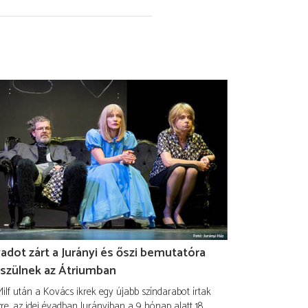
adot zárt a Jurányi és őszi bemutatóra
szülnek az Átriumban
ilf után a Kovács ikrek egy újabb színdarabot írtak
re, az idei évadban Jurányiban a 9 hónap alatt 18