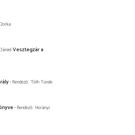
 Dorka
Vesztegzár a
Dániel
rály
Rendező
Tóth Tünde
könyve
Rendező
Horányi