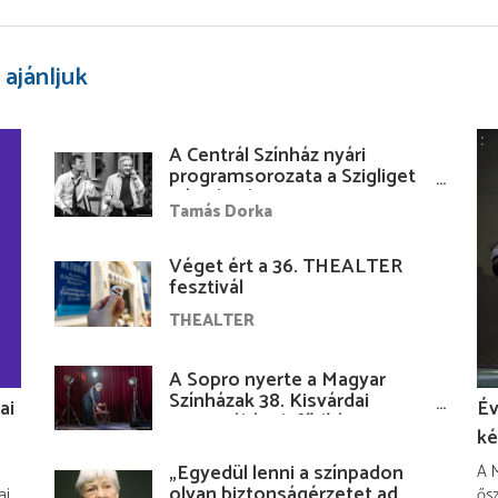
 ajánljuk
A Centrál Színház nyári
programsorozata a Szigliget
Várudvarban
Tamás Dorka
Véget ért a 36. THEALTER
fesztivál
THEALTER
A Sopro nyerte a Magyar
Színházak 38. Kisvárdai
ai
Év
Fesztiváljának fődíját
ké
„Egyedül lenni a színpadon
A M
olyan biztonságérzetet ad,
ai
ősz