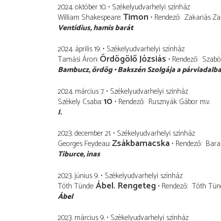
2024. október 10.
Székelyudvarhelyi színház
Timon
William Shakespeare
Rendező
Zakariás Za
Ventidius
hamis barát
2024. április 19.
Székelyudvarhelyi színház
Ördögölő Józsiás
Tamási Áron
Rendező
Szabó 
Bambucz
ördög
Bakszén Szolgája a párviadalb
2024. március 7.
Székelyudvarhelyi színház
10
Székely Csaba
Rendező
Rusznyák Gábor
m.v.
I.
2023. december 21.
Székelyudvarhelyi színház
Zsákbamacska
Georges Feydeau
Rendező
Bara
Tiburce
inas
2023. június 9.
Székelyudvarhelyi színház
Ábel. Rengeteg
Tóth Tünde
Rendező
Tóth Tün
Ábel
2023. március 9.
Székelyudvarhelyi színház