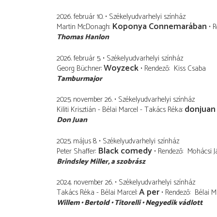
2026. február 10.
Székelyudvarhelyi színház
Koponya Connemarában
Martin McDonagh
R
Thomas Hanlon
2026. február 5.
Székelyudvarhelyi színház
Woyzeck
Georg Büchner
Rendező
Kiss Csaba
Tamburmajor
2025. november 26.
Székelyudvarhelyi színház
donjuan
Kiliti Krisztián - Bélai Marcel - Takács Réka
Don Juan
2025. május 8.
Székelyudvarhelyi színház
Black comedy
Peter Shaffer
Rendező
Mohácsi J
Brindsley Miller
a szobrász
2024. november 26.
Székelyudvarhelyi színház
A per
Takács Réka - Bélai Marcel
Rendező
Bélai M
Willem
Bertold
Titorelli
Negyedik vádlott