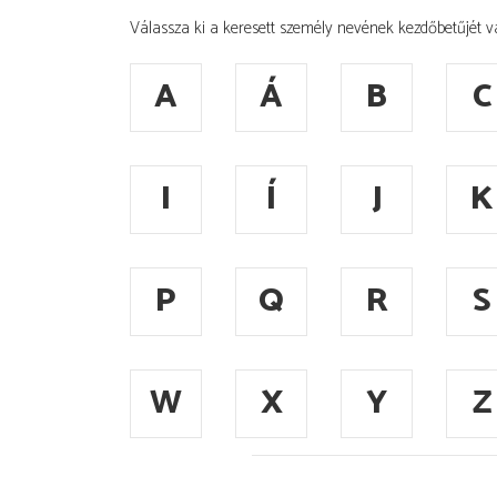
Válassza ki a keresett személy nevének kezdőbetűjét v
A
Á
B
C
I
Í
J
K
P
Q
R
S
W
X
Y
Z