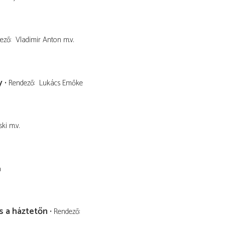
ező
Vladimir Anton
m.v.
y
Rendező
Lukács Emőke
ski
m.v.
a
 a háztetőn
Rendező