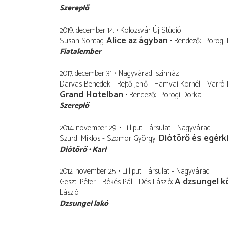
Szereplő
2019. december 14.
Kolozsvár Új Stúdió
Alice az ágyban
Susan Sontag
Rendező
Porogi
Fiatalember
2017. december 31.
Nagyváradi színház
Darvas Benedek - Rejtő Jenő - Hamvai Kornél - Varró 
Grand Hotelban
Rendező
Porogi Dorka
Szereplő
2014. november 29.
Lilliput Társulat - Nagyvárad
Diótörő és egérki
Szurdi Miklós - Szomor György
Diótörő
Karl
2012. november 25.
Lilliput Társulat - Nagyvárad
A dzsungel 
Geszti Péter - Békés Pál - Dés László
László
Dzsungel lakó