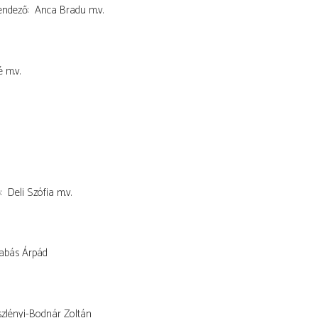
endező
Anca Bradu
m.v.
é
m.v.
ő
Deli Szófia
m.v.
abás Árpád
zlényi-Bodnár Zoltán