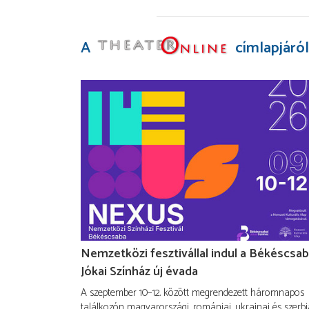
A
címlapjáról
Nemzetközi fesztivállal indul a Békéscsab
Jókai Színház új évada
A szeptember 10–12. között megrendezett háromnapos
találkozón magyarországi, romániai, ukrajnai és szerbi