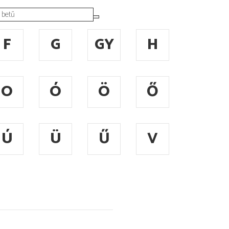
F
G
GY
H
O
Ó
Ö
Ő
Ú
Ü
Ű
V