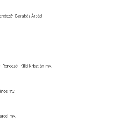
endező
Barabás Árpád
Rendező
Kiliti Krisztián
m.v.
ános
m.v.
arcel
m.v.