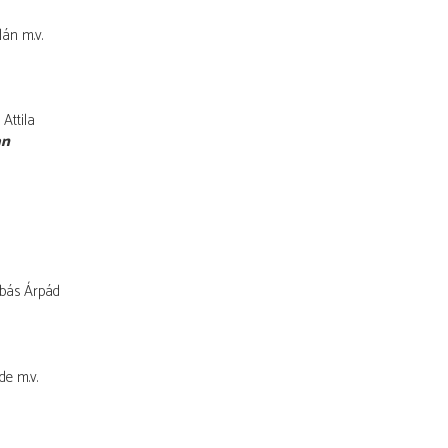
lán
m.v.
Attila
an
bás Árpád
de
m.v.