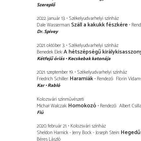
Szereplő
2022. január 13.
Székelyudvarhelyi színház
Száll a kakukk fészkére
Dale Wasserman
Rend
Dr. Spivey
2021. október 3.
Székelyudvarhelyi színház
A hétszépségű királykisasszon
Benedek Elek
Kétfejű óriás
Kecskebak katonája
2021. szeptember 19.
Székelyudvarhelyi színház
Haramiák
Friedrich Schiller
Rendező
Florin Vidam
Kar
Rabló
Kolozsvári színművészeti
Homokozó
Michał Walczak
Rendező
Albert Csill
Fiú
2020. február 21.
Kolozsvári színház
Hegedűs
Sheldon Harnick - Jerry Bock - Joseph Stein
Béres László