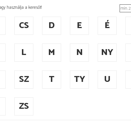
agy használja a keresőt!
CS
D
E
É
L
M
N
NY
SZ
T
TY
U
ZS