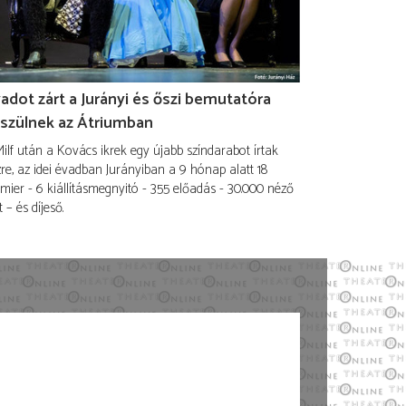
adot zárt a Jurányi és őszi bemutatóra
szülnek az Átriumban
ilf után a Kovács ikrek egy újabb színdarabot írtak
re, az idei évadban Jurányiban a 9 hónap alatt 18
mier - 6 kiállításmegnyitó - 355 előadás - 30.000 néző
t – és díjeső.