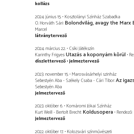
kollázs
2024. június 15.
Kosztolányi Színház Szabadka
Bolondvilág, avagy the Marx 
O. Horváth Sári
Marcel
látványtervező
2024. március 22.
Csíki Játékszín
Utazás a koponyám körül
Karinthy Frigyes
Re
díszlettervező
jelmeztervező
2023. november 15.
Marosvásárhelyi szinház
Az igaz
Sebestyén Aba - Székely Csaba - Cári Tibor
Sebestyén Aba
jelmeztervező
2023. október 6.
Komáromi Jókai Színház
Koldusopera
Kurt Weill - Bertolt Brecht
Rendező
jelmeztervező
2022. október 17.
Kolozsvári színművészeti