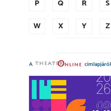
P
Q
R
S
W
X
Y
Z
A
címlapjáról