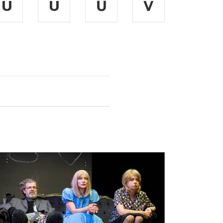
Ú
Ü
Ű
V