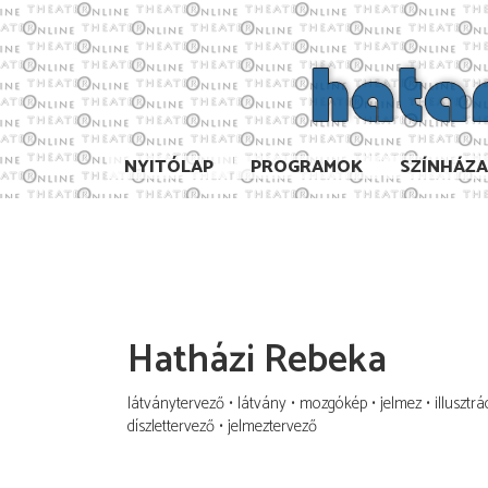
NYITÓLAP
PROGRAMOK
SZÍNHÁZ
Hatházi Rebeka
látványtervező
látvány
mozgókép
jelmez
illusztrá
díszlettervező
jelmeztervező