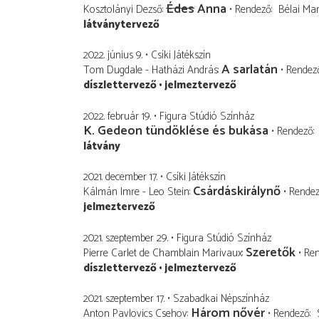
Édes
Anna
Kosztolányi Dezső
Rendező
Bélai Mar
látványtervező
2022. június 9.
Csíki Játékszín
A sarlatán
Tom Dugdale - Hatházi András
Rendez
díszlettervező
jelmeztervező
2022. február 19.
Figura Stúdió Színház
K. Gedeon tündöklése és bukása
Rendező
látvány
2021. december 17.
Csíki Játékszín
Csárdáskirálynő
Kálmán Imre - Leo Stein
Rende
jelmeztervező
2021. szeptember 29.
Figura Stúdió Színház
Szeretők
Pierre Carlet de Chamblain Marivaux
Re
díszlettervező
jelmeztervező
2021. szeptember 17.
Szabadkai Népszínház
Három nővér
Anton Pavlovics Csehov
Rendező