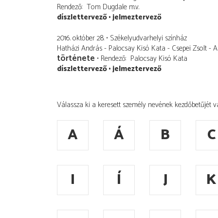
Rendező
Tom Dugdale
m.v.
díszlettervező
jelmeztervező
2016. október 28.
Székelyudvarhelyi színház
Hatházi András - Palocsay Kisó Kata - Csepei Zsolt - 
története
Rendező
Palocsay Kisó Kata
díszlettervező
jelmeztervező
Válassza ki a keresett személy nevének kezdőbetűjét v
A
Á
B
C
I
Í
J
K