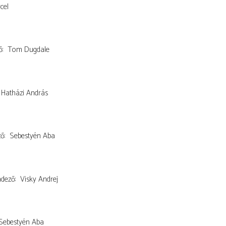
cel
ő
Tom Dugdale
Hatházi András
ző
Sebestyén Aba
ndező
Visky Andrej
Sebestyén Aba