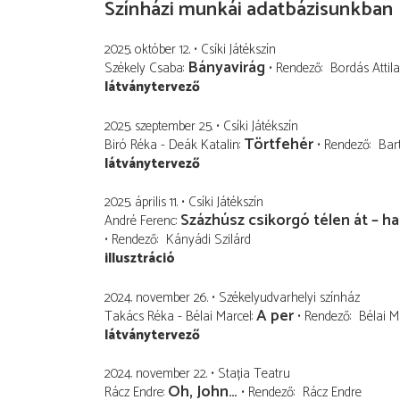
Színházi munkái adatbázisunkban
2025. október 12.
Csíki Játékszín
Bányavirág
Székely Csaba
Rendező
Bordás Attila
látványtervező
2025. szeptember 25.
Csíki Játékszín
Törtfehér
Biró Réka - Deák Katalin
Rendező
Bart
látványtervező
2025. április 11.
Csíki Játékszín
Százhúsz csikorgó télen át – ha
André Ferenc
Rendező
Kányádi Szilárd
illusztráció
2024. november 26.
Székelyudvarhelyi színház
A per
Takács Réka - Bélai Marcel
Rendező
Bélai M
látványtervező
2024. november 22.
Stația Teatru
Oh, John…
Rácz Endre
Rendező
Rácz Endre