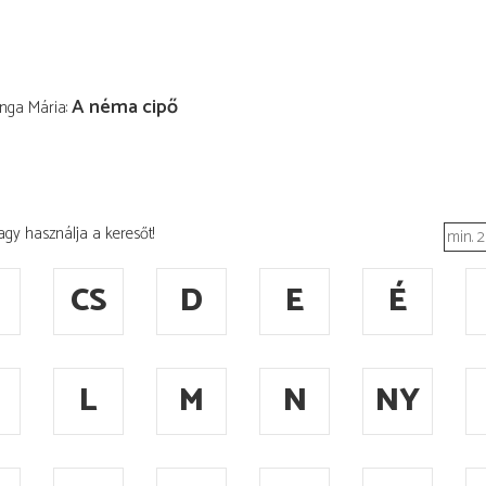
A néma cipő
Anga Mária
agy használja a keresőt!
CS
D
E
É
L
M
N
NY