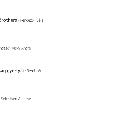
Brothers
Rendező
Bélai
ndező
Visky Andrej
ság gyertyái
Rendező
Sebestyén Aba
m.v.