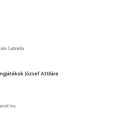
alis Gabriella
ngjátékok József Attilára
arcel
m.v.