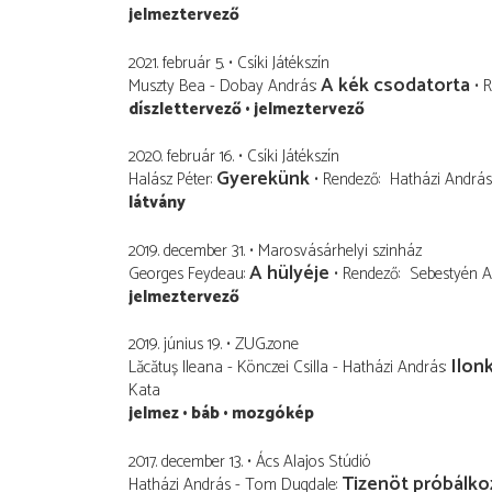
jelmeztervező
2021. február 5.
Csíki Játékszín
A kék csodatorta
Muszty Bea - Dobay András
R
díszlettervező
jelmeztervező
2020. február 16.
Csíki Játékszín
Gyerekünk
Halász Péter
Rendező
Hatházi András
látvány
2019. december 31.
Marosvásárhelyi szinház
A hülyéje
Georges Feydeau
Rendező
Sebestyén 
jelmeztervező
2019. június 19.
ZUG.zone
Ilon
Lăcătuș Ileana - Könczei Csilla - Hatházi András
Kata
jelmez
báb
mozgókép
2017. december 13.
Ács Alajos Stúdió
Tizenöt próbálko
Hatházi András - Tom Dugdale