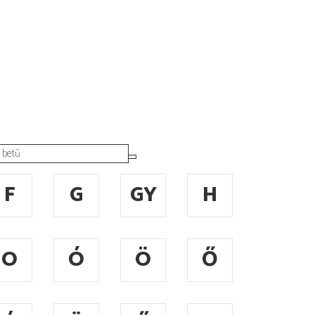
F
G
GY
H
O
Ó
Ö
Ő