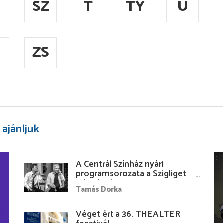
SZ
T
TY
U
ZS
 ajánljuk
A Centrál Színház nyári
programsorozata a Szigliget
Várudvarban
Tamás Dorka
Véget ért a 36. THEALTER