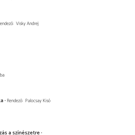
endező
Visky Andrej
Aba
ka
Rendező
Palocsay Kisó
zás a színészetre