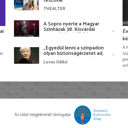
fesztivál
THEALTER
A Sopro nyerte a Magyar
Színházak 38. Kisvárdai
ai
Év
Fesztiváljának fődíját
ké
„Egyedül lenni a színpadon
A M
olyan biztonságérzetet ad,
ai
ősz
hogy lám, mindenki más
pre
Lovas Ildikó
nélkül is megvagyok
vol
magammal…”
Az oldal megjelenését támogatja: