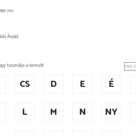
ter
m.v.
bás Árpád
agy használja a keresőt!
CS
D
E
É
L
M
N
NY