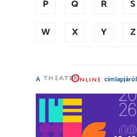
P
Q
R
S
W
X
Y
Z
A
címlapjáról