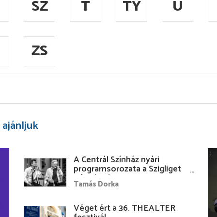
SZ
T
TY
U
ZS
 ajánljuk
A Centrál Színház nyári
programsorozata a Szigliget
Várudvarban
Tamás Dorka
Véget ért a 36. THEALTER