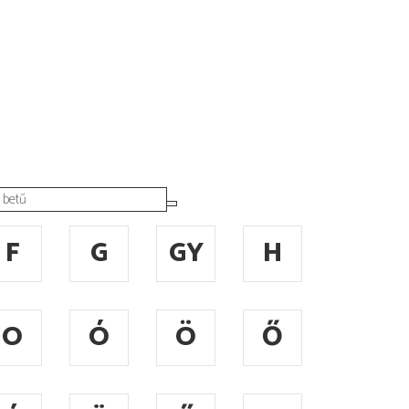
F
G
GY
H
O
Ó
Ö
Ő