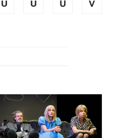
Ú
Ü
Ű
V