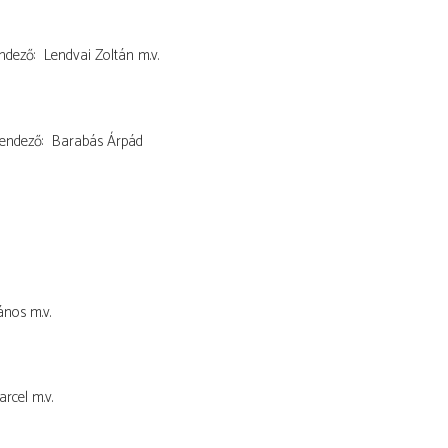
ndező
Lendvai Zoltán
m.v.
endező
Barabás Árpád
ános
m.v.
arcel
m.v.