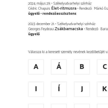
2024. május 29.
Székelyudvarhelyi színház
Élet-ritmusra
Cédric Chapuis
Rendező
Márkó Esz
ügyelő
rendezőasszisztens
2023. december 21.
Székelyudvarhelyi színház
Zsákbamacska
Georges Feydeau
Rendező
Bara
ügyelő
Válassza ki a keresett személy nevének kezdőbetűjét v
A
Á
B
C
I
Í
J
K