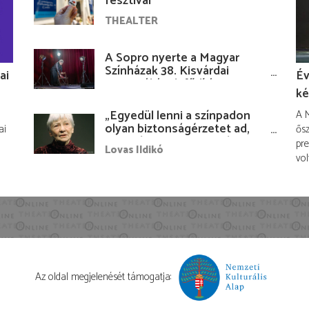
fesztivál
THEALTER
A Sopro nyerte a Magyar
Színházak 38. Kisvárdai
ai
Év
Fesztiváljának fődíját
ké
„Egyedül lenni a színpadon
A M
olyan biztonságérzetet ad,
ai
ősz
hogy lám, mindenki más
pre
Lovas Ildikó
nélkül is megvagyok
vol
magammal…”
Az oldal megjelenését támogatja: