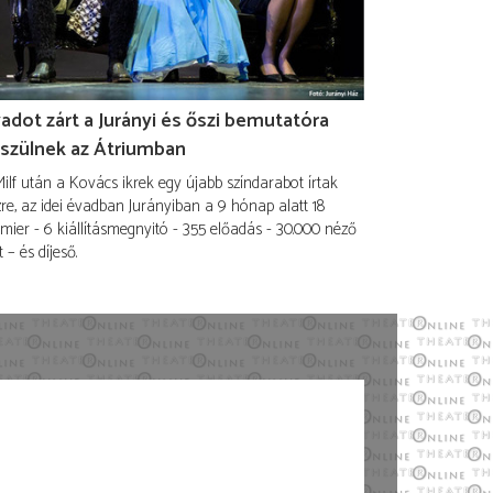
adot zárt a Jurányi és őszi bemutatóra
szülnek az Átriumban
ilf után a Kovács ikrek egy újabb színdarabot írtak
re, az idei évadban Jurányiban a 9 hónap alatt 18
mier - 6 kiállításmegnyitó - 355 előadás - 30.000 néző
t – és díjeső.