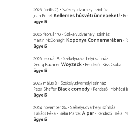
2026. április 23.
Székelyudvarhelyi színház
Kellemes húsvéti ünnepeket!
Jean Poiret
Re
ügyelő
2026. február 10.
Székelyudvarhelyi színház
Koponya Connemarában
Martin McDonagh
R
ügyelő
2026. február 5.
Székelyudvarhelyi színház
Woyzeck
Georg Büchner
Rendező
Kiss Csaba
ügyelő
2025. május 8.
Székelyudvarhelyi színház
Black comedy
Peter Shaffer
Rendező
Mohácsi J
ügyelő
2024. november 26.
Székelyudvarhelyi színház
A per
Takács Réka - Bélai Marcel
Rendező
Bélai M
ügyelő