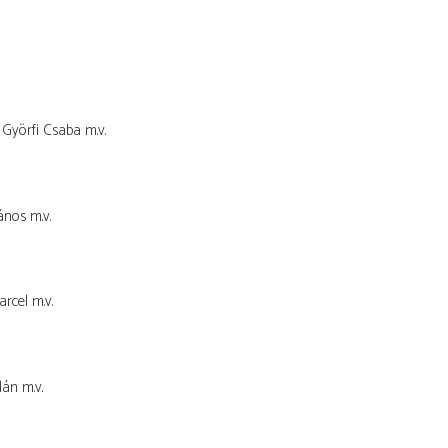
Györfi Csaba
m.v.
ános
m.v.
arcel
m.v.
lán
m.v.