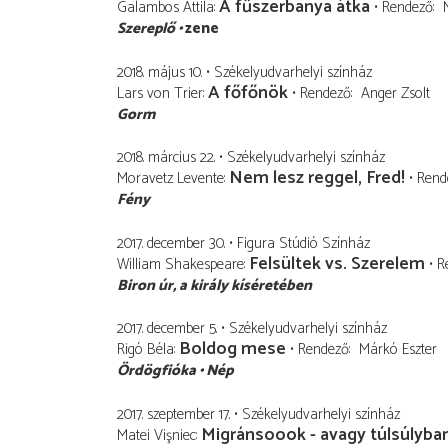
A fűszerbanya átka
Galambos Attila
Rendező
Szereplő
zene
2018. május 10.
Székelyudvarhelyi színház
A főfőnök
Lars von Trier
Rendező
Anger Zsolt
Gorm
2018. március 22.
Székelyudvarhelyi színház
Nem lesz reggel, Fred!
Moravetz Levente
Rend
Fény
2017. december 30.
Figura Stúdió Színház
Felsültek vs. Szerelem
William Shakespeare
R
Biron úr
a király kíséretében
2017. december 5.
Székelyudvarhelyi színház
Boldog mese
Rigó Béla
Rendező
Márkó Eszter
Ördögfióka
Nép
2017. szeptember 17.
Székelyudvarhelyi színház
Migránsoook - avagy túlsúlyba
Matei Vişniec