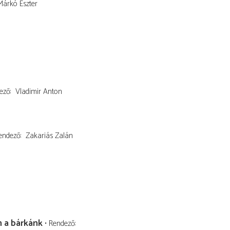
Márkó Eszter
ező
Vladimir Anton
endező
Zakariás Zalán
n a bárkánk
Rendező