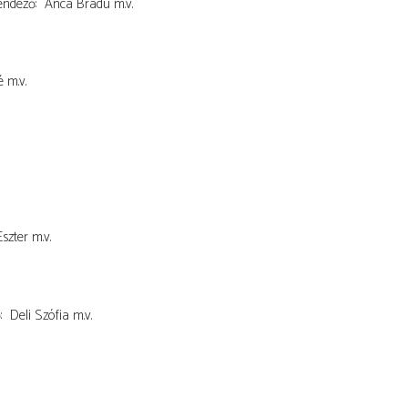
endező
Anca Bradu
m.v.
é
m.v.
szter
m.v.
ő
Deli Szófia
m.v.