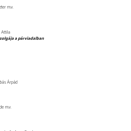
ter
m.v.
Attila
zolgája a párviadalban
bás Árpád
de
m.v.