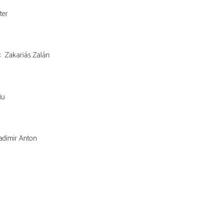
ter
Zakariás Zalán
iu
adimir Anton