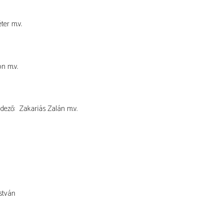
ter
m.v.
on
m.v.
dező
Zakariás Zalán
m.v.
István