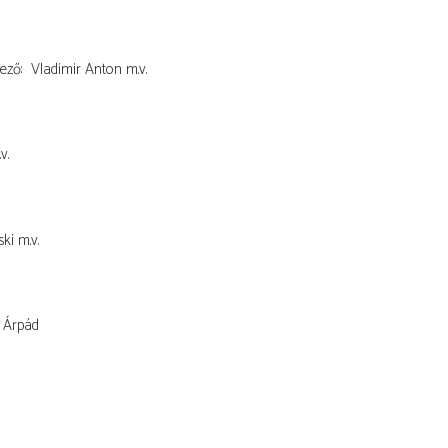
ező
Vladimir Anton
m.v.
v.
ski
m.v.
 Árpád