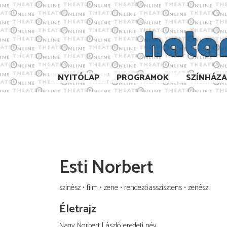
NYITÓLAP
PROGRAMOK
SZÍNHÁZ
Esti Norbert
színész
film
zene
rendezőasszisztens
zenész
Életrajz
Nagy Norbert László eredeti név