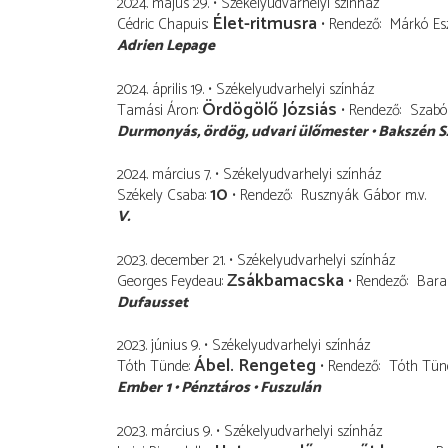
2024. május 29.
Székelyudvarhelyi színház
Élet-ritmusra
Cédric Chapuis
Rendező
Márkó Esz
Adrien Lepage
2024. április 19.
Székelyudvarhelyi színház
Ördögölő Józsiás
Tamási Áron
Rendező
Szabó 
Durmonyás
ördög, udvari ülőmester
Bakszén S
2024. március 7.
Székelyudvarhelyi színház
10
Székely Csaba
Rendező
Rusznyák Gábor
m.v.
V.
2023. december 21.
Székelyudvarhelyi színház
Zsákbamacska
Georges Feydeau
Rendező
Bara
Dufausset
2023. június 9.
Székelyudvarhelyi színház
Ábel. Rengeteg
Tóth Tünde
Rendező
Tóth Tün
Ember 1
Pénztáros
Fuszulán
2023. március 9.
Székelyudvarhelyi színház