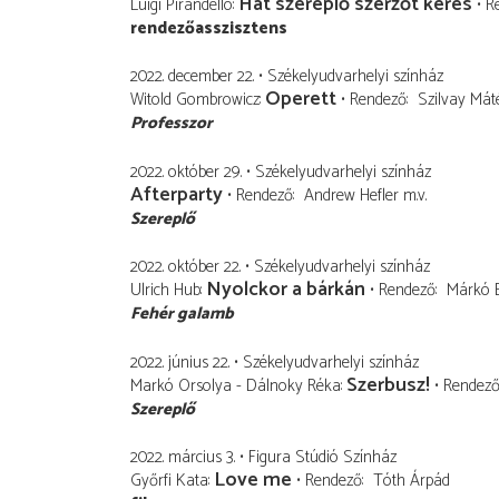
Hat szereplő szerzőt keres
Luigi Pirandello
R
rendezőasszisztens
2022. december 22.
Székelyudvarhelyi színház
Operett
Witold Gombrowicz
Rendező
Szilvay Mát
Professzor
2022. október 29.
Székelyudvarhelyi színház
Afterparty
Rendező
Andrew Hefler
m.v.
Szereplő
2022. október 22.
Székelyudvarhelyi színház
Nyolckor a bárkán
Ulrich Hub
Rendező
Márkó E
Fehér galamb
2022. június 22.
Székelyudvarhelyi színház
Szerbusz!
Markó Orsolya - Dálnoky Réka
Rendez
Szereplő
2022. március 3.
Figura Stúdió Színház
Love me
Győrfi Kata
Rendező
Tóth Árpád