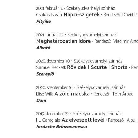
2021. február 7.
Székelyudvarhelyi színház
Hapci-szigetek
Csukás István
Rendező
Dávid Pé
Pityike
2021. január 22.
Székelyudvarhelyi színház
Meghatározatlan időre
Rendező
Vladimir Ant
Alkotó
2020. december 10.
Székelyudvarhelyi színház
Rövidek | Scurte | Shorts
Samuel Beckett
Ren
Szereplő
2020. szeptember 16.
Székelyudvarhelyi színház
A zöld macska
Elise Wilk
Rendező
Tóth Árpád
Dani
2019. december 19.
Székelyudvarhelyi színház
Az elveszett levél
I. L. Caragiale
Rendező
Albu 
Iordache Brînzovenescu