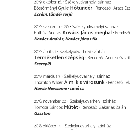
2019. október 16.
Székelyudvarhelyi színház
Hótündér
Böszörményi Gyula
Rendező
Aracs Esz
Ecsém
tündérvarjú
2019. szeptember 20.
Székelyudvarhelyi színház
Kovács János meghal
Hatházi András
Rendező
Kovács András
Kovács János fia
2019. április 1.
Székelyudvarhelyi színház
Terméketlen szépség
Rendező
Andrea Gavril
Szereplő
2019. március 7.
Székelyudvarhelyi színház
A mi kis városunk
Thornton Wilder
Rendező
Vl
Howie Newsome
zenész
2018. november 22.
Székelyudvarhelyi színház
Műtét
Tomcsa Sándor
Rendező
Zakariás Zalán
Gaszton
2018. október 14.
Székelyudvarhelyi színház