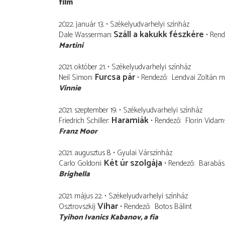
film
2022. január 13.
Székelyudvarhelyi színház
Száll a kakukk fészkére
Dale Wasserman
Rend
Martini
2021. október 21.
Székelyudvarhelyi színház
Furcsa pár
Neil Simon
Rendező
Lendvai Zoltán
m.
Vinnie
2021. szeptember 19.
Székelyudvarhelyi színház
Haramiák
Friedrich Schiller
Rendező
Florin Vidam
Franz Moor
2021. augusztus 8.
Gyulai Várszínház
Két úr szolgája
Carlo Goldoni
Rendező
Barabás
Brighella
2021. május 22.
Székelyudvarhelyi színház
Vihar
Osztrovszkij
Rendező
Botos Bálint
Tyihon Ivanics Kabanov
a fia