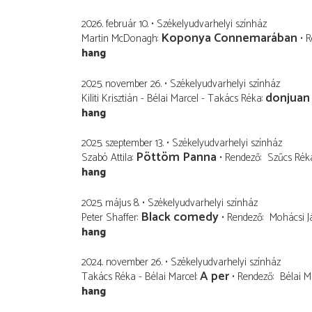
2026. február 10.
Székelyudvarhelyi színház
Koponya Connemarában
Martin McDonagh
R
hang
2025. november 26.
Székelyudvarhelyi színház
donjuan
Kiliti Krisztián - Bélai Marcel - Takács Réka
hang
2025. szeptember 13.
Székelyudvarhelyi színház
Pöttöm Panna
Szabó Attila
Rendező
Szűcs Rék
hang
2025. május 8.
Székelyudvarhelyi színház
Black comedy
Peter Shaffer
Rendező
Mohácsi J
hang
2024. november 26.
Székelyudvarhelyi színház
A per
Takács Réka - Bélai Marcel
Rendező
Bélai M
hang