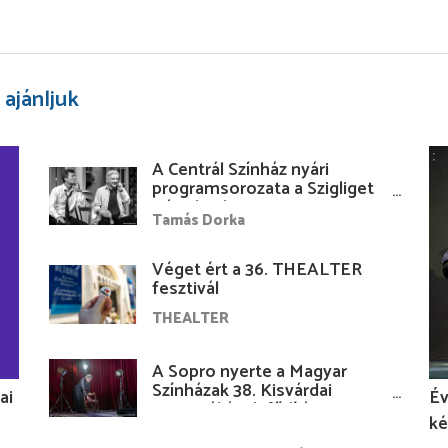
 ajánljuk
A Centrál Színház nyári
programsorozata a Szigliget
Várudvarban
Tamás Dorka
Véget ért a 36. THEALTER
fesztivál
THEALTER
A Sopro nyerte a Magyar
Színházak 38. Kisvárdai
ai
Év
Fesztiváljának fődíját
ké