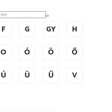
F
G
GY
H
O
Ó
Ö
Ő
Ú
Ü
Ű
V