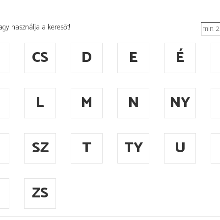
agy használja a keresőt!
CS
D
E
É
L
M
N
NY
SZ
T
TY
U
ZS