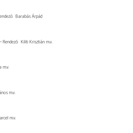
endező
Barabás Árpád
Rendező
Kiliti Krisztián
m.v.
a
m.v.
ános
m.v.
arcel
m.v.