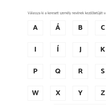
Válassza ki a keresett személy nevének kezdőbetűjét v
A
Á
B
C
I
Í
J
K
P
Q
R
S
W
X
Y
Z