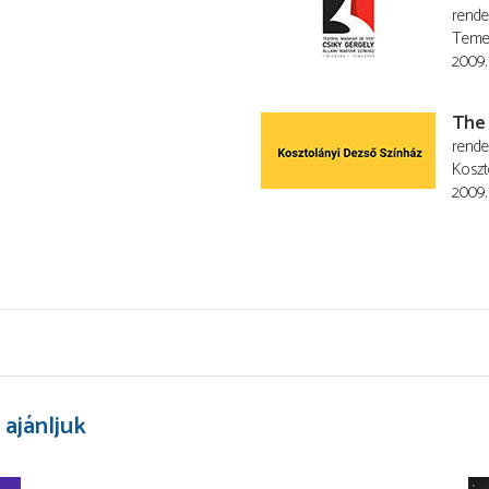
rend
Temes
2009.
The
u
rend
Koszt
2009.
 ajánljuk