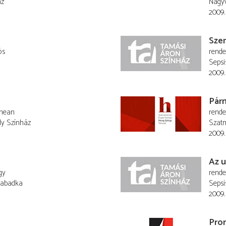
áz
Nagyv
2009.
Szen
ós
rend
Sepsi
2009.
Pár
nean
rend
ly Színház
Szat
2009.
Az u
gy
rend
zabadka
Sepsi
2009.
Pro