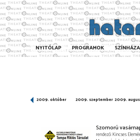
NYITÓLAP
PROGRAMOK
SZÍNHÁZ
009. november
2009. október
2009. szeptember
2009. augus
Szomorú vasárna
rendező
Kincses Elemé