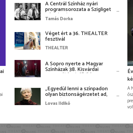
A Centrál Színház nyári
programsorozata a Szigliget
Várudvarban
Tamás Dorka
Véget ért a 36. THEALTER
fesztivál
THEALTER
A Sopro nyerte a Magyar
Színházak 38. Kisvárdai
ai
Év
Fesztiváljának fődíját
ké
„Egyedül lenni a színpadon
A M
olyan biztonságérzetet ad,
ai
ősz
hogy lám, mindenki más
pre
Lovas Ildikó
nélkül is megvagyok
vol
magammal…”