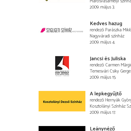
Marosvásárhelyi szinh
2009. május 3.
Kedves hazug
rendező
Parászka Mikl
Nagyváradi színház
2009. május 4.
Jancsi és Juliska
rendező
Carmen Mărgi
Temesvári Csiky Gerge
2009. május 15.
A lepkegyűjtő
rendező
Hernyák Györ
Kosztolányi Színház S
2009. május 17.
Leánynéző