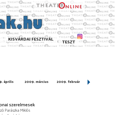
KISVÁRDAI FESZTIVÁL
TESZT
. április
2009. március
2009. február
2009. január
onai szerelmesek
ező
Parászka Miklós