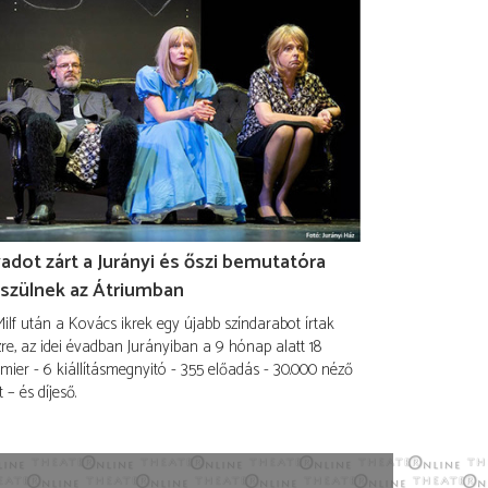
adot zárt a Jurányi és őszi bemutatóra
szülnek az Átriumban
ilf után a Kovács ikrek egy újabb színdarabot írtak
re, az idei évadban Jurányiban a 9 hónap alatt 18
mier - 6 kiállításmegnyitó - 355 előadás - 30.000 néző
t – és díjeső.