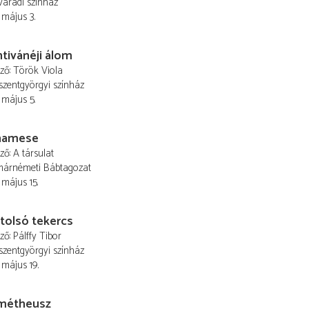
áradi színház
 május 3.
tivánéji álom
ező
Török Viola
szentgyörgyi színház
 május 5.
namese
ező
A társulat
márnémeti Bábtagozat
 május 15.
tolsó tekercs
ező
Pálffy Tibor
szentgyörgyi színház
 május 19.
métheusz