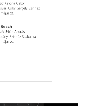
ező
Katona Gábor
vári Csiky Gergely Színház
 május 22.
 Beach
ező
Urbán András
olányi Színház Szabadka
 május 27.