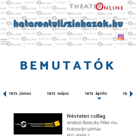
Toggle main menu visibility
BEMUTATÓK
ber
1972. június
1972. május
1972. április
1972. 
Névtelen csillag
rendező
Bereczky Péter
m.v.
Kolozsvári színház
1972. április 7.