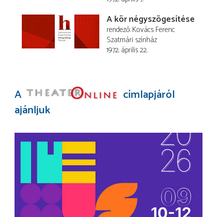
A kör négyszögesítése
rendező
Kovács Ferenc
Szatmári színház
1972. április 22.
A
címlapjáról
ajánljuk