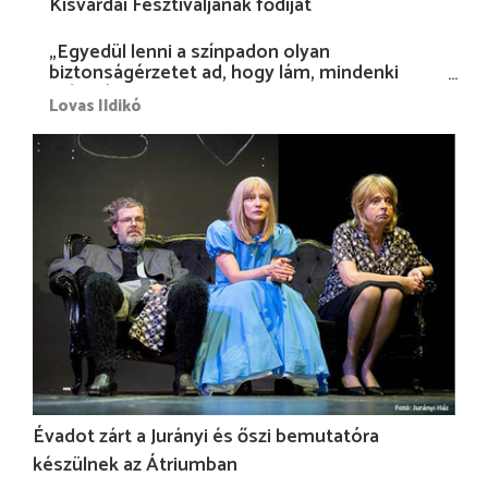
Kisvárdai Fesztiváljának fődíját
„Egyedül lenni a színpadon olyan
biztonságérzetet ad, hogy lám, mindenki
más nélkül is megvagyok magammal…”
Lovas Ildikó
Évadot zárt a Jurányi és őszi bemutatóra
készülnek az Átriumban