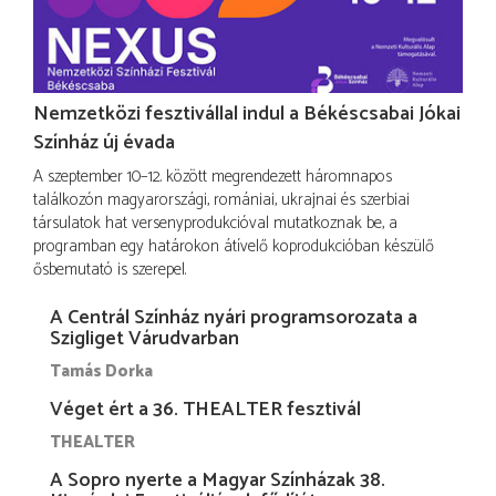
Nemzetközi fesztivállal indul a Békéscsabai Jókai
Színház új évada
A szeptember 10–12. között megrendezett háromnapos
találkozón magyarországi, romániai, ukrajnai és szerbiai
társulatok hat versenyprodukcióval mutatkoznak be, a
programban egy határokon átívelő koprodukcióban készülő
ősbemutató is szerepel.
A Centrál Színház nyári programsorozata a
Szigliget Várudvarban
Tamás Dorka
Véget ért a 36. THEALTER fesztivál
THEALTER
A Sopro nyerte a Magyar Színházak 38.