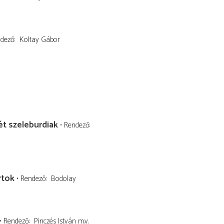
dező
Koltay Gábor
t szeleburdiak
Rendező
rtok
Rendező
Bodolay
Rendező
Pinczés István
m.v.