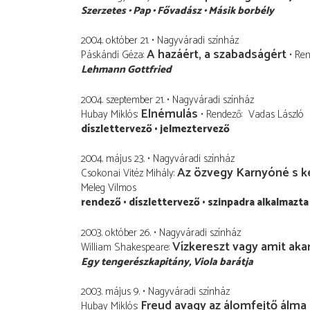
Szerzetes
Pap
Fővadász
Másik borbély
2004. október 21.
Nagyváradi színház
A hazáért, a szabadságért
Páskándi Géza
Ren
Lehmann Gottfried
2004. szeptember 21.
Nagyváradi színház
Elnémulás
Hubay Miklós
Rendező
Vadas László
díszlettervező
jelmeztervező
2004. május 23.
Nagyváradi színház
Az özvegy Karnyóné s ké
Csokonai Vitéz Mihály
Meleg Vilmos
rendező
díszlettervező
szinpadra alkalmazta
2003. október 26.
Nagyváradi színház
Vízkereszt vagy amit aka
William Shakespeare
Egy tengerészkapitány
Viola barátja
2003. május 9.
Nagyváradi színház
Freud avagy az álomfejtő álma
Hubay Miklós