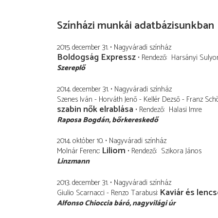
Színházi munkái adatbázisunkban
2015. december 31.
Nagyváradi színház
Boldogság Expressz
Rendező
Harsányi Sulyo
Szereplő
2014. december 31.
Nagyváradi színház
Szenes Iván - Horváth Jenő - Kellér Dezső - Franz Sc
szabin nők elrablása
Rendező
Halasi Imre
Raposa Bogdán
bőrkereskedő
2014. október 10.
Nagyváradi színház
Liliom
Molnár Ferenc
Rendező
Szikora János
Linzmann
2013. december 31.
Nagyváradi színház
Kaviár és lencs
Giulio Scarnacci - Renzo Tarabusi
Alfonso Chioccia báró
nagyvilági úr