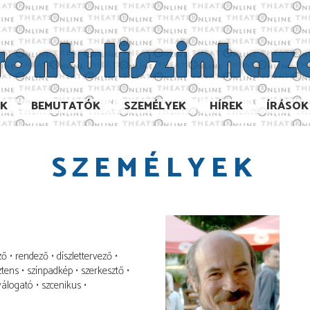
AK
BEMUTATÓK
SZEMÉLYEK
HÍREK
ÍRÁSOK
SZEMÉLYEK
ző
rendező
díszlettervező
ztens
színpadkép
szerkesztő
válogató
szcenikus