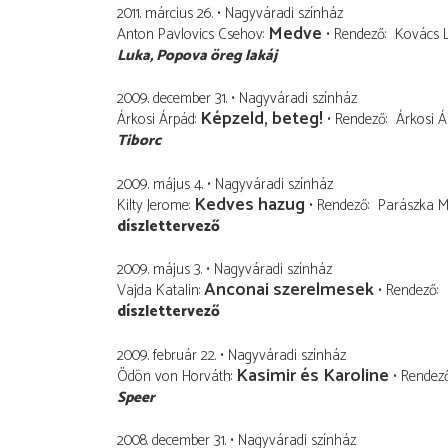
2011. március 26.
Nagyváradi színház
Medve
Anton Pavlovics Csehov
Rendező
Kovács 
Luka
Popova öreg lakáj
2009. december 31.
Nagyváradi színház
Képzeld, beteg!
Árkosi Árpád
Rendező
Árkosi Á
Tiborc
2009. május 4.
Nagyváradi színház
Kedves hazug
Kilty Jerome
Rendező
Parászka M
díszlettervező
2009. május 3.
Nagyváradi színház
Anconai szerelmesek
Vajda Katalin
Rendező
díszlettervező
2009. február 22.
Nagyváradi színház
Kasimir és Karoline
Ödön von Horváth
Rendez
Speer
2008. december 31.
Nagyváradi színház