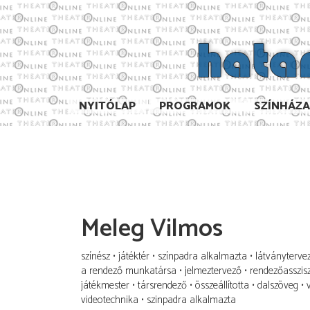
NYITÓLAP
PROGRAMOK
SZÍNHÁZ
Meleg Vilmos
színész
játéktér
színpadra alkalmazta
látványterve
a rendező munkatársa
jelmeztervező
rendezőasszis
játékmester
társrendező
összeállította
dalszöveg
videotechnika
szinpadra alkalmazta