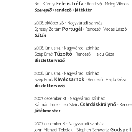
Fele is tréfa
Nóti Károly
Rendező
Meleg Vilmos
Szereplő
rendező
játéktér
2008. október 28.
Nagyváradi színház
Portugál
Egressy Zoltán
Rendező
Vadas László
Sátán
2008. június 14.
Nagyváradi színház
Tűzoltó
Szép Ernő
Rendező
Hajdu Géza
díszlettervező
2008. június 14.
Nagyváradi színház
Kávécsarnok
Szép Ernő
Rendező
Hajdu Géza
díszlettervező
2007. december 31.
Nagyváradi színház
Csárdáskirálynő
Kálmán Imre - Leo Stein
Rende
játékmester
2007. december 8.
Nagyváradi színház
Godspell
John Michael Tebelak - Stephen Schwartz