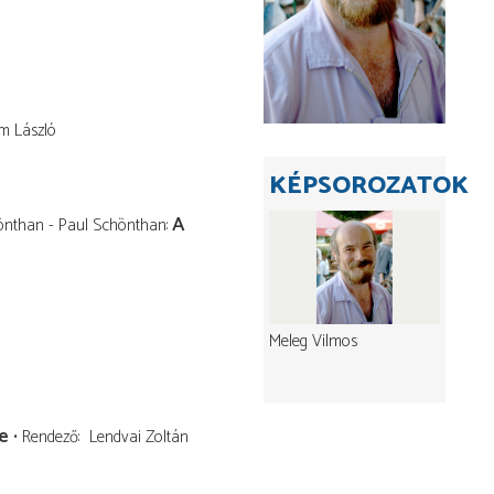
m László
KÉPSOROZATOK
A
hönthan - Paul Schönthan
Meleg Vilmos
e
Rendező
Lendvai Zoltán