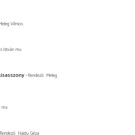
Meleg Vilmos
s István
m.v.
kisasszony
Rendező
Meleg
c
m.v.
Rendező
Hajdu Géza