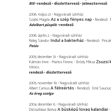
Bill
rendező
díszlettervező
jelmeztervező
2006. május 21.
Nagyváradi színház
Az a szép fényes nap
Szabó Magda
Rendező
Adalbert püspök
rendező
2006. április 2.
Nagyváradi színház
Indul a bakterház
Rideg Sándor
Rendező
Pinczé
Patás
2005. december 31.
Nagyváradi színház
Zsuzsi 
Kálmán Imre - Martos Ferenc - Bródy Miksa
Vilmos
rendező
díszlettervező
2005. november 19.
Nagyváradi színház
A félreértés
Albert Camus
Rendező
Emil Sauciu
Az öreg szolga
2004. december 6.
Nagyváradi színház
A búsképû lovag kalandjai
Diósszilágyi Ibolya