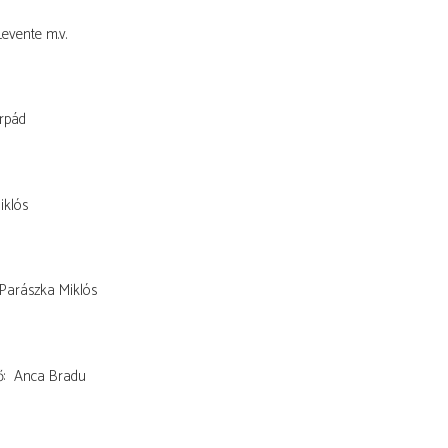
Levente
m.v.
rpád
iklós
Parászka Miklós
ő
Anca Bradu