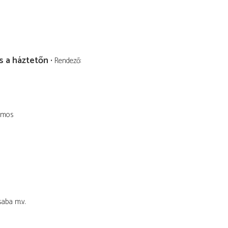
 a háztetőn
Rendező
lmos
saba
m.v.