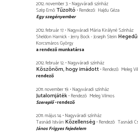
2012. november 3.
Nagyváradi színház
Tűzoltó
Szép Ernő
Rendező
Hajdu Géza
Egy szegényember
2012. február 17.
Nagyváradi Mária Királyné Színház
Hegedűs
Sheldon Harnick - Jerry Bock - Joseph Stein
Korcsmáros György
a rendező munkatársa
2012. február 12.
Nagyváradi színház
Köszönöm, hogy imádott
Rendező
Meleg Vi
rendező
2011. november 19.
Nagyváradi színház
Jutalomjáték
Rendező
Meleg Vilmos
Szereplő
rendező
2011. május 14.
Nagyváradi színház
Közellenség
Tasnádi István
Rendező
Tasnádi C
János Frigyes fejedelem