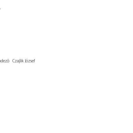
f
ndező
Czajlik József