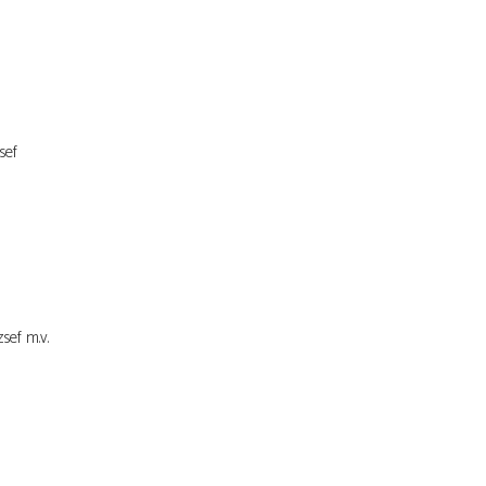
sef
zsef
m.v.