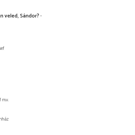
n veled, Sándor?
sef
f
m.v.
ínház