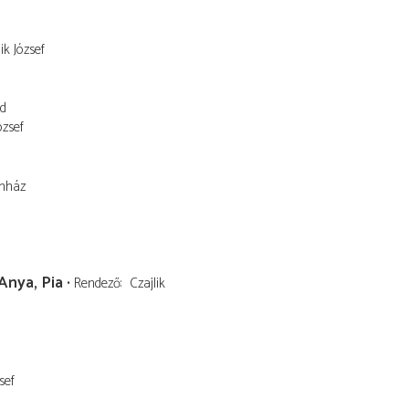
ik József
d
ózsef
ínház
Anya, Pia
Rendező
Czajlik
sef