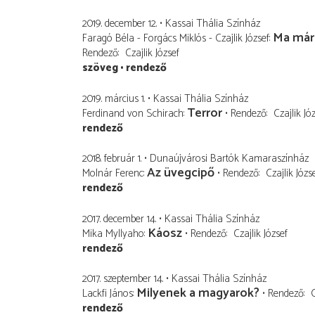
2019. december 12.
Kassai Thália Színház
Ma már
Faragó Béla - Forgács Miklós - Czajlik József
Rendező
Czajlik József
szöveg
rendező
2019. március 1.
Kassai Thália Színház
Terror
Ferdinand von Schirach
Rendező
Czajlik Jó
rendező
2018. február 1.
Dunaújvárosi Bartók Kamaraszínház
Az üvegcipő
Molnár Ferenc
Rendező
Czajlik Józs
rendező
2017. december 14.
Kassai Thália Színház
Káosz
Mika Myllyaho
Rendező
Czajlik József
rendező
2017. szeptember 14.
Kassai Thália Színház
Milyenek a magyarok?
Lackfi János
Rendező
C
rendező