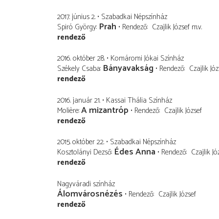
2017. június 2.
Szabadkai Népszínház
Prah
Spiró György
Rendező
Czajlik József
m.v.
rendező
2016. október 28.
Komáromi Jókai Színház
Bányavakság
Székely Csaba
Rendező
Czajlik Józ
rendező
2016. január 21.
Kassai Thália Színház
A mizantróp
Molière
Rendező
Czajlik József
rendező
2015. október 22.
Szabadkai Népszínház
Édes Anna
Kosztolányi Dezső
Rendező
Czajlik Jó
rendező
Nagyváradi színház
Álomvárosnézés
Rendező
Czajlik József
rendező