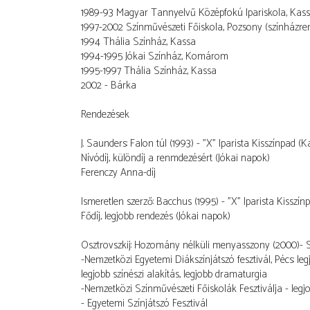
1989-93 Magyar Tannyelvű Középfokú Ipariskola, Kas
1997-2002 Színművészeti Főiskola, Pozsony (színházre
1994 Thália Színház, Kassa
1994-1995 Jókai Színház, Komárom
1995-1997 Thália Színház, Kassa
2002 - Bárka
Rendezések
J. Saunders: Falon túl (1993) - "X" Iparista Kisszínpad (K
Nívódíj, különdíj a renmdezésért (Jókai napok)
Ferenczy Anna-díj
Ismeretlen szerző: Bacchus (1995) - "X" Iparista Kisszín
Fődíj, legjobb rendezés (Jókai napok)
Osztrovszkij: Hozomány nélküli menyasszony (2000)- S
-Nemzetközi Egyetemi Diákszínjátszó fesztivál, Pécs: leg
legjobb színészi alakítás, legjobb dramaturgia
-Nemzetközi Színművészeti Főiskolák Fesztiválja - legj
- Egyetemi Színjátszó Fesztivál