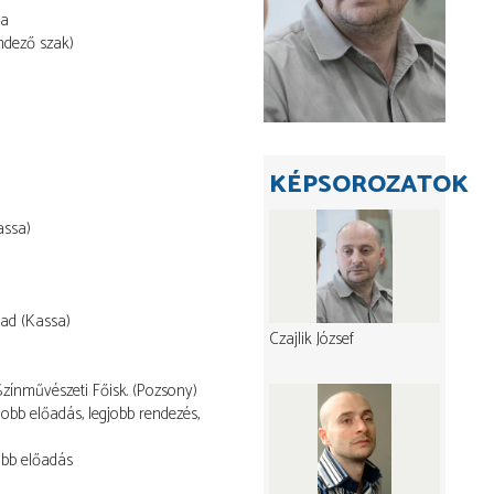
sa
ndező szak)
KÉPSOROZATOK
assa)
pad (Kassa)
Czajlik József
zínművészeti Főisk. (Pozsony)
jobb előadás, legjobb rendezés,
obb előadás