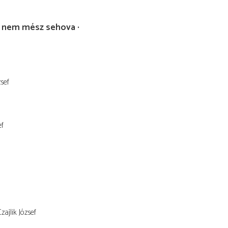
 nem mész sehova
zsef
ef
zajlik József