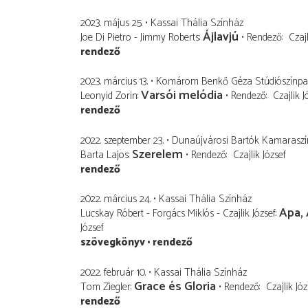
2023. május 25.
Kassai Thália Színház
Ájlavjú
Joe Di Pietro - Jimmy Roberts
Rendező
Czajl
rendező
2023. március 13.
Komárom Benkő Géza Stúdiószínpa
Varsói melódia
Leonyid Zorin
Rendező
Czajlik J
rendező
2022. szeptember 23.
Dunaújvárosi Bartók Kamarasz
Szerelem
Barta Lajos
Rendező
Czajlik József
rendező
2022. március 24.
Kassai Thália Színház
Apa, 
Lucskay Róbert - Forgács Miklós - Czajlik József
József
szövegkönyv
rendező
2022. február 10.
Kassai Thália Színház
Grace és Gloria
Tom Ziegler
Rendező
Czajlik Józ
rendező