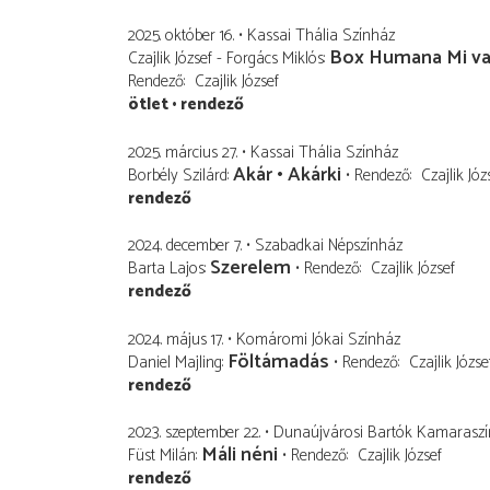
2025. október 16.
Kassai Thália Színház
Box Humana Mi va
Czajlik József - Forgács Miklós
Rendező
Czajlik József
ötlet
rendező
2025. március 27.
Kassai Thália Színház
Akár • Akárki
Borbély Szilárd
Rendező
Czajlik Józ
rendező
2024. december 7.
Szabadkai Népszínház
Szerelem
Barta Lajos
Rendező
Czajlik József
rendező
2024. május 17.
Komáromi Jókai Színház
Föltámadás
Daniel Majling
Rendező
Czajlik Józse
rendező
2023. szeptember 22.
Dunaújvárosi Bartók Kamarasz
Máli néni
Füst Milán
Rendező
Czajlik József
rendező