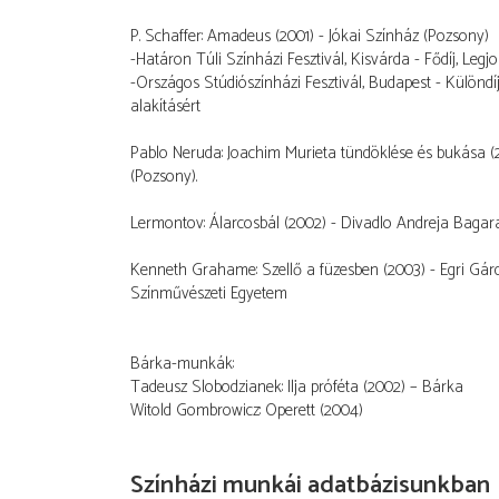
P. Schaffer: Amadeus (2001) - Jókai Színház (Pozsony)
-Határon Túli Színházi Fesztivál, Kisvárda - Fődíj, Legjo
-Országos Stúdiószínházi Fesztivál, Budapest - Különdíj
alakításért
Pablo Neruda: Joachim Murieta tündöklése és bukása (
(Pozsony).
Lermontov: Álarcosbál (2002) - Divadlo Andreja Bagara
Kenneth Grahame: Szellő a füzesben (2003) - Egri Gár
Színművészeti Egyetem
Bárka-munkák:
Tadeusz Slobodzianek: Ilja próféta (2002) – Bárka
Witold Gombrowicz: Operett (2004)
Színházi munkái adatbázisunkban