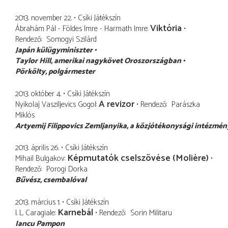
2013. november 22.
Csíki Játékszín
Viktória
Ábrahám Pál - Földes Imre - Harmath Imre
Rendező
Somogyi Szilárd
Japán külügyminiszter
Taylor Hill
amerikai nagykövet Oroszországban
Pörkölty
polgármester
2013. október 4.
Csíki Játékszín
A revizor
Nyikolaj Vasziljevics Gogol
Rendező
Parászka
Miklós
Artyemij Filippovics Zemljanyika
a közjótékonysági intézmé
2013. április 26.
Csíki Játékszín
Képmutatók cselszövése (Molière)
Mihail Bulgakov
Rendező
Porogi Dorka
Bűvész
csembalóval
2013. március 1.
Csíki Játékszín
Karnebál
I. L. Caragiale
Rendező
Sorin Militaru
Iancu Pampon