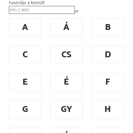
használja a keresőt!
A
Á
B
C
CS
D
E
É
F
G
GY
H