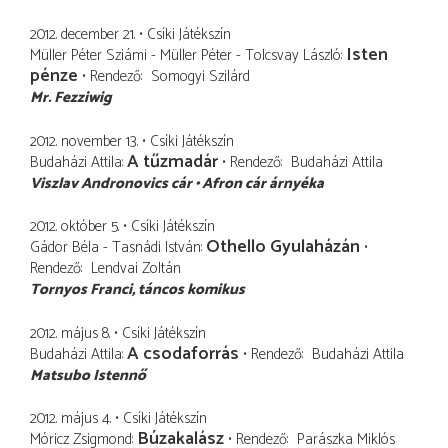
2012. december 21.
Csíki Játékszín
Isten
Müller Péter Sziámi - Müller Péter - Tolcsvay László
pénze
Rendező
Somogyi Szilárd
Mr. Fezziwig
2012. november 13.
Csíki Játékszín
A tűzmadár
Budaházi Attila
Rendező
Budaházi Attila
Viszlav Andronovics cár
Afron cár árnyéka
2012. október 5.
Csíki Játékszín
Othello Gyulaházán
Gádor Béla - Tasnádi István
Rendező
Lendvai Zoltán
Tornyos Franci
táncos komikus
2012. május 8.
Csíki Játékszín
A csodaforrás
Budaházi Attila
Rendező
Budaházi Attila
Matsubo Istennő
2012. május 4.
Csíki Játékszín
Búzakalász
Móricz Zsigmond
Rendező
Parászka Miklós