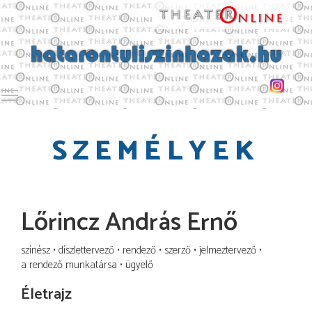
Toggle main menu visibility
SZEMÉLYEK
Lőrincz András Ernő
színész
díszlettervező
rendező
szerző
jelmeztervező
a rendező munkatársa
ügyelő
Életrajz