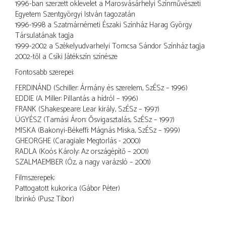
1996-ban szerzett oklevelet a Marosvásárhelyi Színművészeti
Egyetem Szentgyörgyi István tagozatán
1996-1998 a Szatmárnémeti Északi Színház Harag György
Társulatának tagja
1999-2002 a Székelyudvarhelyi Tomcsa Sándor Színház tagja
2002-től a Csíki Játékszín színésze
Fontosabb szerepei:
FERDINÁND (Schiller: Ármány és szerelem, SzÉSz – 1996)
EDDIE (A. Miller: Pillantás a hídról – 1996)
FRANK (Shakespeare: Lear király, SzÉSz – 1997)
ÜGYÉSZ (Tamási Áron: Ősvigasztalás, SzÉSz – 1997)
MISKA (Bakonyi-Békeffi: Mágnás Miska, SzÉSz – 1999)
GHEORGHE (Caragiale: Megtorlás - 2000)
RADLA (Koós Károly: Az országépítő – 2001)
SZALMAEMBER (Óz, a nagy varázsló – 2001)
Filmszerepek:
Pattogatott kukorica (Gábor Péter)
Ibrinkó (Pusz Tibor)