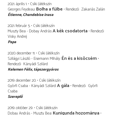
2021. április 1.
Csíki Játékszín
Bolha a fülbe
Georges Feydeau
Rendező
Zakariás Zalán
Étienne
Chandebise inasa
2021. február 5.
Csíki Játékszín
A kék csodatorta
Muszty Bea - Dobay András
Rendező
Visky Andrej
Papa
2020. december 11.
Csíki Játékszín
Én és a kisöcsém
Szilágyi László - Eisemann Mihály
Rendező
Kányádi Szilárd
Kelemen Félix
tápszergyáros
2019. december 20.
Csíki Játékszín
A gála
Györfi Csaba - Kányádi Szilárd
Rendező
Györfi
Csaba
Szereplő
2019. október 29.
Csíki Játékszín
Kunigunda hozománya
Dobay András - Muszty Bea