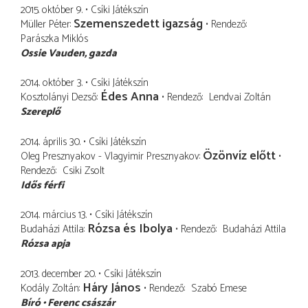
2015. október 9.
Csíki Játékszín
Szemenszedett igazság
Müller Péter
Rendező
Parászka Miklós
Ossie Vauden
gazda
2014. október 3.
Csíki Játékszín
Édes Anna
Kosztolányi Dezső
Rendező
Lendvai Zoltán
Szereplő
2014. április 30.
Csíki Játékszín
Özönvíz előtt
Oleg Presznyakov - Vlagyimir Presznyakov
Rendező
Csiki Zsolt
Idős férfi
2014. március 13.
Csíki Játékszín
Rózsa és Ibolya
Budaházi Attila
Rendező
Budaházi Attila
Rózsa apja
2013. december 20.
Csíki Játékszín
Háry János
Kodály Zoltán
Rendező
Szabó Emese
Bíró
Ferenc császár