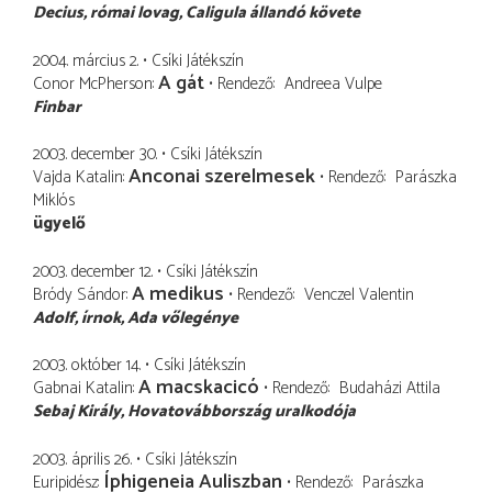
Decius
római lovag, Caligula állandó követe
2004. március 2.
Csíki Játékszín
A gát
Conor McPherson
Rendező
Andreea Vulpe
Finbar
2003. december 30.
Csíki Játékszín
Anconai szerelmesek
Vajda Katalin
Rendező
Parászka
Miklós
ügyelő
2003. december 12.
Csíki Játékszín
A medikus
Bródy Sándor
Rendező
Venczel Valentin
Adolf
írnok, Ada vőlegénye
2003. október 14.
Csíki Játékszín
A macskacicó
Gabnai Katalin
Rendező
Budaházi Attila
Sebaj Király
Hovatovábbország uralkodója
2003. április 26.
Csíki Játékszín
Íphigeneia Auliszban
Euripidész
Rendező
Parászka