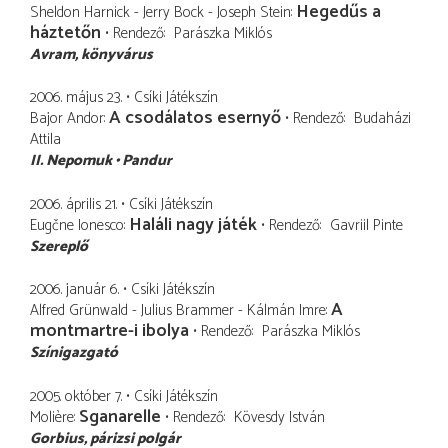
Hegedűs a
Sheldon Harnick - Jerry Bock - Joseph Stein
háztetőn
Rendező
Parászka Miklós
Avram
könyvárus
2006. május 23.
Csíki Játékszín
A csodálatos esernyő
Bajor Andor
Rendező
Budaházi
Attila
II. Nepomuk
Pandur
2006. április 21.
Csíki Játékszín
Haláli nagy játék
Eugčne Ionesco
Rendező
Gavriil Pinte
Szereplő
2006. január 6.
Csíki Játékszín
A
Alfred Grünwald - Julius Brammer - Kálmán Imre
montmartre-i ibolya
Rendező
Parászka Miklós
Színigazgató
2005. október 7.
Csíki Játékszín
Sganarelle
Molière
Rendező
Kövesdy István
Gorbius
párizsi polgár