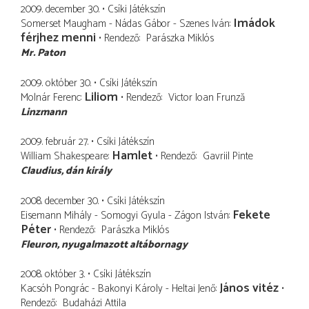
2009. december 30.
Csíki Játékszín
Imádok
Somerset Maugham - Nádas Gábor - Szenes Iván
férjhez menni
Rendező
Parászka Miklós
Mr. Paton
2009. október 30.
Csíki Játékszín
Liliom
Molnár Ferenc
Rendező
Victor Ioan Frunză
Linzmann
2009. február 27.
Csíki Játékszín
Hamlet
William Shakespeare
Rendező
Gavriil Pinte
Claudius
dán király
2008. december 30.
Csíki Játékszín
Fekete
Eisemann Mihály - Somogyi Gyula - Zágon István
Péter
Rendező
Parászka Miklós
Fleuron
nyugalmazott altábornagy
2008. október 3.
Csíki Játékszín
János vitéz
Kacsóh Pongrác - Bakonyi Károly - Heltai Jenő
Rendező
Budaházi Attila