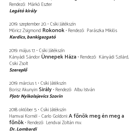
Rendező
Márkó Eszter
Legátó király
2019. szeptember 20.
Csíki Játékszín
Rokonok
Móricz Zsigmond
Rendező
Parászka Miklós
Kardics
bankigazgató
2019. május 17.
Csíki Játékszín
Ünnepek Háza
Kányádi Sándor
Rendező
Kányádi Szilárd
Csiki Zsolt
Szereplő
2019. március 1.
Csíki Játékszín
Sirály
Borisz Akunyin
Rendező
Albu István
Pjotr Nyikolajevics Szorin
2018. október 5.
Csíki Játékszín
A főnök meg én meg a
Hamvai Kornél - Carlo Goldoni
főnök
Rendező
Lendvai Zoltán
m.v.
Dr. Lombardi