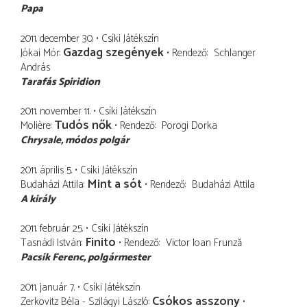
Papa
2011. december 30.
Csíki Játékszín
Gazdag szegények
Jókai Mór
Rendező
Schlanger
András
Tarafás Spiridion
2011. november 11.
Csíki Játékszín
Tudós nők
Molière
Rendező
Porogi Dorka
Chrysale
módos polgár
2011. április 5.
Csíki Játékszín
Mint a sót
Budaházi Attila
Rendező
Budaházi Attila
A király
2011. február 25.
Csíki Játékszín
Finito
Tasnádi István
Rendező
Victor Ioan Frunză
Pacsik Ferenc
polgármester
2011. január 7.
Csíki Játékszín
Csókos asszony
Zerkovitz Béla - Szilágyi László