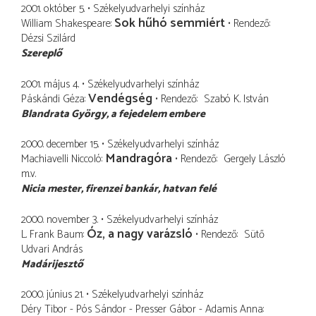
2001. október 5.
Székelyudvarhelyi színház
Sok hűhó semmiért
William Shakespeare
Rendező
Dézsi Szilárd
Szereplő
2001. május 4.
Székelyudvarhelyi színház
Vendégség
Páskándi Géza
Rendező
Szabó K. István
Blandrata György
a fejedelem embere
2000. december 15.
Székelyudvarhelyi színház
Mandragóra
Machiavelli Niccoló
Rendező
Gergely László
m.v.
Nicia mester
firenzei bankár, hatvan felé
2000. november 3.
Székelyudvarhelyi színház
Óz, a nagy varázsló
L. Frank Baum
Rendező
Sütő
Udvari András
Madárijesztő
2000. június 21.
Székelyudvarhelyi színház
Déry Tibor - Pós Sándor - Presser Gábor - Adamis Anna