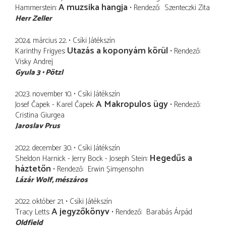
A muzsika hangja
Hammerstein
Rendező
Szenteczki Zita
Herr Zeller
2024. március 22.
Csíki Játékszín
Utazás a koponyám körül
Karinthy Frigyes
Rendező
Visky Andrej
Gyula 3
Pötzl
2023. november 10.
Csíki Játékszín
A Makropulos ügy
Josef Čapek - Karel Čapek
Rendező
Cristina Giurgea
Jaroslav Prus
2022. december 30.
Csíki Játékszín
Hegedűs a
Sheldon Harnick - Jerry Bock - Joseph Stein
háztetőn
Rendező
Erwin Șimșensohn
Lázár Wolf
mészáros
2022. október 21.
Csíki Játékszín
A jegyzőkönyv
Tracy Letts
Rendező
Barabás Árpád
Oldfield