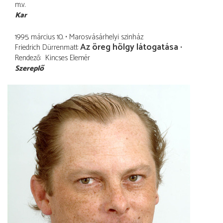
m.v.
Kar
1995. március 10.
Marosvásárhelyi szinház
Az öreg hölgy látogatása
Friedrich Dürrenmatt
Rendező
Kincses Elemér
Szereplő