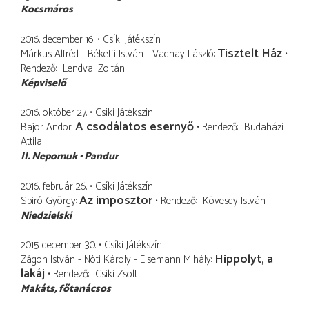
Kocsmáros
2016. december 16.
Csíki Játékszín
Tisztelt Ház
Márkus Alfréd - Békeffi István - Vadnay László
Rendező
Lendvai Zoltán
Képviselő
2016. október 27.
Csíki Játékszín
A csodálatos esernyő
Bajor Andor
Rendező
Budaházi
Attila
II. Nepomuk
Pandur
2016. február 26.
Csíki Játékszín
Az imposztor
Spiró György
Rendező
Kövesdy István
Niedzielski
2015. december 30.
Csíki Játékszín
Hippolyt, a
Zágon István - Nóti Károly - Eisemann Mihály
lakáj
Rendező
Csiki Zsolt
Makáts
főtanácsos