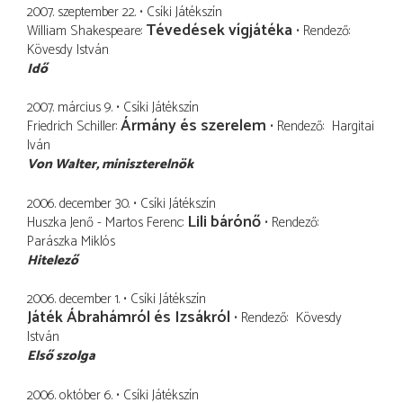
2007. szeptember 22.
Csíki Játékszín
Tévedések vígjátéka
William Shakespeare
Rendező
Kövesdy István
Idő
2007. március 9.
Csíki Játékszín
Ármány és szerelem
Friedrich Schiller
Rendező
Hargitai
Iván
Von Walter
miniszterelnök
2006. december 30.
Csíki Játékszín
Lili bárónő
Huszka Jenő - Martos Ferenc
Rendező
Parászka Miklós
Hitelező
2006. december 1.
Csíki Játékszín
Játék Ábrahámról és Izsákról
Rendező
Kövesdy
István
Első szolga
2006. október 6.
Csíki Játékszín