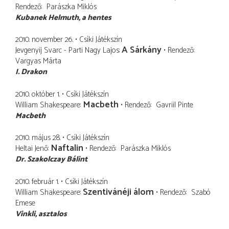
Rendező
Parászka Miklós
Kubanek Helmuth
a hentes
2010. november 26.
Csíki Játékszín
A Sárkány
Jevgenyij Svarc - Parti Nagy Lajos
Rendező
Vargyas Márta
I. Drakon
2010. október 1.
Csíki Játékszín
Macbeth
William Shakespeare
Rendező
Gavriil Pinte
Macbeth
2010. május 28.
Csíki Játékszín
Naftalin
Heltai Jenő
Rendező
Parászka Miklós
Dr. Szakolczay Bálint
2010. február 1.
Csíki Játékszín
Szentivánéji álom
William Shakespeare
Rendező
Szabó
Emese
Vinkli
asztalos