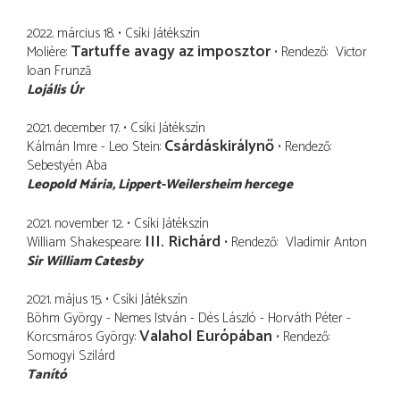
2022. március 18.
Csíki Játékszín
Tartuffe avagy az imposztor
Molière
Rendező
Victor
Ioan Frunză
Lojális Úr
2021. december 17.
Csíki Játékszín
Csárdáskirálynő
Kálmán Imre - Leo Stein
Rendező
Sebestyén Aba
Leopold Mária
Lippert-Weilersheim hercege
2021. november 12.
Csíki Játékszín
III. Richárd
William Shakespeare
Rendező
Vladimir Anton
Sir William Catesby
2021. május 15.
Csíki Játékszín
Böhm György - Nemes István - Dés László - Horváth Péter -
Valahol Európában
Korcsmáros György
Rendező
Somogyi Szilárd
Tanító