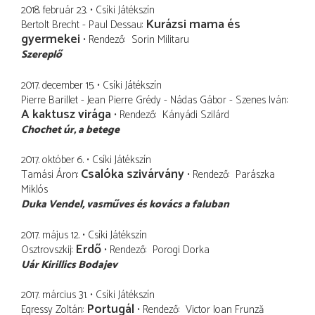
2018. február 23.
Csíki Játékszín
Kurázsi mama és
Bertolt Brecht - Paul Dessau
gyermekei
Rendező
Sorin Militaru
Szereplő
2017. december 15.
Csíki Játékszín
Pierre Barillet - Jean Pierre Grédy - Nádas Gábor - Szenes Iván
A kaktusz virága
Rendező
Kányádi Szilárd
Chochet úr
a betege
2017. október 6.
Csíki Játékszín
Csalóka szivárvány
Tamási Áron
Rendező
Parászka
Miklós
Duka Vendel
vasműves és kovács a faluban
2017. május 12.
Csíki Játékszín
Erdő
Osztrovszkij
Rendező
Porogi Dorka
Uár Kirillics Bodajev
2017. március 31.
Csíki Játékszín
Portugál
Egressy Zoltán
Rendező
Victor Ioan Frunză