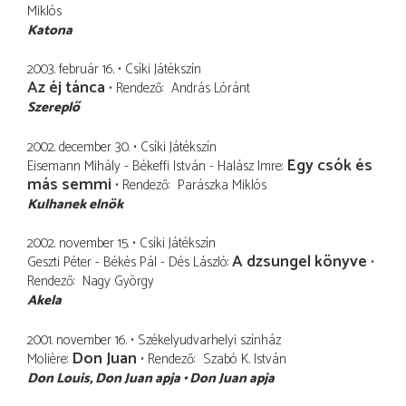
Miklós
Katona
2003. február 16.
Csíki Játékszín
Az éj tánca
Rendező
András Lóránt
Szereplő
2002. december 30.
Csíki Játékszín
Egy csók és
Eisemann Mihály - Békeffi István - Halász Imre
más semmi
Rendező
Parászka Miklós
Kulhanek elnök
2002. november 15.
Csíki Játékszín
A dzsungel könyve
Geszti Péter - Békés Pál - Dés László
Rendező
Nagy György
Akela
2001. november 16.
Székelyudvarhelyi színház
Don Juan
Molière
Rendező
Szabó K. István
Don Louis
Don Juan apja
Don Juan apja