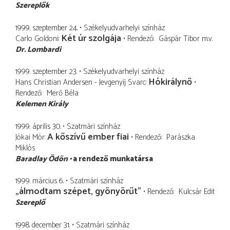
Szereplők
1999. szeptember 24.
Székelyudvarhelyi színház
Két úr szolgája
Carlo Goldoni
Rendező
Gáspár Tibor
m.v.
Dr. Lombardi
1999. szeptember 23.
Székelyudvarhelyi színház
Hókirálynő
Hans Christian Andersen - Jevgenyij Svarc
Rendező
Merő Béla
Kelemen Király
1999. április 30.
Szatmári színház
A kőszívű ember fiai
Jókai Mór
Rendező
Parászka
Miklós
Baradlay Ödön
a rendező munkatársa
1999. március 6.
Szatmári színház
„álmodtam szépet, gyönyörűt”
Rendező
Kulcsár Edit
Szereplő
1998. december 31.
Szatmári színház