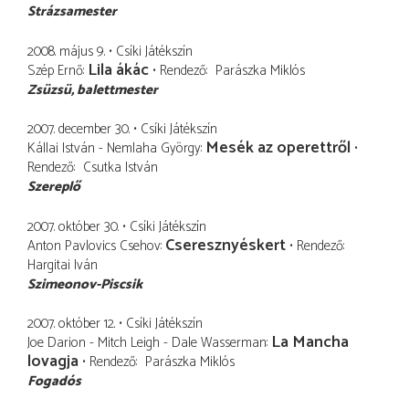
Strázsamester
2008. május 9.
Csíki Játékszín
Lila ákác
Szép Ernő
Rendező
Parászka Miklós
Zsüzsü
balettmester
2007. december 30.
Csíki Játékszín
Mesék az operettről
Kállai István - Nemlaha György
Rendező
Csutka István
Szereplő
2007. október 30.
Csíki Játékszín
Cseresznyéskert
Anton Pavlovics Csehov
Rendező
Hargitai Iván
Szimeonov-Piscsik
2007. október 12.
Csíki Játékszín
La Mancha
Joe Darion - Mitch Leigh - Dale Wasserman
lovagja
Rendező
Parászka Miklós
Fogadós