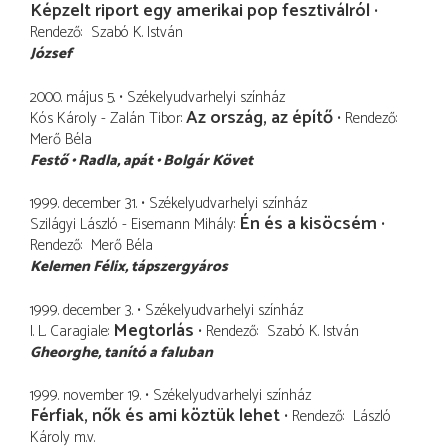
Képzelt riport egy amerikai pop fesztiválról
Rendező
Szabó K. István
József
2000. május 5.
Székelyudvarhelyi színház
Az ország, az építő
Kós Károly - Zalán Tibor
Rendező
Merő Béla
Festő
Radla
apát
Bolgár Követ
1999. december 31.
Székelyudvarhelyi színház
Én és a kisöcsém
Szilágyi László - Eisemann Mihály
Rendező
Merő Béla
Kelemen Félix
tápszergyáros
1999. december 3.
Székelyudvarhelyi színház
Megtorlás
I. L. Caragiale
Rendező
Szabó K. István
Gheorghe
tanító a faluban
1999. november 19.
Székelyudvarhelyi színház
Férfiak, nők és ami köztük lehet
Rendező
László
Károly
m.v.