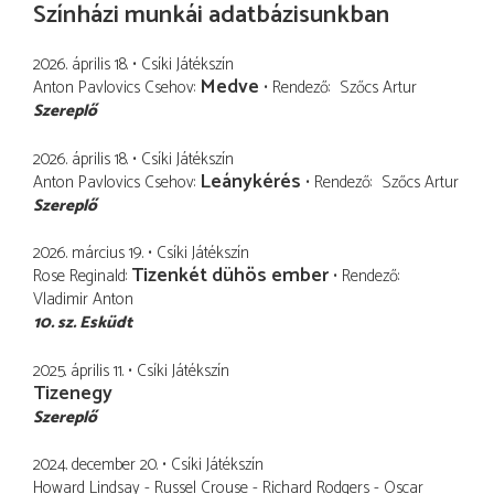
Színházi munkái adatbázisunkban
2026. április 18.
Csíki Játékszín
Medve
Anton Pavlovics Csehov
Rendező
Szőcs Artur
Szereplő
2026. április 18.
Csíki Játékszín
Leánykérés
Anton Pavlovics Csehov
Rendező
Szőcs Artur
Szereplő
2026. március 19.
Csíki Játékszín
Tizenkét dühös ember
Rose Reginald
Rendező
Vladimir Anton
10. sz. Esküdt
2025. április 11.
Csíki Játékszín
Tizenegy
Szereplő
2024. december 20.
Csíki Játékszín
Howard Lindsay - Russel Crouse - Richard Rodgers - Oscar