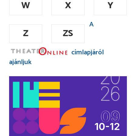
W
X
Y
A
Z
ZS
címlapjáról
ajánljuk