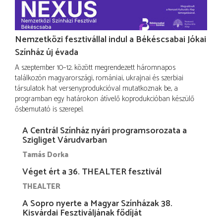
Nemzetközi fesztivállal indul a Békéscsabai Jókai
Színház új évada
A szeptember 10–12. között megrendezett háromnapos
találkozón magyarországi, romániai, ukrajnai és szerbiai
társulatok hat versenyprodukcióval mutatkoznak be, a
programban egy határokon átívelő koprodukcióban készülő
ősbemutató is szerepel.
A Centrál Színház nyári programsorozata a
Szigliget Várudvarban
Tamás Dorka
Véget ért a 36. THEALTER fesztivál
THEALTER
A Sopro nyerte a Magyar Színházak 38.
Kisvárdai Fesztiváljának fődíját