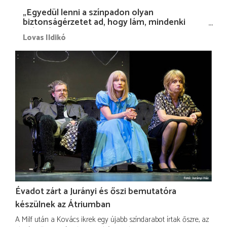
„Egyedül lenni a színpadon olyan
biztonságérzetet ad, hogy lám, mindenki
más nélkül is megvagyok magammal…”
Lovas Ildikó
Évadot zárt a Jurányi és őszi bemutatóra
készülnek az Átriumban
A Milf után a Kovács ikrek egy újabb színdarabot írtak őszre, az