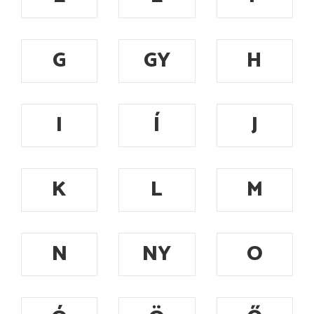
G
GY
H
I
Í
J
K
L
M
N
NY
O