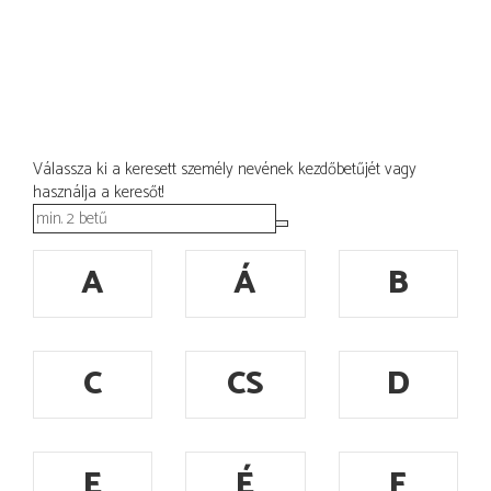
Válassza ki a keresett személy nevének kezdőbetűjét vagy
használja a keresőt!
A
Á
B
C
CS
D
E
É
F