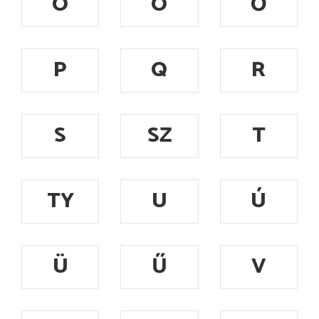
Ó
Ö
Ő
P
Q
R
S
SZ
T
TY
U
Ú
Ü
Ű
V