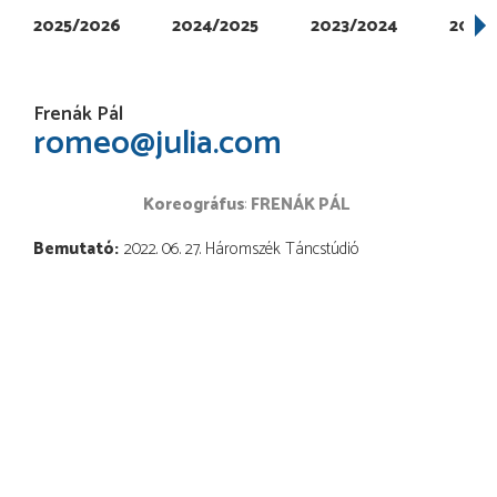
2025/2026
2024/2025
2023/2024
2022/
Frenák Pál
romeo@julia.com
koreográfus
FRENÁK PÁL
Bemutató
2022. 06. 27. Háromszék Táncstúdió