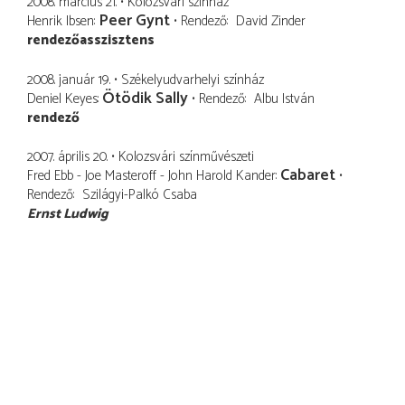
2008. március 21.
Kolozsvári színház
Peer Gynt
Henrik Ibsen
Rendező
David Zinder
rendezőasszisztens
2008. január 19.
Székelyudvarhelyi színház
Ötödik Sally
Deniel Keyes
Rendező
Albu István
rendező
2007. április 20.
Kolozsvári színművészeti
Cabaret
Fred Ebb - Joe Masteroff - John Harold Kander
Rendező
Szilágyi-Palkó Csaba
Ernst Ludwig