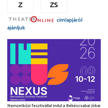
Z
ZS
címlapjáról
ajánljuk
Nemzetközi fesztivállal indul a Békéscsabai Jókai