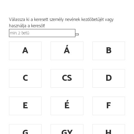
Válassza ki a keresett személy nevének kezdőbetűjét vagy
használja a keresőt!
A
Á
B
C
CS
D
E
É
F
G
GY
H