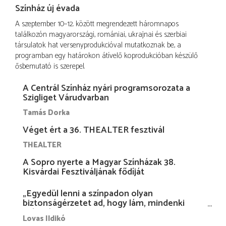
Színház új évada
A szeptember 10–12. között megrendezett háromnapos
találkozón magyarországi, romániai, ukrajnai és szerbiai
társulatok hat versenyprodukcióval mutatkoznak be, a
programban egy határokon átívelő koprodukcióban készülő
ősbemutató is szerepel.
A Centrál Színház nyári programsorozata a
Szigliget Várudvarban
Tamás Dorka
Véget ért a 36. THEALTER fesztivál
THEALTER
A Sopro nyerte a Magyar Színházak 38.
Kisvárdai Fesztiváljának fődíját
„Egyedül lenni a színpadon olyan
biztonságérzetet ad, hogy lám, mindenki
más nélkül is megvagyok magammal…”
Lovas Ildikó