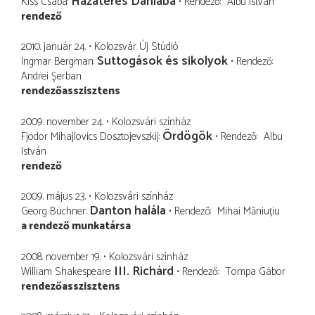
Hazatérés Dániába
Kiss Csaba
Rendező
Albu István
rendező
2010. január 24.
Kolozsvár Új Stúdió
Suttogások és sikolyok
Ingmar Bergman
Rendező
Andrei Şerban
rendezőasszisztens
2009. november 24.
Kolozsvári színház
Ördögök
Fjodor Mihajlovics Dosztojevszkij
Rendező
Albu
István
rendező
2009. május 23.
Kolozsvári színház
Danton halála
Georg Büchner
Rendező
Mihai Măniuțiu
a rendező munkatársa
2008. november 19.
Kolozsvári színház
III. Richárd
William Shakespeare
Rendező
Tompa Gábor
rendezőasszisztens