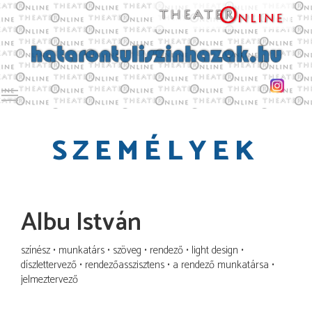
Toggle main menu visibility
SZEMÉLYEK
Albu István
színész
munkatárs
szöveg
rendező
light design
díszlettervező
rendezőasszisztens
a rendező munkatársa
jelmeztervező