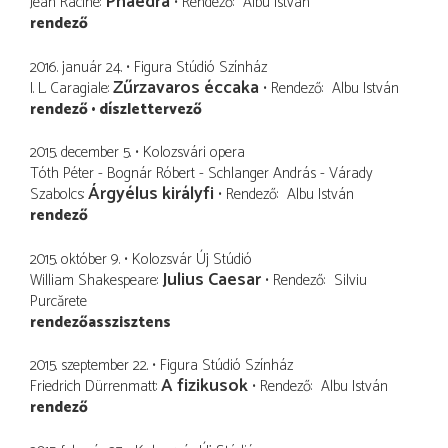
Phaedra
Jean Racine
Rendező
Albu István
rendező
2016. január 24.
Figura Stúdió Színház
Zűrzavaros éccaka
I. L. Caragiale
Rendező
Albu István
rendező
díszlettervező
2015. december 5.
Kolozsvári opera
Tóth Péter - Bognár Róbert - Schlanger András - Várady
Árgyélus királyfi
Szabolcs
Rendező
Albu István
rendező
2015. október 9.
Kolozsvár Új Stúdió
Julius Caesar
William Shakespeare
Rendező
Silviu
Purcărete
rendezőasszisztens
2015. szeptember 22.
Figura Stúdió Színház
A fizikusok
Friedrich Dürrenmatt
Rendező
Albu István
rendező