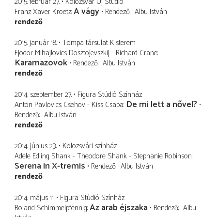
2015. február 27.
Kolozsvár Új Stúdió
A vágy
Franz Xaver Kroetz
Rendező
Albu István
rendező
2015. január 18.
Tompa társulat Kisterem
Fjodor Mihajlovics Dosztojevszkij - Richard Crane
Karamazovok
Rendező
Albu István
rendező
2014. szeptember 27.
Figura Stúdió Színház
De mi lett a nővel?
Anton Pavlovics Csehov - Kiss Csaba
Rendező
Albu István
rendező
2014. június 23.
Kolozsvári színház
Adele Edling Shank - Theodore Shank - Stephanie Robinson
Serena in X-tremis
Rendező
Albu István
rendező
2014. május 11.
Figura Stúdió Színház
Az arab éjszaka
Roland Schimmelpfennig
Rendező
Albu