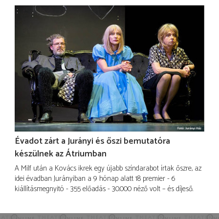
Évadot zárt a Jurányi és őszi bemutatóra
készülnek az Átriumban
A Milf után a Kovács ikrek egy újabb színdarabot írtak őszre, az
idei évadban Jurányiban a 9 hónap alatt 18 premier - 6
kiállításmegnyitó - 355 előadás - 30.000 néző volt – és díjeső.