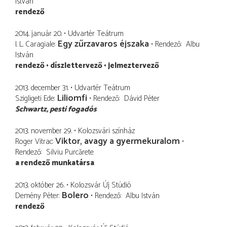
István
rendező
2014. január 20.
Udvartér Teátrum
Egy zűrzavaros éjszaka
I. L. Caragiale
Rendező
Albu
István
rendező
díszlettervező
jelmeztervező
2013. december 31.
Udvartér Teátrum
Liliomfi
Szigligeti Ede
Rendező
Dávid Péter
Schwartz
pesti fogadós
2013. november 29.
Kolozsvári színház
Viktor, avagy a gyermekuralom
Roger Vitrac
Rendező
Silviu Purcărete
a rendező munkatársa
2013. október 26.
Kolozsvár Új Stúdió
Bolero
Demény Péter
Rendező
Albu István
rendező