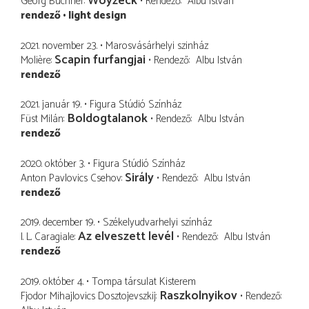
Woyzeck
Georg Büchner
Rendező
Albu István
rendező
light design
2021. november 23.
Marosvásárhelyi szinház
Scapin furfangjai
Molière
Rendező
Albu István
rendező
2021. január 19.
Figura Stúdió Színház
Boldogtalanok
Füst Milán
Rendező
Albu István
rendező
2020. október 3.
Figura Stúdió Színház
Sirály
Anton Pavlovics Csehov
Rendező
Albu István
rendező
2019. december 19.
Székelyudvarhelyi színház
Az elveszett levél
I. L. Caragiale
Rendező
Albu István
rendező
2019. október 4.
Tompa társulat Kisterem
Raszkolnyikov
Fjodor Mihajlovics Dosztojevszkij
Rendező