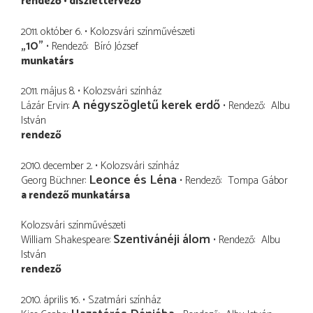
rendező
díszlettervező
2011. október 6.
Kolozsvári színművészeti
„10”
Rendező
Bíró József
munkatárs
2011. május 8.
Kolozsvári színház
A négyszögletű kerek erdő
Lázár Ervin
Rendező
Albu
István
rendező
2010. december 2.
Kolozsvári színház
Leonce és Léna
Georg Büchner
Rendező
Tompa Gábor
a rendező munkatársa
Kolozsvári színművészeti
Szentivánéji álom
William Shakespeare
Rendező
Albu
István
rendező
2010. április 16.
Szatmári színház