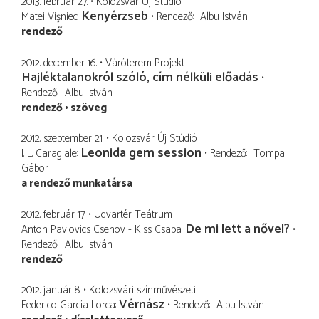
2013. február 27.
Kolozsvár Új Stúdió
Kenyérzseb
Matei Vişniec
Rendező
Albu István
rendező
2012. december 16.
Váróterem Projekt
Hajléktalanokról szóló, cím nélküli előadás
Rendező
Albu István
rendező
szöveg
2012. szeptember 21.
Kolozsvár Új Stúdió
Leonida gem session
I. L. Caragiale
Rendező
Tompa
Gábor
a rendező munkatársa
2012. február 17.
Udvartér Teátrum
De mi lett a nővel?
Anton Pavlovics Csehov - Kiss Csaba
Rendező
Albu István
rendező
2012. január 8.
Kolozsvári színművészeti
Vérnász
Federico García Lorca
Rendező
Albu István