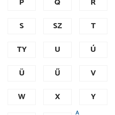
P
Q
R
S
SZ
T
TY
U
Ú
Ü
Ű
V
W
X
Y
A