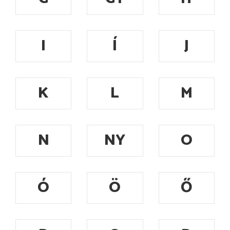
I
Í
J
K
L
M
N
NY
O
Ó
Ö
Ő