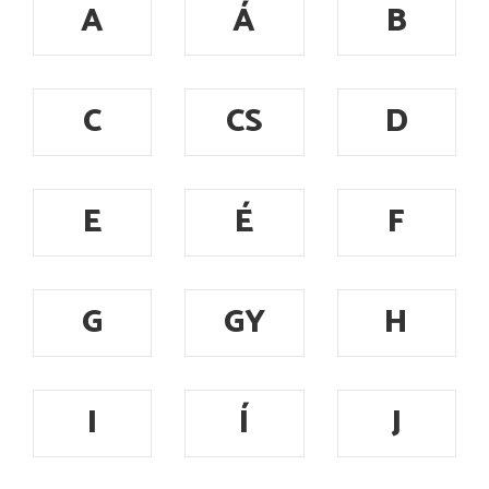
A
Á
B
C
CS
D
E
É
F
G
GY
H
I
Í
J