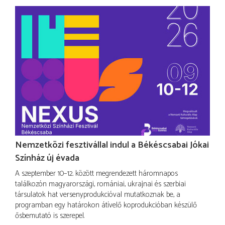
Nemzetközi fesztivállal indul a Békéscsabai Jókai
Színház új évada
A szeptember 10–12. között megrendezett háromnapos
találkozón magyarországi, romániai, ukrajnai és szerbiai
társulatok hat versenyprodukcióval mutatkoznak be, a
programban egy határokon átívelő koprodukcióban készülő
ősbemutató is szerepel.