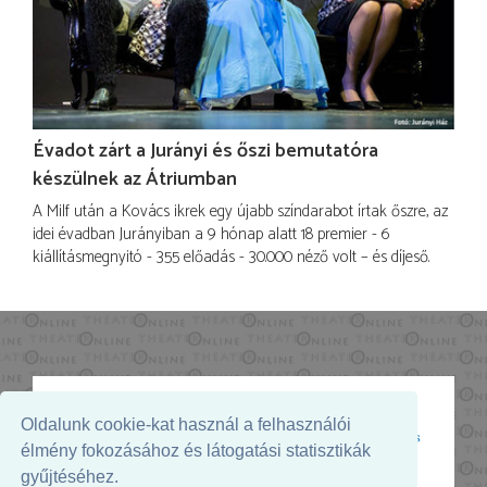
Évadot zárt a Jurányi és őszi bemutatóra
készülnek az Átriumban
A Milf után a Kovács ikrek egy újabb színdarabot írtak őszre, az
idei évadban Jurányiban a 9 hónap alatt 18 premier - 6
kiállításmegnyitó - 355 előadás - 30.000 néző volt – és díjeső.
Oldalunk cookie-kat használ a felhasználói
Az oldal megjelenését támogatja:
élmény fokozásához és látogatási statisztikák
gyűjtéséhez.