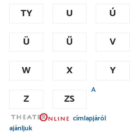
TY
U
Ú
Ü
Ű
V
W
X
Y
A
Z
ZS
címlapjáról
ajánljuk