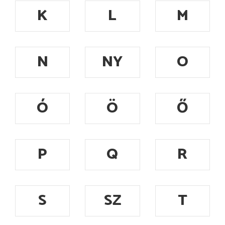
K
L
M
N
NY
O
Ó
Ö
Ő
P
Q
R
S
SZ
T