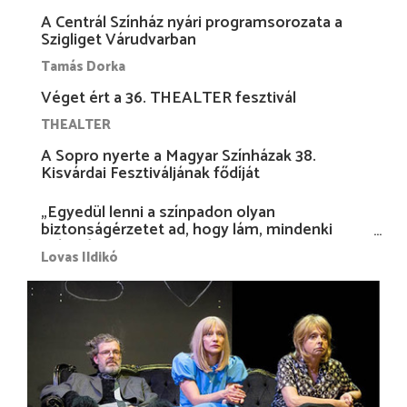
A Centrál Színház nyári programsorozata a
Szigliget Várudvarban
Tamás Dorka
Véget ért a 36. THEALTER fesztivál
THEALTER
A Sopro nyerte a Magyar Színházak 38.
Kisvárdai Fesztiváljának fődíját
„Egyedül lenni a színpadon olyan
biztonságérzetet ad, hogy lám, mindenki
más nélkül is megvagyok magammal…”
Lovas Ildikó