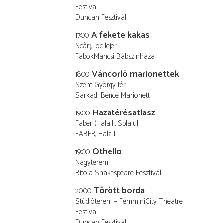
Festival
Duncan Fesztivál
A fekete kakas
17:00
Scârț, loc lejer
FabókMancsi Bábszínháza
Vándorló marionettek
18:00
Szent György tér
Sarkadi Bence Marionett
Hazatérésatlasz
19:00
Faber (Hala II, Splaiul
FABER, Hala II
Othello
19:00
Nagyterem
Bitola Shakespeare Fesztivál
Törött borda
20:00
Stúdióterem – FemminiCity Theatre
Festival
Duncan Fesztivál