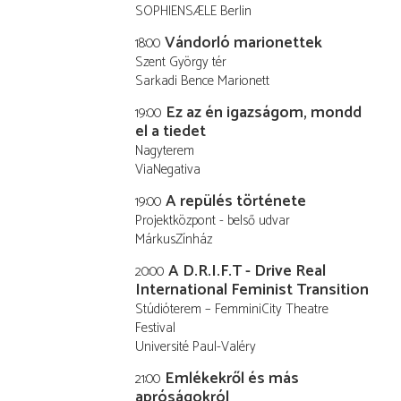
SOPHIENSÆLE Berlin
Vándorló marionettek
18:00
Szent György tér
Sarkadi Bence Marionett
Ez az én igazságom, mondd
19:00
el a tiedet
Nagyterem
ViaNegativa
A repülés története
19:00
Projektközpont - belső udvar
MárkusZínház
A D.R.I.F.T - Drive Real
20:00
International Feminist Transition
Stúdióterem – FemminiCity Theatre
Festival
Université Paul-Valéry
Emlékekről és más
21:00
apróságokról