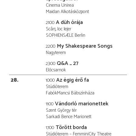
Cinema Unirea
Maidan Alkotásközpont
A düh órája
21:00
Scârț, loc lejer
SOPHIENSÆLE Berlin
My Shakespeare Songs
22:00
Nagyterem
Q&A _ 27
23:00
Előcsarnok
28
Az égig érő fa
10:00
Stúdióterem
FabókMancsi Bábszínháza
Vándorló marionettek
11:00
Szent György tér
Sarkadi Bence Marionett
Törött borda
17:00
Stúdióterem – FemminiCity Theatre