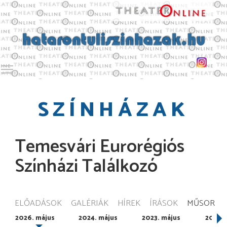
Toggle main menu visibility
SZÍNHÁZAK
Temesvári Eurorégiós
Színházi Találkozó
ELŐADÁSOK
GALÉRIÁK
HÍREK
ÍRÁSOK
MŰSOR
2026. május
2024. május
2023. május
2022. 