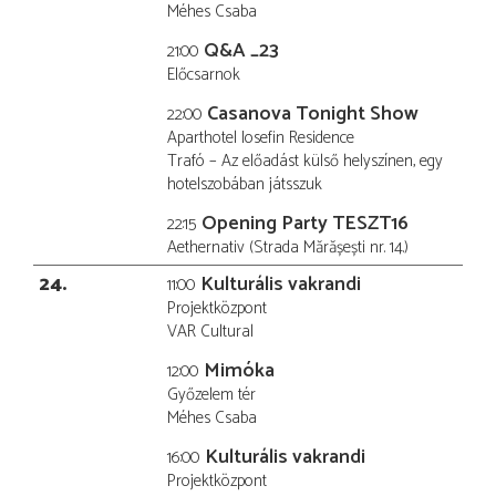
Méhes Csaba
Q&A _23
21:00
Előcsarnok
Casanova Tonight Show
22:00
Aparthotel Iosefin Residence
Trafó – Az előadást külső helyszínen, egy
hotelszobában játsszuk
Opening Party TESZT16
22:15
Aethernativ (Strada Mărășești nr. 14.)
24
Kulturális vakrandi
11:00
Projektközpont
VAR Cultural
Mimóka
12:00
Győzelem tér
Méhes Csaba
Kulturális vakrandi
16:00
Projektközpont