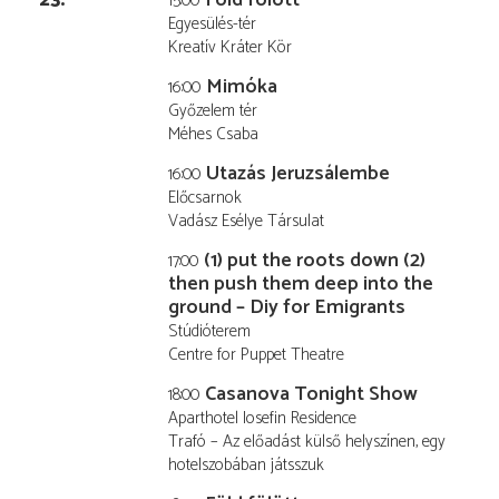
15:00
Egyesülés-tér
Kreatív Kráter Kör
Mimóka
16:00
Győzelem tér
Méhes Csaba
Utazás Jeruzsálembe
16:00
Előcsarnok
Vadász Esélye Társulat
(1) put the roots down (2)
17:00
then push them deep into the
ground – Diy for Emigrants
Stúdióterem
Centre for Puppet Theatre
Casanova Tonight Show
18:00
Aparthotel Iosefin Residence
Trafó – Az előadást külső helyszínen, egy
hotelszobában játsszuk