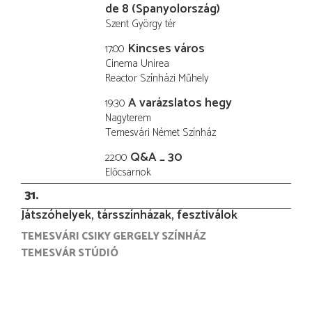
de 8 (Spanyolország)
Szent György tér
Kincses város
17:00
Cinema Unirea
Reactor Színházi Műhely
A varázslatos hegy
19:30
Nagyterem
Temesvári Német Színház
Q&A _ 30
22:00
Előcsarnok
31
Játszóhelyek, társszínházak, fesztiválok
TEMESVÁRI CSIKY GERGELY SZÍNHÁZ
TEMESVÁR STÚDIÓ