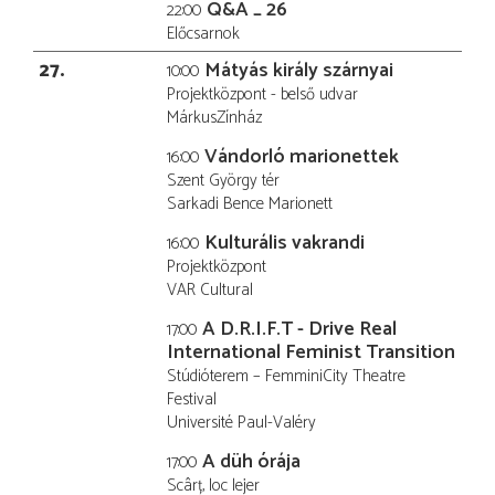
Q&A _ 26
22:00
Előcsarnok
27
Mátyás király szárnyai
10:00
Projektközpont - belső udvar
MárkusZínház
Vándorló marionettek
16:00
Szent György tér
Sarkadi Bence Marionett
Kulturális vakrandi
16:00
Projektközpont
VAR Cultural
A D.R.I.F.T - Drive Real
17:00
International Feminist Transition
Stúdióterem – FemminiCity Theatre
Festival
Université Paul-Valéry
A düh órája
17:00
Scârț, loc lejer