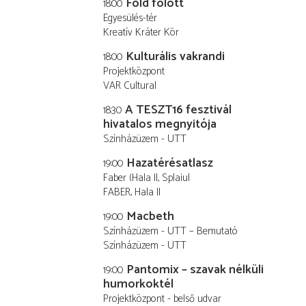
Föld fölött
18:00
Egyesülés-tér
Kreatív Kráter Kör
Kulturális vakrandi
18:00
Projektközpont
VAR Cultural
A TESZT16 fesztivál
18:30
hivatalos megnyitója
Színházüzem - UTT
Hazatérésatlasz
19:00
Faber (Hala II, Splaiul
FABER, Hala II
Macbeth
19:00
Színházüzem - UTT – Bemutató
Színházüzem - UTT
Pantomix – szavak nélküli
19:00
humorkoktél
Projektközpont - belső udvar