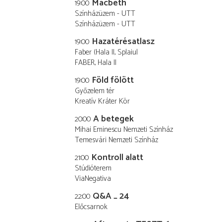
Macbeth
19:00
Színházüzem - UTT
Színházüzem - UTT
Hazatérésatlasz
19:00
Faber (Hala II, Splaiul
FABER, Hala II
Föld fölött
19:00
Győzelem tér
Kreatív Kráter Kör
A betegek
20:00
Mihai Eminescu Nemzeti Színház
Temesvári Nemzeti Színház
Kontroll alatt
21:00
Stúdióterem
ViaNegativa
Q&A _ 24
22:00
Előcsarnok