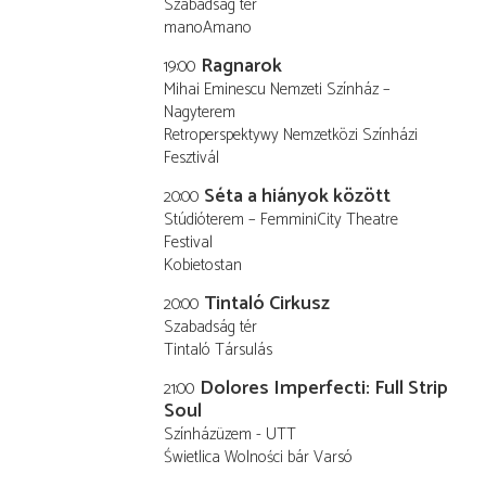
Szabadság tér
manoAmano
Ragnarok
19:00
Mihai Eminescu Nemzeti Színház –
Nagyterem
Retroperspektywy Nemzetközi Színházi
Fesztivál
Séta a hiányok között
20:00
Stúdióterem – FemminiCity Theatre
Festival
Kobietostan
Tintaló Cirkusz
20:00
Szabadság tér
Tintaló Társulás
Dolores Imperfecti: Full Strip
21:00
Soul
Színházüzem - UTT
Świetlica Wolności bár Varsó