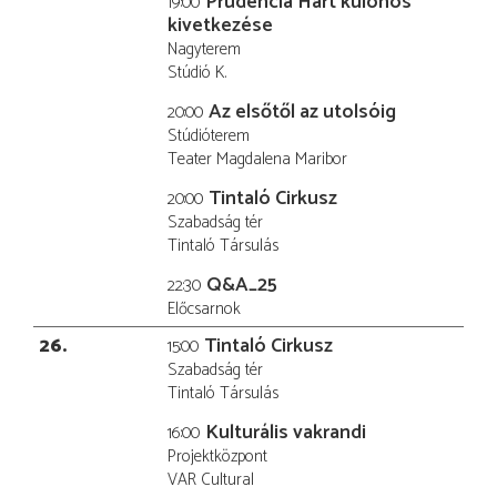
Prudencia Hart különös
19:00
kivetkezése
Nagyterem
Stúdió K.
Az elsőtől az utolsóig
20:00
Stúdióterem
Teater Magdalena Maribor
Tintaló Cirkusz
20:00
Szabadság tér
Tintaló Társulás
Q&A_25
22:30
Előcsarnok
26
Tintaló Cirkusz
15:00
Szabadság tér
Tintaló Társulás
Kulturális vakrandi
16:00
Projektközpont
VAR Cultural