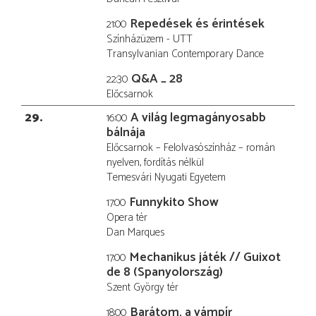
Repedések és érintések
21:00
Színházüzem - UTT
Transylvanian Contemporary Dance
Q&A _ 28
22:30
Előcsarnok
29
A világ legmagányosabb
16:00
bálnája
Előcsarnok – Felolvasószínház – román
nyelven, fordítás nélkül
Temesvári Nyugati Egyetem
Funnykito Show
17:00
Opera tér
Dan Marques
Mechanikus játék // Guixot
17:00
de 8 (Spanyolország)
Szent György tér
Barátom, a vámpír
18:00