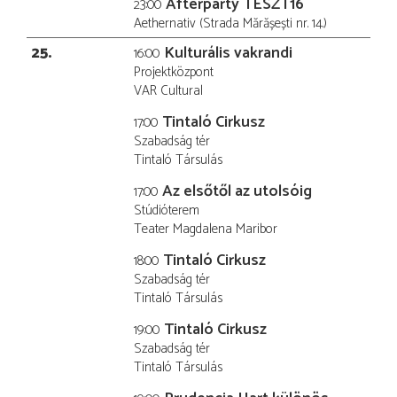
Afterparty TESZT16
23:00
Aethernativ (Strada Mărășești nr. 14.)
25
Kulturális vakrandi
16:00
Projektközpont
VAR Cultural
Tintaló Cirkusz
17:00
Szabadság tér
Tintaló Társulás
Az elsőtől az utolsóig
17:00
Stúdióterem
Teater Magdalena Maribor
Tintaló Cirkusz
18:00
Szabadság tér
Tintaló Társulás
Tintaló Cirkusz
19:00
Szabadság tér
Tintaló Társulás