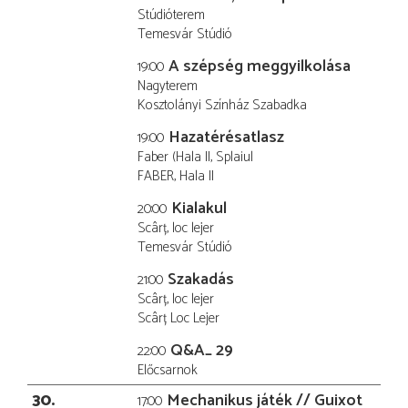
Stúdióterem
Temesvár Stúdió
A szépség meggyilkolása
19:00
Nagyterem
Kosztolányi Színház Szabadka
Hazatérésatlasz
19:00
Faber (Hala II, Splaiul
FABER, Hala II
Kialakul
20:00
Scârț, loc lejer
Temesvár Stúdió
Szakadás
21:00
Scârț, loc lejer
Scârț Loc Lejer
Q&A_ 29
22:00
Előcsarnok
30
Mechanikus játék // Guixot
17:00