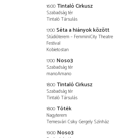
Tintaló Cirkusz
16:00
Szabadság tér
Tintaló Társulás
Séta a hiányok között
17:00
Stúdióterem – FemminiCity Theatre
Festival
Kobietostan
Noso3
17:00
Szabadság tér
manoAmano
Tintaló Cirkusz
18:00
Szabadság tér
Tintaló Társulás
Tóték
18:00
Nagyterem
Temesvári Csiky Gergely Színház
Noso3
19:00