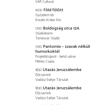
VAR Cultural
Föld fölött
16:00
Győzelem tér
Kreatív Kráter Kör
Boldogság utca 12A
17:00
Stúdióterem
Temesvár Stúdió
Pantomix – szavak nélküli
17:00
humorkoktél
Projektközpont - belső udvar
Méhes Csaba
Utazás Jeruzsálembe
18:30
Előcsarnok
Vadász Esélye Társulat
Utazás Jeruzsálembe
18:30
Előcsarnok
Vadász Esélye Társulat