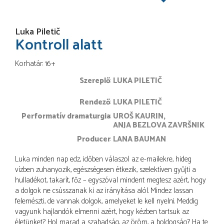
Luka Piletič
Kontroll alatt
Korhatár: 16+
Szereplő
LUKA PILETIČ
rendező
LUKA PILETIČ
performatív dramaturgia
UROŠ KAURIN
ANJA BEZLOVA ZAVRŠNIK
producer
LANA BAUMAN
Luka minden nap edz, időben válaszol az e-mailekre, hideg
vízben zuhanyozik, egészségesen étkezik, szelektíven gyűjti a
hulladékot, takarít, főz – egyszóval mindent megtesz azért, hogy
a dolgok ne csússzanak ki az irányítása alól. Mindez lassan
felemészti, de vannak dolgok, amelyeket le kell nyelni. Meddig
vagyunk hajlandók elmenni azért, hogy kézben tartsuk az
életünket? Hol marad a szabadság, az öröm, a boldogság? Ha te