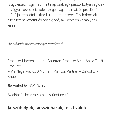
is úgy érzed, hogy nap mint nap csak egy pásztorkutya vagy, aki
a vágyait, ösztöneit, kötelességeit, aggodalmait és problémáit
próbálja terelgetni, akkor Luka a te embered. Egy bohóc, aki
elfelejtett nevettetni, és egy előadó, aki képtelen komolynak
lenni.
Az előadás meztelenséget tartalmaz!
Producer Moment — Lana Bauman, Producer VN — Špela Trošt
Producer
— Via Negativa, KUD Moment Maribor, Partner — Zavod En-
Knap
Bemutató
2023. 02. 15.
Az előadás hossza: 50 perc szünet nélkül
Játszóhelyek, társszínházak, fesztiválok