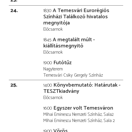
24
A Temesvári Eurorégiós
18:30
Színházi Találkozó hivatalos
megnyitója
Előcsarnok
A megtalált múlt -
18:45
kiállításmegnyitó
Előcsarnok
Futótűz
19:00
Nagyterem
Temesvári Csiky Gergely Színház
25
Könyvbemutató: Határutak -
14:00
TESZTkiadvány
Előcsarnok
Egyszer volt Temesváron
16:00
Mihai Eminescu Nemzeti Színház, Sala2
Mihai Eminescu Nemzeti Színház, Sala 2
Vörös
19:00