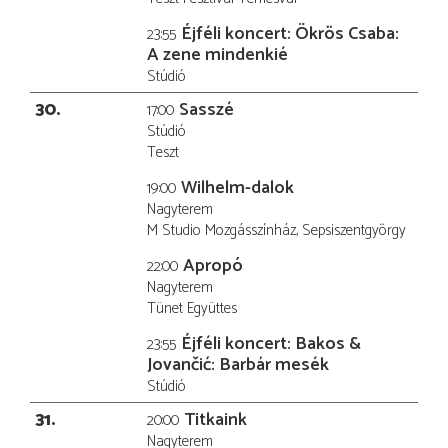
Éjféli koncert: Ökrös Csaba:
23:55
A zene mindenkié
Stúdió
30
Sasszé
17:00
Stúdió
Teszt
Wilhelm-dalok
19:00
Nagyterem
M Studio Mozgásszínház, Sepsiszentgyörgy
Apropó
22:00
Nagyterem
Tünet Együttes
Éjféli koncert: Bakos &
23:55
Jovančić: Barbár mesék
Stúdió
31
Titkaink
20:00
Nagyterem