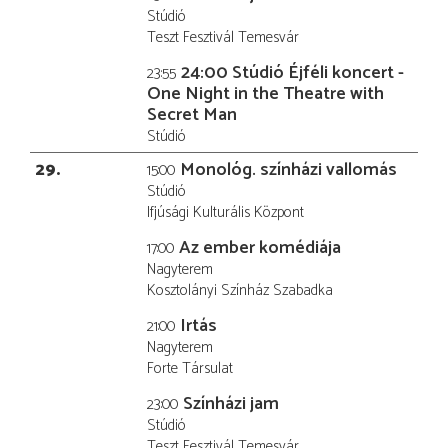
Stúdió
Teszt Fesztivál Temesvár
24:00 Stúdió Éjféli koncert -
23:55
One Night in the Theatre with
Secret Man
Stúdió
29
Monológ. színházi vallomás
15:00
Stúdió
Ifjúsági Kulturális Központ
Az ember komédiája
17:00
Nagyterem
Kosztolányi Színház Szabadka
Irtás
21:00
Nagyterem
Forte Társulat
Színházi jam
23:00
Stúdió
Teszt Fesztivál Temesvár