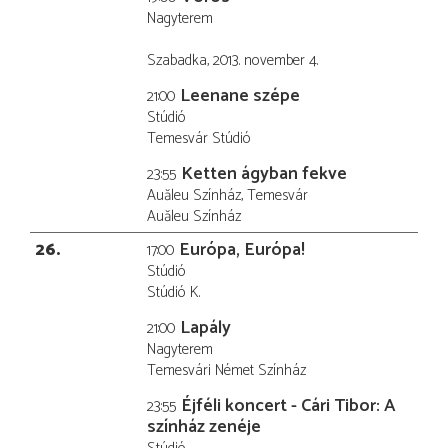
Nagyterem
Szabadka, 2013. november 4.
Leenane szépe
21:00
Stúdió
Temesvár Stúdió
Ketten ágyban fekve
23:55
Auăleu Színház, Temesvár
Auăleu Színház
26
Európa, Európa!
17:00
Stúdió
Stúdió K.
Lapály
21:00
Nagyterem
Temesvári Német Színház
Éjféli koncert - Cári Tibor: A
23:55
színház zenéje