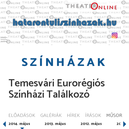
Toggle main menu visibility
SZÍNHÁZAK
Temesvári Eurorégiós
Színházi Találkozó
ELŐADÁSOK
GALÉRIÁK
HÍREK
ÍRÁSOK
MŰSOR
2014. május
2013. május
2012. május
2011. 