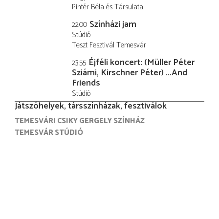
Pintér Béla és Társulata
Színházi jam
22:00
Stúdió
Teszt Fesztivál Temesvár
Éjféli koncert: (Müller Péter
23:55
Sziámi, Kirschner Péter) ...And
Friends
Stúdió
Játszóhelyek, társszínházak, fesztiválok
TEMESVÁRI CSIKY GERGELY SZÍNHÁZ
TEMESVÁR STÚDIÓ