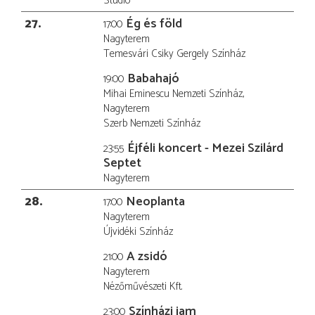
Stúdió
27
Ég és föld
17:00
Nagyterem
Temesvári Csiky Gergely Színház
Babahajó
19:00
Mihai Eminescu Nemzeti Színház,
Nagyterem
Szerb Nemzeti Színház
Éjféli koncert - Mezei Szilárd
23:55
Septet
Nagyterem
28
Neoplanta
17:00
Nagyterem
Újvidéki Színház
A zsidó
21:00
Nagyterem
Nézőművészeti Kft.
Színházi jam
23:00