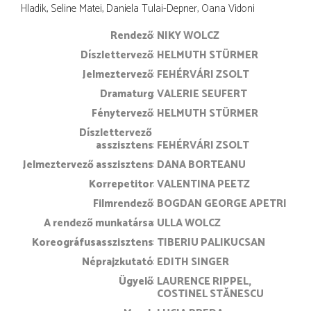
Hladik, Seline Matei, Daniela Tulai-Depner, Oana Vidoni
rendező
NIKY WOLCZ
díszlettervező
HELMUTH STÜRMER
jelmeztervező
FEHÉRVÁRI ZSOLT
dramaturg
VALERIE SEUFERT
fénytervező
HELMUTH STÜRMER
díszlettervező 
asszisztens
FEHÉRVÁRI ZSOLT
jelmeztervező asszisztens
DANA BORTEANU
korrepetitor
VALENTINA PEETZ
filmrendező
BOGDAN GEORGE APETRI
a rendező munkatársa
ULLA WOLCZ
koreográfusasszisztens
TIBERIU PALIKUCSAN
néprajzkutató
EDITH SINGER
ügyelő
LAURENCE RIPPEL
COSTINEL STĂNESCU