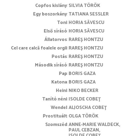
Copfos kislány
SILVIA TÖRÖK
Egy boszorkány
TATIANA SESSLER
Toni
HORIA SĂVESCU
Első sírásó
HORIA SĂVESCU
Állatorvos
RAREŞ HONTZU
Cel care calcă foalele orgii
RAREŞ HONTZU
Postás
RAREŞ HONTZU
Második sírásó
RAREŞ HONTZU
Pap
BORIS GAZA
Katona
BORIS GAZA
Heini
NIKO BECKER
Tanító néni
ISOLDE COBEŢ
Wendel
ALJOSCHA COBEŢ
Prostituált
OLGA TÖRÖK
Szomszéd
ANNE-MARIE WALDECK
PAUL CEBZAN
ISOLDE COBEŢ