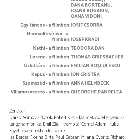
DANA BORTEANU
IOANA BUGARIN
OANA VIDONI
Egy táncos - a filmben
IOSIF CSORBA
Harmadik sírásó - a 
filmben
JOSEF KRADI
Kathi - a filmben
TEODORA DAN
Lorenz - a filmben
THOMAS GRIESBACHER
Üzlettárs - a filmben
EMILIAN ROŞCULESCU
Kapus - a filmben
ION CRISTEA
Szomszéd - a filmben
ANNA HELMBECK
Villamosvezető - a filmben
GHEORGHE PANDELEA
Zenekar:
Darko Acimov - dobok, Robert Kiss - klarinét, Aurel Pişleagă -
tangóharmónika, Emil Zău - trombita, Cornel Adam - tuba
Egyébb szerepekben feltűnnek:
Isa Berger, Florina Birta, Paul Cebzan, Milana Gyorits, Richard