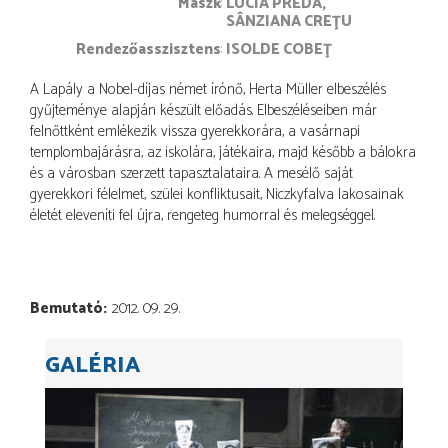
maszk
LUCIA PREDA
SÂNZIANA CREŢU
rendezőasszisztens
ISOLDE COBEŢ
A Lapály a Nobel-díjas német írónő, Herta Müller elbeszélés
gyűjteménye alapján készült előadás. Elbeszéléseiben már
felnőttként emlékezik vissza gyerekkorára, a vasárnapi
templombajárásra, az iskolára, játékaira, majd később a bálokra
és a városban szerzett tapasztalataira. A mesélő saját
gyerekkori félelmet, szülei konfliktusait, Niczkyfalva lakosainak
életét eleveníti fel újra, rengeteg humorral és melegséggel.
Bemutató
2012. 09. 29.
GALÉRIA