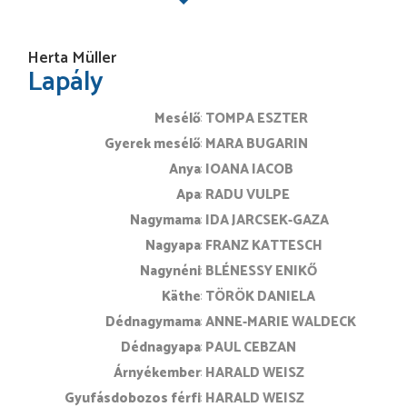
Herta Müller
Lapály
Mesélő
TOMPA ESZTER
Gyerek mesélő
MARA BUGARIN
Anya
IOANA IACOB
Apa
RADU VULPE
Nagymama
IDA JARCSEK-GAZA
Nagyapa
FRANZ KATTESCH
Nagynéni
BLÉNESSY ENIKŐ
Käthe
TÖRÖK DANIELA
Dédnagymama
ANNE-MARIE WALDECK
Dédnagyapa
PAUL CEBZAN
Árnyékember
HARALD WEISZ
Gyufásdobozos férfi
HARALD WEISZ