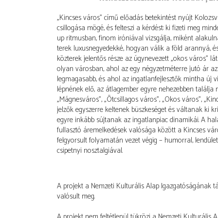
„Kincses város” című előadás betekintést nyújt Kolozsvá
csillogása mögé, és felteszi a kérdést: ki fizeti meg mi
up ritmusban, finom iróniával vizsgálja, miként alakuln
terek luxusnegyedekké, hogyan válik a föld arannyá, és
közterek jelentős része az úgynevezett „okos város” lá
olyan városban, ahol az egy négyzetméterre jutó ár a
legmagasabb, és ahol az ingatlanfejlesztők mintha új vi
lépnének elő, az átlagember egyre nehezebben találja 
„Mágnesváros”, „Ötcsillagos város”, „Okos város”, „Kin
jelzők egyszerre keltenek büszkeséget és váltanak ki kri
egyre inkább sújtanak az ingatlanpiac dinamikái. A hala
fullasztó áremelkedések valósága között a Kincses vár
felgyorsult folyamatán vezet végig – humorral, lendület
csipetnyi nosztalgiával.
A projekt a Nemzeti Kulturális Alap Igazgatóságának t
valósult meg.
A projekt nem feltétlenül tükrözi a Nemzeti Kulturális