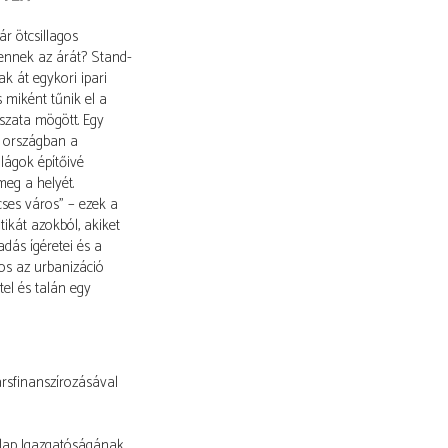
r ötcsillagos
ndennek az árát? Stand-
ak át egykori ipari
 miként tűnik el a
tszata mögött. Egy
z országban a
lágok építőivé
meg a helyét.
cses város” – ezek a
tikát azokból, akiket
dás ígéretei és a
os az urbanizáció
tel és talán egy
ársfinanszírozásával
 Alap Igazgatóságának