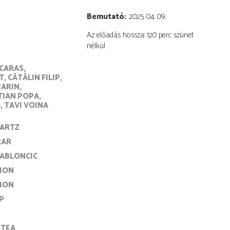
Bemutató
2025. 04. 09.
Az előadás hossza: 120 perc szünet
nélkül
CARAS
T
CĂTĂLIN FILIP
MARIN
TIAN POPA
Ș
TAVI VOINA
WARTZ
RAR
IABLONCIC
MON
MON
IP
NTEA