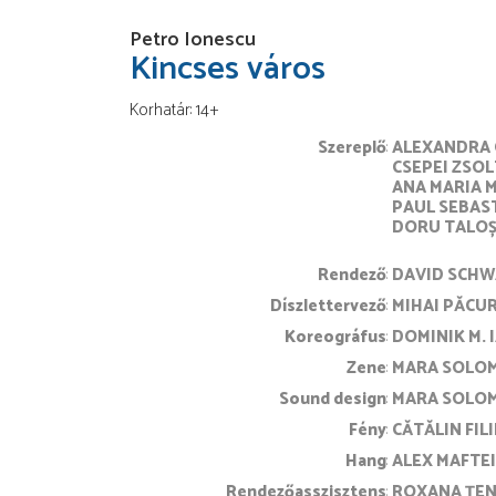
Petro Ionescu
Kincses város
Korhatár: 14+
Szereplő
ALEXANDRA 
CSEPEI ZSOL
ANA MARIA 
PAUL SEBAS
DORU TALO
rendező
DAVID SCH
díszlettervező
MIHAI PĂCU
koreográfus
DOMINIK M. 
zene
MARA SOLO
sound design
MARA SOLO
fény
CĂTĂLIN FIL
hang
ALEX MAFTEI
rendezőasszisztens
ROXANA ȚE