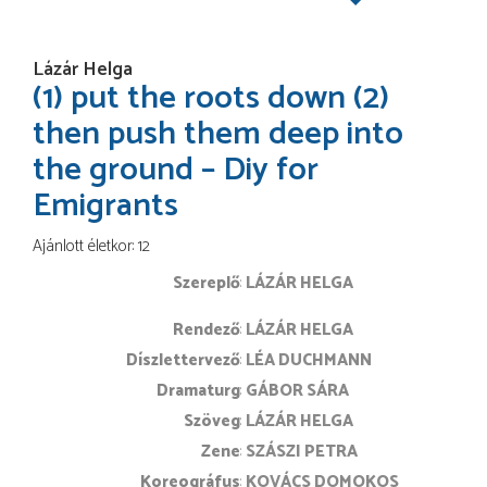
Lázár Helga
(1) put the roots down (2)
then push them deep into
the ground – Diy for
Emigrants
Ajánlott életkor: 12
Szereplő
LÁZÁR HELGA
rendező
LÁZÁR HELGA
díszlettervező
LÉA DUCHMANN
dramaturg
GÁBOR SÁRA
szöveg
LÁZÁR HELGA
zene
SZÁSZI PETRA
koreográfus
KOVÁCS DOMOKOS