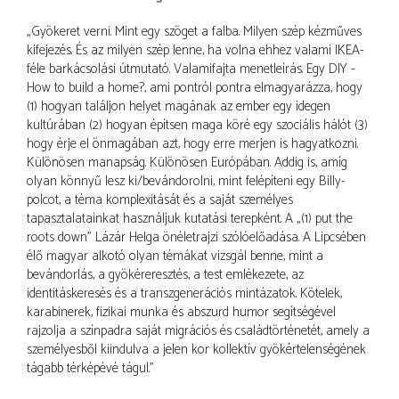
„Gyökeret verni. Mint egy szöget a falba. Milyen szép kézműves
kifejezés. És az milyen szép lenne, ha volna ehhez valami IKEA-
féle barkácsolási útmutató. Valamifajta menetleírás. Egy DIY -
How to build a home?, ami pontról pontra elmagyarázza, hogy
(1) hogyan találjon helyet magának az ember egy idegen
kultúrában (2) hogyan építsen maga köré egy szociális hálót (3)
hogy érje el önmagában azt, hogy erre merjen is hagyatkozni.
Különösen manapság. Különösen Európában. Addig is, amíg
olyan könnyű lesz ki/bevándorolni, mint felépíteni egy Billy-
polcot, a téma komplexitását és a saját személyes
tapasztalatainkat használjuk kutatási terepként. A „(1) put the
roots down” Lázár Helga önéletrajzi szólóelőadása. A Lipcsében
élő magyar alkotó olyan témákat vizsgál benne, mint a
bevándorlás, a gyökéreresztés, a test emlékezete, az
identitáskeresés és a transzgenerációs mintázatok. Kötelek,
karabinerek, fizikai munka és abszurd humor segítségével
rajzolja a színpadra saját migrációs és családtörténetét, amely a
személyesből kiindulva a jelen kor kollektív gyökértelenségének
tágabb térképévé tágul.”