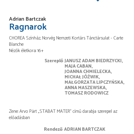
Adrian Bartczak
Ragnarok
CHOREA Színház, Norvég Nemzeti Kortárs Tánctársulat - Carte
Blanche
Nézők életkora: 16+
Szereplő
JANUSZ ADAM BIEDRZYCKI
MAJA CABAN
JOANNA CHMIELECKA
MICHAŁ JÓŹWIK
MAŁGORZATA LIPCZYŃSKA
ANNA MASZEWSKA
TOMASZ RODOWICZ
Zene: Arvo Pärt „STABAT MATER” című darabja szerepel az
előadásban
rendező
ADRIAN BARTCZAK