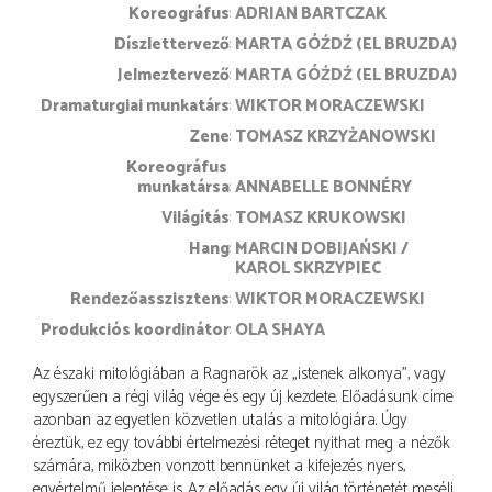
koreográfus
ADRIAN BARTCZAK
díszlettervező
MARTA GÓŹDŹ (EL BRUZDA)
jelmeztervező
MARTA GÓŹDŹ (EL BRUZDA)
dramaturgiai munkatárs
WIKTOR MORACZEWSKI
zene
TOMASZ KRZYŻANOWSKI
koreográfus 
munkatársa
ANNABELLE BONNÉRY
világítás
TOMASZ KRUKOWSKI
hang
MARCIN DOBIJAŃSKI
KAROL SKRZYPIEC
rendezőasszisztens
WIKTOR MORACZEWSKI
produkciós koordinátor
OLA SHAYA
Az északi mitológiában a Ragnarök az „istenek alkonya”, vagy
egyszerűen a régi világ vége és egy új kezdete. Előadásunk címe
azonban az egyetlen közvetlen utalás a mitológiára. Úgy
éreztük, ez egy további értelmezési réteget nyithat meg a nézők
számára, miközben vonzott bennünket a kifejezés nyers,
egyértelmű jelentése is. Az előadás egy új világ történetét meséli