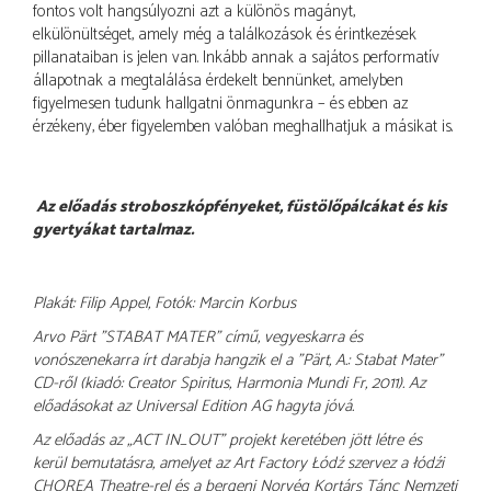
fontos volt hangsúlyozni azt a különös magányt,
elkülönültséget, amely még a találkozások és érintkezések
pillanataiban is jelen van. Inkább annak a sajátos performatív
állapotnak a megtalálása érdekelt bennünket, amelyben
figyelmesen tudunk hallgatni önmagunkra – és ebben az
érzékeny, éber figyelemben valóban meghallhatjuk a másikat is.
Az előadás stroboszkópfényeket, füstölőpálcákat és kis
gyertyákat tartalmaz.
Plakát: Filip Appel, Fotók: Marcin Korbus
Arvo Pärt "STABAT MATER" című, vegyeskarra és
vonószenekarra írt darabja hangzik el a "Pärt, A.: Stabat Mater"
CD-ről (kiadó: Creator Spiritus, Harmonia Mundi Fr, 2011). Az
előadásokat az Universal Edition AG hagyta jóvá.
Az előadás az „ACT IN_OUT” projekt keretében jött létre és
kerül bemutatásra, amelyet az Art Factory Łódź szervez a łódźi
CHOREA Theatre-rel és a bergeni Norvég Kortárs Tánc Nemzeti