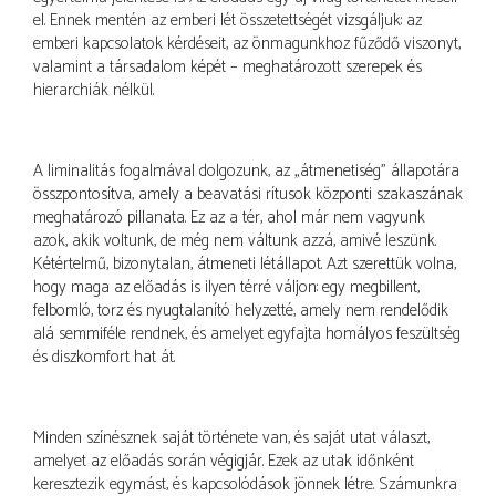
el. Ennek mentén az emberi lét összetettségét vizsgáljuk: az
emberi kapcsolatok kérdéseit, az önmagunkhoz fűződő viszonyt,
valamint a társadalom képét – meghatározott szerepek és
hierarchiák nélkül.
A liminalitás fogalmával dolgozunk, az „átmenetiség” állapotára
összpontosítva, amely a beavatási rítusok központi szakaszának
meghatározó pillanata. Ez az a tér, ahol már nem vagyunk
azok, akik voltunk, de még nem váltunk azzá, amivé leszünk.
Kétértelmű, bizonytalan, átmeneti létállapot. Azt szerettük volna,
hogy maga az előadás is ilyen térré váljon: egy megbillent,
felbomló, torz és nyugtalanító helyzetté, amely nem rendelődik
alá semmiféle rendnek, és amelyet egyfajta homályos feszültség
és diszkomfort hat át.
Minden színésznek saját története van, és saját utat választ,
amelyet az előadás során végigjár. Ezek az utak időnként
keresztezik egymást, és kapcsolódások jönnek létre. Számunkra