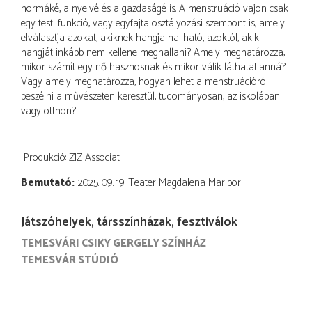
normáké, a nyelvé és a gazdaságé is. A menstruáció vajon csak
egy testi funkció, vagy egyfajta osztályozási szempont is, amely
elválasztja azokat, akiknek hangja hallható, azoktól, akik
hangját inkább nem kellene meghallani? Amely meghatározza,
mikor számít egy nő hasznosnak és mikor válik láthatatlanná?
Vagy amely meghatározza, hogyan lehet a menstruációról
beszélni a művészeten keresztül, tudományosan, az iskolában
vagy otthon?
Produkció: ZIZ Associat
Bemutató
2025. 09. 19. Teater Magdalena Maribor
Játszóhelyek, társszínházak, fesztiválok
TEMESVÁRI CSIKY GERGELY SZÍNHÁZ
TEMESVÁR STÚDIÓ