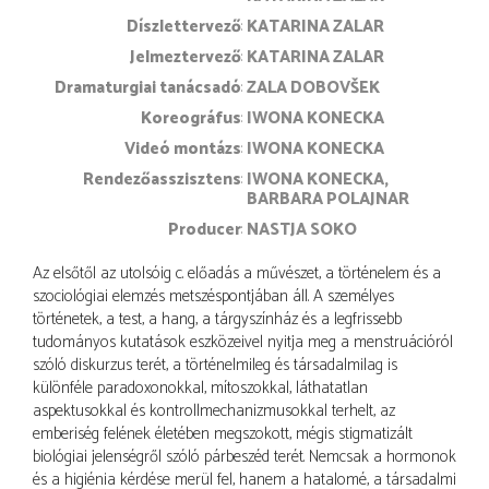
díszlettervező
KATARINA ZALAR
jelmeztervező
KATARINA ZALAR
dramaturgiai tanácsadó
ZALA DOBOVŠEK
koreográfus
IWONA KONECKA
videó montázs
IWONA KONECKA
rendezőasszisztens
IWONA KONECKA
BARBARA POLAJNAR
producer
NASTJA SOKO
Az elsőtől az utolsóig c. előadás a művészet, a történelem és a
szociológiai elemzés metszéspontjában áll. A személyes
történetek, a test, a hang, a tárgyszínház és a legfrissebb
tudományos kutatások eszközeivel nyitja meg a menstruációról
szóló diskurzus terét, a történelmileg és társadalmilag is
különféle paradoxonokkal, mítoszokkal, láthatatlan
aspektusokkal és kontrollmechanizmusokkal terhelt, az
emberiség felének életében megszokott, mégis stigmatizált
biológiai jelenségről szóló párbeszéd terét. Nemcsak a hormonok
és a higiénia kérdése merül fel, hanem a hatalomé, a társadalmi