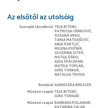
Az elsőtől az utolsóig
Szereplő társalkotó
TEJA BITENC
PATRICIJA CRNKOVIČ
SUZANA GRAU
TANJA MATIJAŠEVIĆ
ANJA PARTLIČ
MILENA PUČNIK
SEVERINA SITER
MATIJA ŠIŠKO
AJDA ŠPACAPAN
MATEJA TOPLAK
JURIJ TORKAR
NATALIJA TROHA
rendező
AGNIESZKA BRESLER
művészi csapat
TEJA BITENC
JURIJ TORKAR
művészi csapat
BARBARA POLAJNAR
KATARINA ZALAR