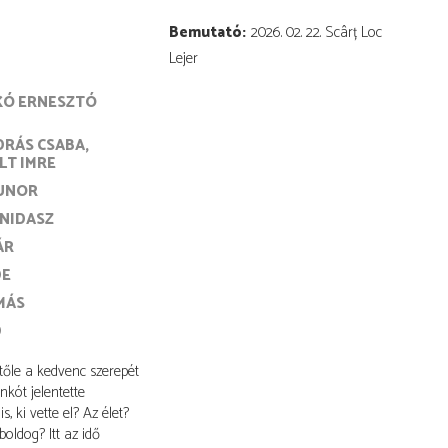
Bemutató
2026. 02. 22. Scârț Loc
Lejer
KÓ ERNESZTÓ
DRÁS CSABA
LT IMRE
UNOR
NIDASZ
ÁR
DE
MÁS
D
 tőle a kedvenc szerepét
nkót jelentette
 ki vette el? Az élet?
oldog? Itt az idő