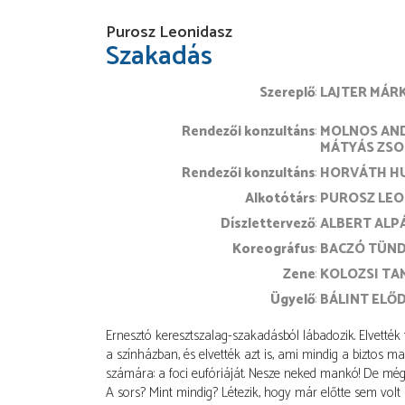
Purosz Leonidasz
Szakadás
Szereplő
LAJTER MÁR
rendezői konzultáns
MOLNOS AN
MÁTYÁS ZSO
rendezői konzultáns
HORVÁTH H
alkotótárs
PUROSZ LEO
díszlettervező
ALBERT ALP
koreográfus
BACZÓ TÜN
zene
KOLOZSI TA
ügyelő
BÁLINT ELŐ
Ernesztó keresztszalag-szakadásból lábadozik. Elvették
a színházban, és elvették azt is, ami mindig a biztos ma
számára: a foci eufóriáját. Nesze neked mankó! De mégis,
A sors? Mint mindig? Létezik, hogy már előtte sem volt b