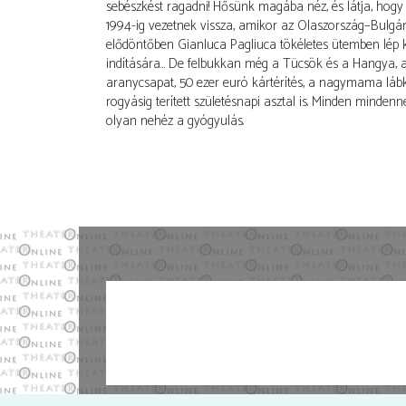
sebészkést ragadni! Hősünk magába néz, és látja, hogy
1994-ig vezetnek vissza, amikor az Olaszország–Bulgár
elődöntőben Gianluca Pagliuca tökéletes ütemben lép 
indítására… De felbukkan még a Tücsök és a Hangya, a
aranycsapat, 50 ezer euró kártérítés, a nagymama láb
rogyásig terített születésnapi asztal is. Minden mindenn
olyan nehéz a gyógyulás.