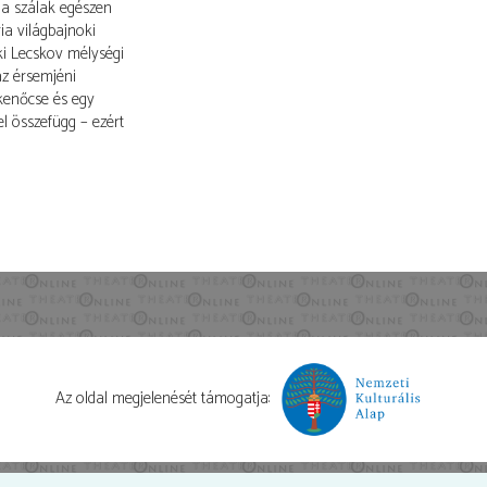
 a szálak egészen
ia világbajnoki
ki Lecskov mélységi
z érsemjéni
kenőcse és egy
el összefügg – ezért
Az oldal megjelenését támogatja: