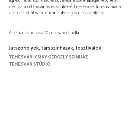
éghez. Társulatunk tagjai ugyanezt a szellemiséget képviselik:
még ha a cél távolinak és szinte elérhetetlennek tűnik is, maga
a kísérlet ettől válik igazán különlegessé és jelentőssé
Az előadás hossza: 30 perc szünet nélkül
Játszóhelyek, társszínházak, fesztiválok
TEMESVÁRI CSIKY GERGELY SZÍNHÁZ
TEMESVÁR STÚDIÓ