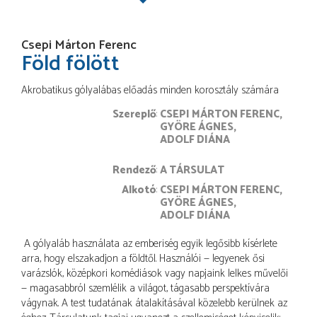
Csepi Márton Ferenc
Föld fölött
Akrobatikus gólyalábas előadás minden korosztály számára
Szereplő
CSEPI MÁRTON FERENC
GYÖRE ÁGNES
ADOLF DIÁNA
rendező
A TÁRSULAT
alkotó
CSEPI MÁRTON FERENC
GYÖRE ÁGNES
ADOLF DIÁNA
A gólyaláb használata az emberiség egyik legősibb kísérlete
arra, hogy elszakadjon a földtől. Használói — legyenek ősi
varázslók, középkori komédiások vagy napjaink lelkes művelői
— magasabbról szemlélik a világot, tágasabb perspektívára
vágynak. A test tudatának átalakításával közelebb kerülnek az