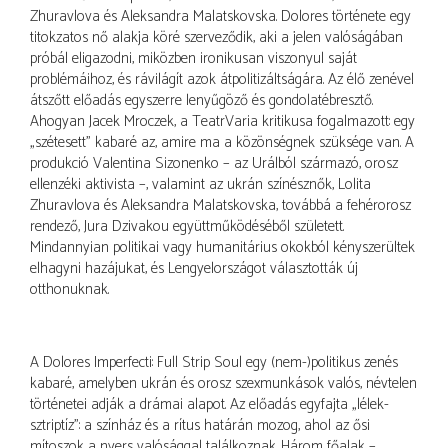
Zhuravlova és Aleksandra Malatskovska. Dolores története egy
titokzatos nő alakja köré szerveződik, aki a jelen valóságában
próbál eligazodni, miközben ironikusan viszonyul saját
problémáihoz, és rávilágít azok átpolitizáltságára. Az élő zenével
átszőtt előadás egyszerre lenyűgöző és gondolatébresztő.
Ahogyan Jacek Mroczek, a TeatrVaria kritikusa fogalmazott: egy
„szétesett” kabaré az, amire ma a közönségnek szüksége van. A
produkció Valentina Sizonenko – az Urálból származó, orosz
ellenzéki aktivista –, valamint az ukrán színésznők, Lolita
Zhuravlova és Aleksandra Malatskovska, továbbá a fehérorosz
rendező, Jura Dzivakou együttműködéséből született.
Mindannyian politikai vagy humanitárius okokból kényszerültek
elhagyni hazájukat, és Lengyelországot választották új
otthonuknak.
A Dolores Imperfecti: Full Strip Soul egy (nem-)politikus zenés
kabaré, amelyben ukrán és orosz szexmunkások valós, névtelen
történetei adják a drámai alapot. Az előadás egyfajta „lélek-
sztriptíz”: a színház és a rítus határán mozog, ahol az ősi
mítoszok a nyers valósággal találkoznak. Három főalak –