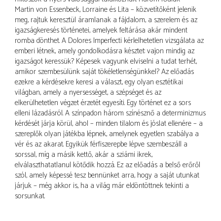
Martin von Essenbeck, Lorraine és Lita – közvetítőként jelenik
meg, rajtuk keresztül áramlanak a fájdalom, a szerelem és az
igazságkeresés történetei, amelyek feltárása akár mindent
romba dönthet. A Dolores Imperfecti kérlelhetetlen vizsgálata az
emberi létnek, amely gondolkodásra késztet: vajon mindig az
igazságot keressük? Képesek vagyunk elviselni a tudat terhét,
amikor szembesülünk saját tökéletlenségünkkel? Az előadás
ezekre a kérdésekre keresi a választ, egy olyan esztétikai
világban, amely a nyersességet, a szépséget és az
elkerülhetetlen végzet érzetét egyesíti. Egy történet ez a sors
elleni lázadásról. A színpadon három színésznő a determinizmus
kérdését járja körül, ahol – minden tilalom és jóslat ellenére – a
szereplők olyan játékba lépnek, amelynek egyetlen szabálya a
vér és az akarat. Egyikük férfiszerepbe lépve szembeszáll a
sorssal, míg a másik kettő, akár a sziámi ikrek,
elválaszthatatlanul kötődik hozzá. Ez az előadás a belső erőről
szól, amely képessé tesz bennünket arra, hogy a saját utunkat
járjuk – még akkor is, ha a világ már eldöntöttnek tekinti a
sorsunkat.