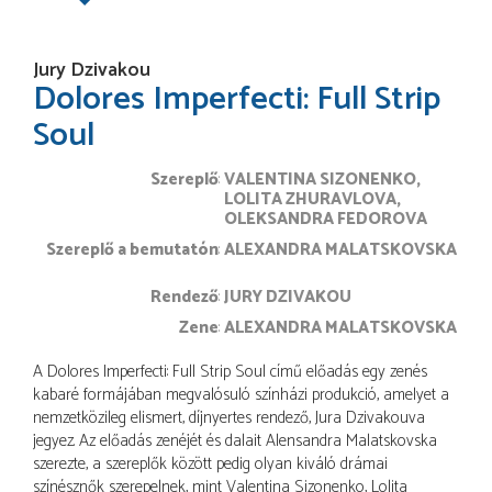
Jury Dzivakou
Dolores Imperfecti: Full Strip
Soul
Szereplő
VALENTINA SIZONENKO
LOLITA ZHURAVLOVA
OLEKSANDRA FEDOROVA
Szereplő a bemutatón
ALEXANDRA MALATSKOVSKA
rendező
JURY DZIVAKOU
zene
ALEXANDRA MALATSKOVSKA
A Dolores Imperfecti: Full Strip Soul című előadás egy zenés
kabaré formájában megvalósuló színházi produkció, amelyet a
nemzetközileg elismert, díjnyertes rendező, Jura Dzivakouva
jegyez. Az előadás zenéjét és dalait Alensandra Malatskovska
szerezte, a szereplők között pedig olyan kiváló drámai
színésznők szerepelnek, mint Valentina Sizonenko, Lolita