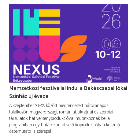
Nemzetközi fesztivállal indul a Békéscsabai Jókai
Színház új évada
A szeptember 10–12. között megrendezett háromnapos
találkozón magyarországi, romániai, ukrajnai és szerbiai
társulatok hat versenyprodukcióval mutatkoznak be, a
programban egy határokon átívelő koprodukcióban készülő
ősbemutató is szerepel.