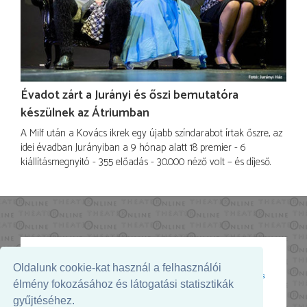
Évadot zárt a Jurányi és őszi bemutatóra
készülnek az Átriumban
A Milf után a Kovács ikrek egy újabb színdarabot írtak őszre, az
idei évadban Jurányiban a 9 hónap alatt 18 premier - 6
kiállításmegnyitó - 355 előadás - 30.000 néző volt – és díjeső.
Oldalunk cookie-kat használ a felhasználói
Az oldal megjelenését támogatja:
élmény fokozásához és látogatási statisztikák
gyűjtéséhez.