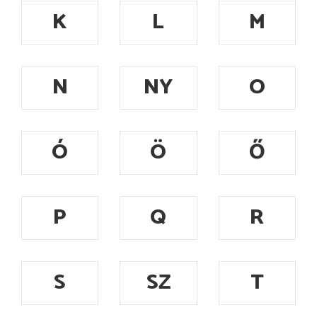
K
L
M
N
NY
O
Ó
Ö
Ő
P
Q
R
S
SZ
T