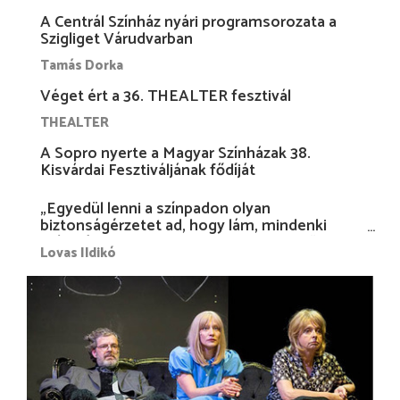
A Centrál Színház nyári programsorozata a
Szigliget Várudvarban
Tamás Dorka
Véget ért a 36. THEALTER fesztivál
THEALTER
A Sopro nyerte a Magyar Színházak 38.
Kisvárdai Fesztiváljának fődíját
„Egyedül lenni a színpadon olyan
biztonságérzetet ad, hogy lám, mindenki
más nélkül is megvagyok magammal…”
Lovas Ildikó