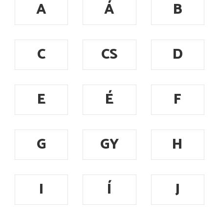
A
Á
B
C
CS
D
E
É
F
G
GY
H
I
Í
J