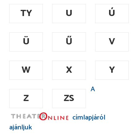
TY
U
Ú
Ü
Ű
V
W
X
Y
A
Z
ZS
címlapjáról
ajánljuk