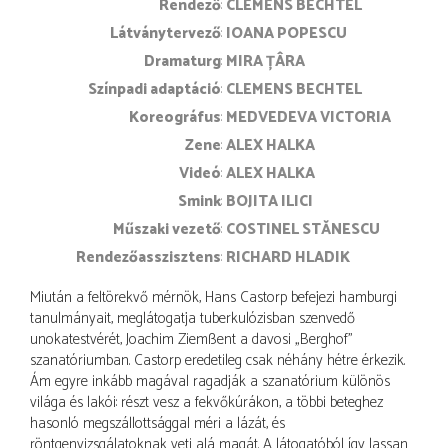
rendező
CLEMENS BECHTEL
látványtervező
IOANA POPESCU
dramaturg
MIRA ȚÂRA
színpadi adaptáció
CLEMENS BECHTEL
koreográfus
MEDVEDEVA VICTORIA
zene
ALEX HALKA
videó
ALEX HALKA
smink
BOJITA ILICI
műszaki vezető
COSTINEL STĂNESCU
rendezőasszisztens
RICHARD HLADIK
Miután a feltörekvő mérnök, Hans Castorp befejezi hamburgi
tanulmányait, meglátogatja tuberkulózisban szenvedő
unokatestvérét, Joachim Ziemßent a davosi „Berghof”
szanatóriumban. Castorp eredetileg csak néhány hétre érkezik.
Ám egyre inkább magával ragadják a szanatórium különös
világa és lakói: részt vesz a fekvőkúrákon, a többi beteghez
hasonló megszállottsággal méri a lázát, és
röntgenvizsgálatoknak veti alá magát. A látogatóból így lassan