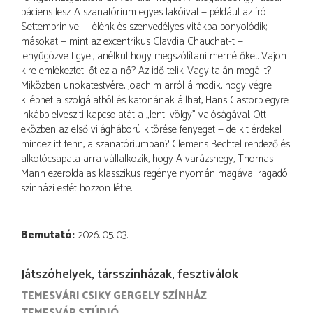
páciens lesz. A szanatórium egyes lakóival — például az író
Settembrinivel — élénk és szenvedélyes vitákba bonyolódik;
másokat — mint az excentrikus Clavdia Chauchat-t —
lenyűgözve figyel, anélkül hogy megszólítani merné őket. Vajon
kire emlékezteti őt ez a nő? Az idő telik. Vagy talán megállt?
Miközben unokatestvére, Joachim arról álmodik, hogy végre
kiléphet a szolgálatból és katonának állhat, Hans Castorp egyre
inkább elveszíti kapcsolatát a „lenti völgy” valóságával. Ott
eközben az első világháború kitörése fenyeget — de kit érdekel
mindez itt fenn, a szanatóriumban? Clemens Bechtel rendező és
alkotócsapata arra vállalkozik, hogy A varázshegy, Thomas
Mann ezeroldalas klasszikus regénye nyomán magával ragadó
színházi estét hozzon létre.
Bemutató
2026. 05. 03.
Játszóhelyek, társszínházak, fesztiválok
TEMESVÁRI CSIKY GERGELY SZÍNHÁZ
TEMESVÁR STÚDIÓ