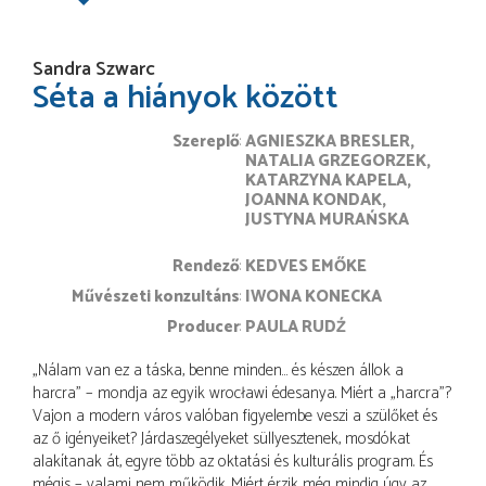
Sandra Szwarc
Séta a hiányok között
Szereplő
AGNIESZKA BRESLER
NATALIA GRZEGORZEK
KATARZYNA KAPELA
JOANNA KONDAK
JUSTYNA MURAŃSKA
rendező
KEDVES EMŐKE
művészeti konzultáns
IWONA KONECKA
producer
PAULA RUDŹ
„Nálam van ez a táska, benne minden… és készen állok a
harcra” – mondja az egyik wrocławi édesanya. Miért a „harcra”?
Vajon a modern város valóban figyelembe veszi a szülőket és
az ő igényeiket? Járdaszegélyeket süllyesztenek, mosdókat
alakítanak át, egyre több az oktatási és kulturális program. És
mégis – valami nem működik. Miért érzik még mindig úgy az