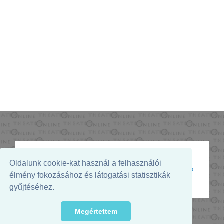
Oldalunk cookie-kat használ a felhasználói
Az oldal megjelenését támogatja:
élmény fokozásához és látogatási statisztikák
gyűjtéséhez.
Megértettem
© 2026. - THEATER Online -
theater.hu