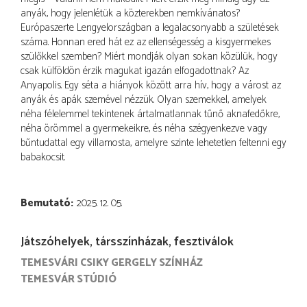
anyák, hogy jelenlétük a közterekben nemkívánatos?
Európaszerte Lengyelországban a legalacsonyabb a születések
száma. Honnan ered hát ez az ellenségesség a kisgyermekes
szülőkkel szemben? Miért mondják olyan sokan közülük, hogy
csak külföldön érzik magukat igazán elfogadottnak? Az
Anyapolis. Egy séta a hiányok között arra hív, hogy a várost az
anyák és apák szemével nézzük. Olyan szemekkel, amelyek
néha félelemmel tekintenek ártalmatlannak tűnő aknafedőkre,
néha örömmel a gyermekeikre, és néha szégyenkezve vagy
bűntudattal egy villamosta, amelyre szinte lehetetlen feltenni egy
babakocsit.
Bemutató
2025. 12. 05.
Játszóhelyek, társszínházak, fesztiválok
TEMESVÁRI CSIKY GERGELY SZÍNHÁZ
TEMESVÁR STÚDIÓ