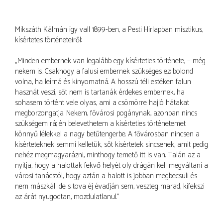
Mikszáth Kálmán így vall 1899-ben, a Pesti Hírlapban misztikus,
kísértetes történeteiről:
„Minden embernek van legalább egy kísérteties története, – még
nekem is. Csakhogy a falusi embernek szükséges ez; bolond
volna, ha leírná és kinyomatná. A hosszú téli estéken falun
hasznát veszi, sőt nem is tartanák érdekes embernek, ha
sohasem történt vele olyas, ami a csömörre hajló hátakat
megborzongatja. Nekem, fővárosi pogánynak, azonban nincs
szükségem rá; én belevethetem a kísérteties történetemet
könnyű lélekkel a nagy betűtengerbe. A fővárosban nincsen a
kisérteteknek semmi kelletük, sőt kisértetek sincsenek, amit pedig
nehéz megmagyarázni, minthogy temető itt is van. Talán az a
nyitja, hogy a halottak fekvő helyét oly drágán kell megváltani a
városi tanácstól, hogy aztán a halott is jobban megbecsüli és
nem mászkál ide s tova éj évadján sem, veszteg marad, kifekszi
az árát nyugodtan, mozdulatlanul.”