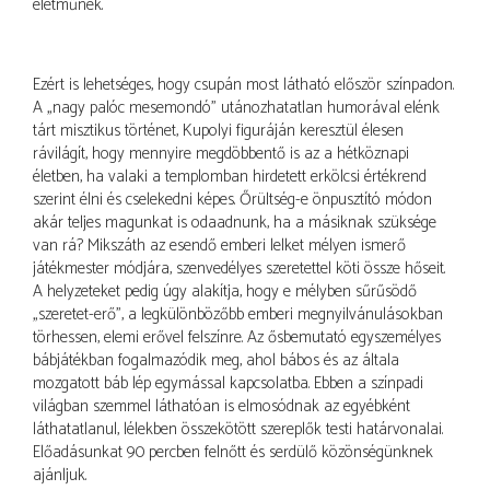
életműnek.
Ezért is lehetséges, hogy csupán most látható először színpadon.
A „nagy palóc mesemondó” utánozhatatlan humorával elénk
tárt misztikus történet, Kupolyi figuráján keresztül élesen
rávilágít, hogy mennyire megdöbbentő is az a hétköznapi
életben, ha valaki a templomban hirdetett erkölcsi értékrend
szerint élni és cselekedni képes. Őrültség-e önpusztító módon
akár teljes magunkat is odaadnunk, ha a másiknak szüksége
van rá? Mikszáth az esendő emberi lelket mélyen ismerő
játékmester módjára, szenvedélyes szeretettel köti össze hőseit.
A helyzeteket pedig úgy alakítja, hogy e mélyben sűrűsödő
„szeretet-erő”, a legkülönbözőbb emberi megnyilvánulásokban
törhessen, elemi erővel felszínre. Az ősbemutató egyszemélyes
bábjátékban fogalmazódik meg, ahol bábos és az általa
mozgatott báb lép egymással kapcsolatba. Ebben a színpadi
világban szemmel láthatóan is elmosódnak az egyébként
láthatatlanul, lélekben összekötött szereplők testi határvonalai.
Előadásunkat 90 percben felnőtt és serdülő közönségünknek
ajánljuk.