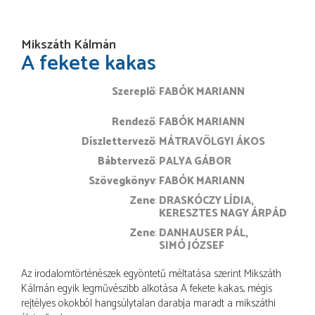
Mikszáth Kálmán
A fekete kakas
Szereplő
FABÓK MARIANN
rendező
FABÓK MARIANN
díszlettervező
MÁTRAVÖLGYI ÁKOS
bábtervező
PALYA GÁBOR
szövegkönyv
FABÓK MARIANN
zene
DRASKÓCZY LÍDIA
KERESZTES NAGY ÁRPÁD
zene
DANHAUSER PÁL
SIMÓ JÓZSEF
Az irodalomtörténészek egyöntetű méltatása szerint Mikszáth
Kálmán egyik legművészibb alkotása A fekete kakas, mégis
rejtélyes okokból hangsúlytalan darabja maradt a mikszáthi