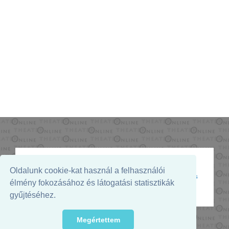
Oldalunk cookie-kat használ a felhasználói
Az oldal megjelenését támogatja:
élmény fokozásához és látogatási statisztikák
gyűjtéséhez.
Megértettem
© 2026. - THEATER Online -
theater.hu