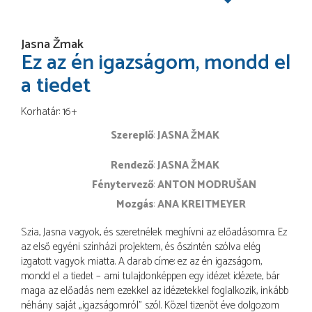
Jasna Žmak
Ez az én igazságom, mondd el
a tiedet
Korhatár: 16+
Szereplő
JASNA ŽMAK
rendező
JASNA ŽMAK
fénytervező
ANTON MODRUŠAN
mozgás
ANA KREITMEYER
Szia, Jasna vagyok, és szeretnélek meghívni az előadásomra. Ez
az első egyéni színházi projektem, és őszintén szólva elég
izgatott vagyok miatta. A darab címe: ez az én igazságom,
mondd el a tiedet – ami tulajdonképpen egy idézet idézete, bár
maga az előadás nem ezekkel az idézetekkel foglalkozik, inkább
néhány saját „igazságomról” szól. Közel tizenöt éve dolgozom