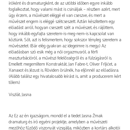
íróként és dramaturgként, de az utóbbi időben egyre inkább
foglalkoztat, hogy valami mást is csináljak – részben azért, mert
úgy érzem, a művészet eléggé el van cseszve, és mert a
művészet engem is eléggé szétcseszett. Aztán készítettem egy
előadást arról, hogyan cseszett szét a művészet, és rájöttem,
hogy inkább egyfajta szeretem-is-meg-nem-is kapcsolat van
köztünk. Sőt, azt is felismertem, hogy sokszor tényleg szeretem a
művészetet. (Bár elég gyakran az idegeimre is megy.) Az
előadásban szó esik még a női orgazmusról, a férfi
maszturbációról, a művészi felelősségről és a fülzúgásról is.
Emellett megemlítem Konstraktát, Jan Fabre-t, Oliver Frljićet, a
Xanaxot és Jézust is. Röviden: örülnék, ha eljönnél az előadásra.
(Alább találsz egy hivatalosabb leírást is, amit a producerem kért
tőlem.)
Viszlát, Jasna
Az Ez az én igazságom, mondd el a tiedet Jasna Žmak
dramaturg és író egyéni projektje, amelyben a művészeti
mezőhöz fűződő viszonyát vizsgálja, miközben a kortárs alkotói