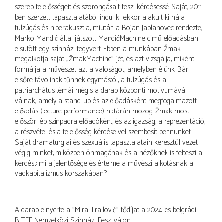
szerep felelősségeit és szorongásait teszi kérdésessé. Saját, 2011-
ben szerzett tapasztalatából indul ki: ekkor alakult ki nála
fülzúgás és hiperakusztia, miután a Bojan Jablanovec rendezte,
Marko Mandić által játszott MandićMachine című előadásban
elsütött egy színházi fegyvert. Ebben a munkában Žmak
megalkotja saját „ŽmakMachine”-jét, és azt vizsgálja, miként
formálja a művészet azt a valóságot, amelyben élünk. Bár
elsőre távolinak tűnnek egymástól, a fülzúgás és a
patriarchátus témái mégis a darab központi motívumává
válnak, amely a stand-up és az előadásként megfogalmazott
előadás (lecture performance) határán mozog. Žmak most
először lép színpadra előadóként, és az igazság, a reprezentáció,
a részvétel és a felelősség kérdéseivel szembesít bennünket.
Saját dramaturgiai és szexuális tapasztalatain keresztül vezet
végig minket, miközben önmagának és a nézőknek is felteszi a
kérdést: mi a jelentősége és értelme a művészi alkotásnak a
vadkapitalizmus korszakában?
A darab elnyerte a "Mira Trailović" fődíjat a 2024-es belgrádi
BITEF Nemzetközi Színházi Fesztiválon.