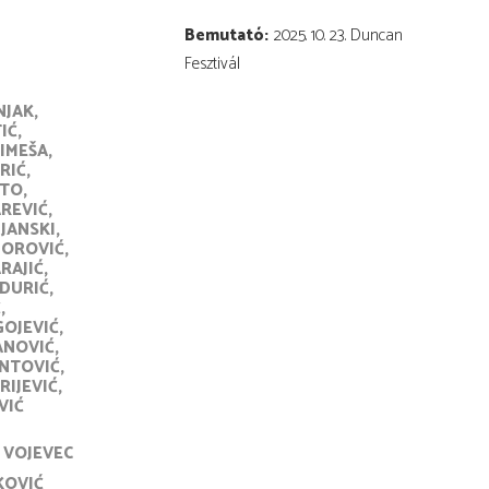
Bemutató
2025. 10. 23. Duncan
Fesztivál
NJAK
IĆ
IMEŠA
RIĆ
STO
AREVIĆ
JANSKI
DOROVIĆ
RAJIĆ
DURIĆ
Ć
OJEVIĆ
ANOVIĆ
NTOVIĆ
RIJEVIĆ
VIĆ
 VOJEVEC
KOVIĆ