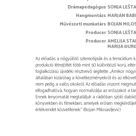
drámapedagógus
SONJA LEŠT
hangmontázs
MARJAN BAB
művészeti munkatárs
BOJAN MILO
producer
SONJA LEŠT
producer
AMELIJA STA
MARIJA ĐUR
Az előadás a nőgyűlölő sztereotípiák és a femicídium ka
produkció létrejöttét több mint 50 különböző korú, eltér
foglalkozású újvidéki résztvevő segítette. „Amikor nőgy
általában kizárólag a következményekről és az elkövető
nem pedig a valós okokról. Az előadás viszont megmuta
elfogadhatóvá, hogyan normalizálja az erőszakot a tár
Ennek lenyomatát megtaláljuk a rádióban szóló dalok
könyvekben és filmekben, amelyek erősen megkérdőjele
értékrendet közvetítenek.” (Bojan Milosavljević)