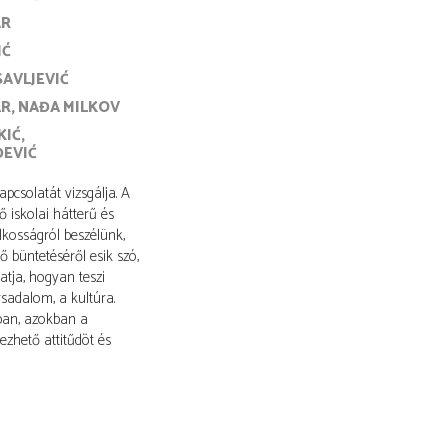
AR
IĆ
SAVLJEVIĆ
AR
NAĐA MILKOV
KIĆ
ĐEVIĆ
pcsolatát vizsgálja. A
ő iskolai hátterű és
ilkosságról beszélünk,
 büntetéséről esik szó,
tja, hogyan teszi
sadalom, a kultúra.
ban, azokban a
zhető attitűdöt és