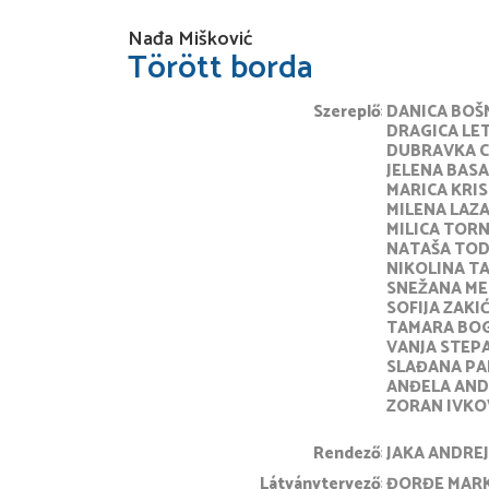
Nađa Mišković
Törött borda
Szereplő
DANICA BOŠ
DRAGICA LET
DUBRAVKA C
JELENA BASA
MARICA KRI
MILENA LAZ
MILICA TORN
NATAŠA TO
NIKOLINA TA
SNEŽANA ME
SOFIJA ZAKI
TAMARA BOG
VANJA STEP
SLAĐANA PA
ANĐELA AND
ZORAN IVKO
rendező
JAKA ANDREJ
látványtervező
ĐORĐE MAR