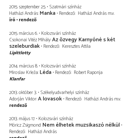
2015. szeptember 25.
Szatmári színház
Manka
Hatházi András
Rendező
Hatházi András
m.v.
író
rendező
2015. március 6.
Kolozsvári színház
Az özvegy Karnyóné s két
Csokonai Vitéz Mihály
szeleburdiak
Rendező
Keresztes Attila
Lipittlotty
2014. március 8.
Kolozsvári színház
Léda
Miroslav Krleža
Rendező
Robert Raponja
Klanfar
2013. október 3.
Székelyudvarhelyi színház
A lovasok
Adorján Viktor
Rendező
Hatházi András
m.v.
rendező
2013. május 17.
Kolozsvári színház
Nem élhetek muzsikaszó nélkül
Móricz Zsigmond
Rendező
Hatházi András