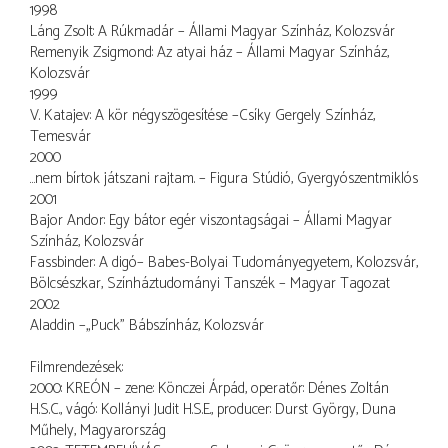
1998
Láng Zsolt: A Rúkmadár – Állami Magyar Színház, Kolozsvár
Remenyik Zsigmond: Az atyai ház – Állami Magyar Színház,
Kolozsvár
1999
V. Katajev: A kör négyszögesítése –Csíky Gergely Színház,
Temesvár
2000
…nem bírtok játszani rajtam. – Figura Stúdió, Gyergyószentmiklós
2001
Bajor Andor: Egy bátor egér viszontagságai – Állami Magyar
Színház, Kolozsvár
Fassbinder: A digó– Babes-Bolyai Tudományegyetem, Kolozsvár,
Bölcsészkar, Színháztudományi Tanszék – Magyar Tagozat
2002
Aladdin –„Puck” Bábszínház, Kolozsvár
Filmrendezések:
2000: KREÓN – zene: Könczei Árpád, operatőr: Dénes Zoltán
H.S.C., vágó: Kollányi Judit H.S.E., producer: Durst György, Duna
Műhely, Magyarország