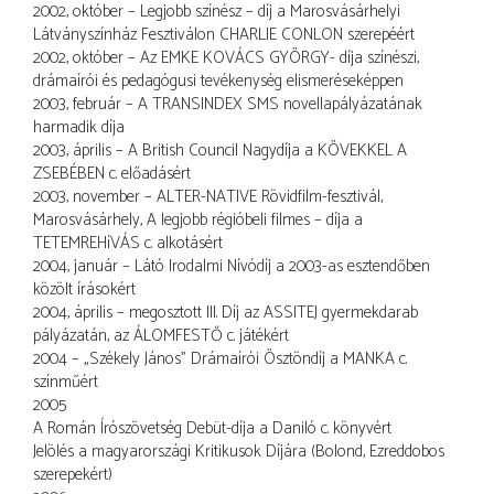
2002, október – Legjobb színész – díj a Marosvásárhelyi
Látványszínház Fesztiválon CHARLIE CONLON szerepéért
2002, október – Az EMKE KOVÁCS GYÖRGY- díja színészi,
drámaírói és pedagógusi tevékenység elismeréseképpen
2003, február – A TRANSINDEX SMS novellapályázatának
harmadik díja
2003, április – A British Council Nagydíja a KÖVEKKEL A
ZSEBÉBEN c. előadásért
2003, november – ALTER-NATIVE Rövidfilm-fesztivál,
Marosvásárhely, A legjobb régióbeli filmes – díja a
TETEMREHíVÁS c. alkotásért
2004, január – Látó Irodalmi Nívódíj a 2003-as esztendőben
közölt írásokért
2004, április – megosztott III. Díj az ASSITEJ gyermekdarab
pályázatán, az ÁLOMFESTŐ c. játékért
2004 – „Székely János” Drámaírói Ösztöndíj a MANKA c.
színműért
2005
A Román Írószövetség Debüt-díja a Daniló c. könyvért
Jelölés a magyarországi Kritikusok Díjára (Bolond, Ezreddobos
szerepekért)