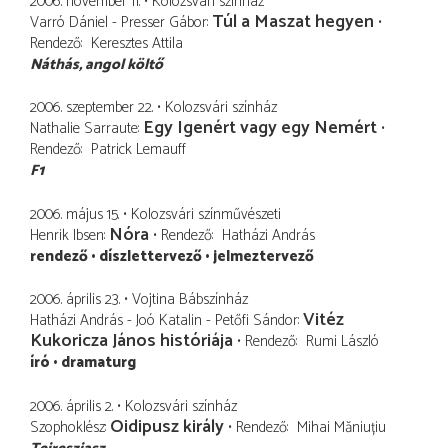
2006. november 11.
Kolozsvári színház
Túl a Maszat hegyen
Varró Dániel - Presser Gábor
Rendező
Keresztes Attila
Náthás
angol költő
2006. szeptember 22.
Kolozsvári színház
Egy Igenért vagy egy Nemért
Nathalie Sarraute
Rendező
Patrick Lemauff
F1
2006. május 15.
Kolozsvári színművészeti
Nóra
Henrik Ibsen
Rendező
Hatházi András
rendező
díszlettervező
jelmeztervező
2006. április 23.
Vojtina Bábszínház
Vitéz
Hatházi András - Joó Katalin - Petőfi Sándor
Kukoricza János históriája
Rendező
Rumi László
író
dramaturg
2006. április 2.
Kolozsvári színház
Oidipusz király
Szophoklész
Rendező
Mihai Măniuțiu