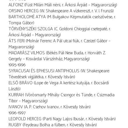
ALFONZ (Füst Milán: Máli néni, r. Árkosi Árpád – Magyarország)
ORSINO HERCEG (W. Shakespeare: A vízkereszt, r. V. I. Frunză)
BARTHOLOMÉ ATYA (M. Bulgakov: Képmutatók cselszövése, r.
Tompa Gábor)
TÖRVÉNYSZÉKI SZOLGA (C. Goldoni: Chioggiai csetepaté, r.
Árkosi Árpád – Magyarország)
ÁTS FERI (Molnár Ferenc: A Pál utcai fiúk, r. Czeizel Gábor –
Magyarország)
MADARÁSZ VILMOS (Békés Pál: New Buda, r. Horváth Z.
Gergely – Kisvárdai Várszínház, Magyarország)
1995-1996
SYRACUSAI ÉS EPHESUSI ANTIPHOLUS (W. Shakespeare:
Tévedések vígjátéka, r. Kövesdy István)
ELSŐ BRÁVO (Lope de Vega: A kertész kutyája, r. Bocsárdi
László)
KURRAH (Vörösmarty Mihály: Csongor és Tünde, r. Csizmadia
Tibor – Magyarország)
IVANOV (A. P. Csehov: Ivanov, r. Kövesdy István)
1996-1997
LEOPOLD HERCEG (Parti Nagy Lajos: Ibusár, r. Kövesdy István)
RUGBY (Feydeau: Bolha a fülben, r. Kövesdy István)