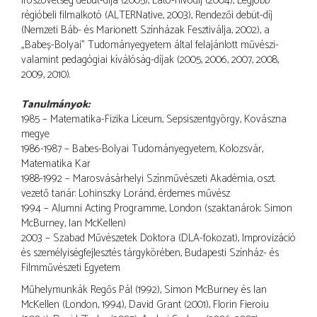
Írószövetség debüt-díja (2005), Látó-nívódíj (2004), Legjobb
régióbeli filmalkotó (ALTERNative, 2003), Rendezői debüt-díj
(Nemzeti Báb- és Marionett Színházak Fesztiválja, 2002), a
„Babeș-Bolyai” Tudományegyetem által felajánlott művészi-
valamint pedagógiai kíválóság-díjak (2005, 2006, 2007, 2008,
2009, 2010).
Tanulmányok:
1985 – Matematika-Fizika Líceum, Sepsiszentgyörgy, Kovászna
megye
1986-1987 – Babes-Bolyai Tudományegyetem, Kolozsvár,
Matematika Kar
1988-1992 – Marosvásárhelyi Színművészeti Akadémia, oszt.
vezető tanár: Lohinszky Loránd, érdemes művész
1994 – Alumni Acting Programme, London (szaktanárok: Simon
McBurney, Ian McKellen)
2003 – Szabad Művészetek Doktora (DLA-fokozat), Improvizáció
és személyiségfejlesztés tárgykörében, Budapesti Színház- és
Filmművészeti Egyetem
Műhelymunkák Regős Pál (1992), Simon McBurney és Ian
McKellen (London, 1994), David Grant (2001), Florin Fieroiu