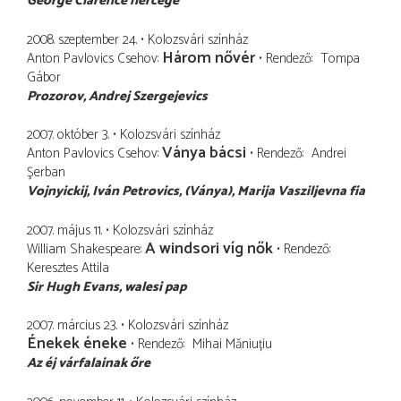
George Clarence hercege
2008. szeptember 24.
Kolozsvári színház
Három nővér
Anton Pavlovics Csehov
Rendező
Tompa
Gábor
Prozorov, Andrej Szergejevics
2007. október 3.
Kolozsvári színház
Ványa bácsi
Anton Pavlovics Csehov
Rendező
Andrei
Şerban
Vojnyickij, Iván Petrovics
(Ványa), Marija Vasziljevna fia
2007. május 11.
Kolozsvári színház
A windsori víg nők
William Shakespeare
Rendező
Keresztes Attila
Sir Hugh Evans
walesi pap
2007. március 23.
Kolozsvári színház
Énekek éneke
Rendező
Mihai Măniuțiu
Az éj várfalainak őre