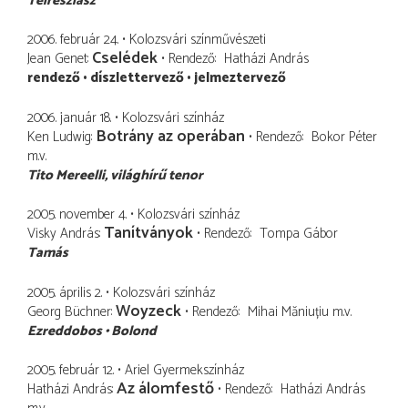
Teiresziasz
2006. február 24.
Kolozsvári színművészeti
Cselédek
Jean Genet
Rendező
Hatházi András
rendező
díszlettervező
jelmeztervező
2006. január 18.
Kolozsvári színház
Botrány az operában
Ken Ludwig
Rendező
Bokor Péter
m.v.
Tito Mereelli
világhírű tenor
2005. november 4.
Kolozsvári színház
Tanítványok
Visky András
Rendező
Tompa Gábor
Tamás
2005. április 2.
Kolozsvári színház
Woyzeck
Georg Büchner
Rendező
Mihai Măniuțiu
m.v.
Ezreddobos
Bolond
2005. február 12.
Ariel Gyermekszínház
Az álomfestő
Hatházi András
Rendező
Hatházi András