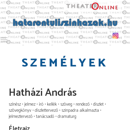
Toggle main menu visibility
SZEMÉLYEK
Hatházi András
színész
jelmez
író
kellék
szöveg
rendező
díszlet
szövegkönyv
díszlettervező
szinpadra alkalmazta
jelmeztervező
tanácsadó
dramaturg
Életrajz