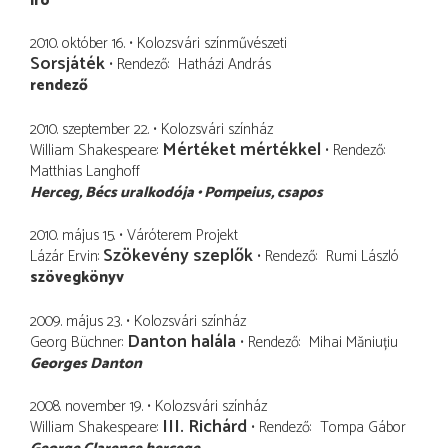
író
2010. október 16.
Kolozsvári színművészeti
Sorsjáték
Rendező
Hatházi András
rendező
2010. szeptember 22.
Kolozsvári színház
Mértéket mértékkel
William Shakespeare
Rendező
Matthias Langhoff
Herceg
Bécs uralkodója
Pompeius
csapos
2010. május 15.
Váróterem Projekt
Szökevény szeplők
Lázár Ervin
Rendező
Rumi László
szövegkönyv
2009. május 23.
Kolozsvári színház
Danton halála
Georg Büchner
Rendező
Mihai Măniuțiu
Georges Danton
2008. november 19.
Kolozsvári színház
III. Richárd
William Shakespeare
Rendező
Tompa Gábor