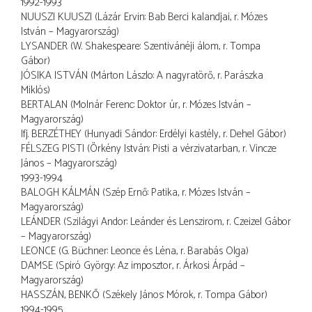
1992-1993
NUUSZI KUUSZI (Lázár Ervin: Bab Berci kalandjai, r. Mózes
István – Magyarország)
LYSANDER (W. Shakespeare: Szentivánéji álom, r. Tompa
Gábor)
JÓSIKA ISTVÁN (Márton Lászlo: A nagyratörő, r. Parászka
Miklós)
BERTALAN (Molnár Ferenc: Doktor úr, r. Mózes István –
Magyarország)
Ifj. BERZÉTHEY (Hunyadi Sándor: Erdélyi kastély, r. Dehel Gábor)
FÉLSZEG PISTI (Örkény István: Pisti a vérzivatarban, r. Vincze
János – Magyarország)
1993-1994
BALOGH KÁLMÁN (Szép Ernő: Patika, r. Mózes István –
Magyarország)
LEÁNDER (Szilágyi Andor: Leánder és Lenszirom, r. Czeizel Gábor
– Magyarország)
LEONCE (G. Büchner: Leonce és Léna, r. Barabás Olga)
DAMSE (Spiró György: Az imposztor, r. Árkosi Árpád –
Magyarország)
HASSZÁN, BENKŐ (Székely János: Mórok, r. Tompa Gábor)
1994-1995