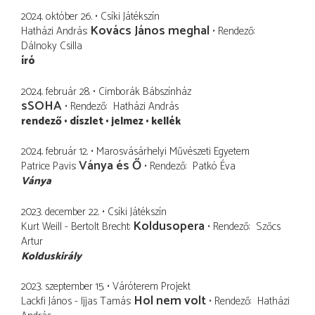
2024. október 26.
Csíki Játékszín
Kovács János meghal
Hatházi András
Rendező
Dálnoky Csilla
író
2024. február 28.
Cimborák Bábszínház
sSOHA
Rendező
Hatházi András
rendező
díszlet
jelmez
kellék
2024. február 12.
Marosvásárhelyi Művészeti Egyetem
Ványa és Ő
Patrice Pavis
Rendező
Patkó Éva
Ványa
2023. december 22.
Csíki Játékszín
Koldusopera
Kurt Weill - Bertolt Brecht
Rendező
Szőcs
Artur
Kolduskirály
2023. szeptember 15.
Váróterem Projekt
Hol nem volt
Lackfi János - Ijjas Tamás
Rendező
Hatházi