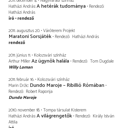
2011. december 4.
Nagyváradi színház
A hetérák tudománya
Hatházi András
Rendező
Hatházi András
író
rendező
2011. augusztus 20.
Váróterem Projekt
Maratoni Sorsjáték
Rendező
Hatházi András
rendező
2011. június 11.
Kolozsvári színház
Az ügynök halála
Arthur Miller
Rendező
Tom Dugdale
Willy Loman
2011. február 16.
Kolozsvári színház
Dundo Maroje – Ribillió Rómában
Marin Držic
Rendező
Robert Raponja
Dundo Maroje
2010. november 18.
Tompa társulat Kisterem
A világrengetők
Hatházi András
Rendező
Király István
Attila