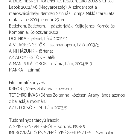
A DILIS RESNER– történet két részben, Látó 2002/8; Criticai
Lapok 2002/7-8 (Magyarország), A színdarabot a
marosvásárhelyi Nemzeti Színház Tompa Miklós társulata
mutatta be 2004 február 29.-én
Betlehem, Betlehem… – pásztorjáték, Keljfeljancsi Komédiás
Kompánia, Kolozsvár, 2002
DOLINKA – jelenet, Látó 2002/12
A VILÁGRENGETŐK – szappanopera, Látó 2003/5
A MI HÁZUNK – történet
AZ ÁLOMFESTŐK – játék
A MANIPULÁTOROK – dráma, Látó, 2004/8-9
MANKA – színmű
Filmforgatókönyvek:
KREÓN (Dénes Zoltánnal közösen)
TETEMREHÍVÁS (Dénes Zoltánnal közösen, Arany János azonos
c. balladája nyomán.)
AZ UTOLSÓ FILM– Látó 2003/9
Tudományos tárgyú írások:
A SZÍNÉSZNEVELÉSRŐL – Korunk, 1998/5
IMPROVIZÁCIÓ ÉS SZEMÉLYISÉGFEJLESZTÉS – Symbolon,