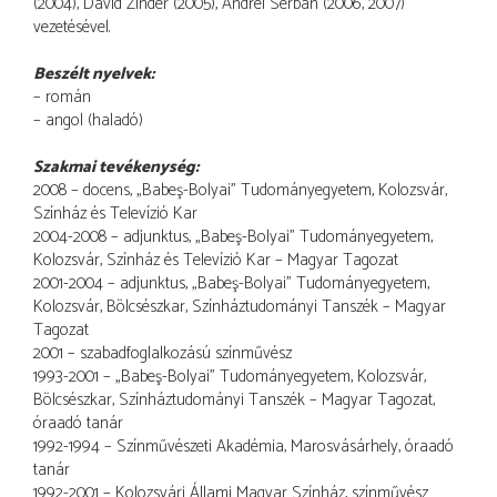
(2004), David Zinder (2005), Andrei Serban (2006, 2007)
vezetésével.
Beszélt nyelvek:
– román
– angol (haladó)
Szakmai tevékenység:
2008 – docens, „Babeş-Bolyai” Tudományegyetem, Kolozsvár,
Színház és Televízió Kar
2004-2008 – adjunktus, „Babeş-Bolyai” Tudományegyetem,
Kolozsvár, Színház és Televízió Kar – Magyar Tagozat
2001-2004 – adjunktus, „Babeş-Bolyai” Tudományegyetem,
Kolozsvár, Bölcsészkar, Színháztudományi Tanszék – Magyar
Tagozat
2001 – szabadfoglalkozású színművész
1993-2001 – „Babeş-Bolyai” Tudományegyetem, Kolozsvár,
Bölcsészkar, Színháztudományi Tanszék – Magyar Tagozat,
óraadó tanár
1992-1994 – Színművészeti Akadémia, Marosvásárhely, óraadó
tanár
1992-2001 – Kolozsvári Állami Magyar Színház, színművész