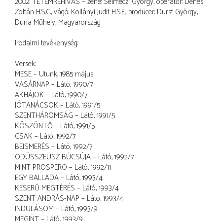
2002: TETEMREHÍVÁS – zene: Selmeczi György, operatőr: Dénes
Zoltán H.S.C., vágó: Kollányi Judit H.S.E., producer: Durst György,
Duna Műhely, Magyarország
Irodalmi tevékenység:
Versek:
MESE – Utunk, 1985 május
VASÁRNAP – Látó, 1990/7
AKHÁJOK – Látó, 1990/7
JÓTANÁCSOK – Látó, 1991/5
SZENTHÁROMSÁG – Látó, 1991/5
KÖSZÖNTŐ – Látó, 1991/5
CSAK – Látó, 1992/7
BEISMERÉS – Látó, 1992/7
ODÜSSZEUSZ BÚCSÚJA – Látó, 1992/7
MINT PROSPERO – Látó, 1992/11
EGY BALLADA – Látó, 1993/4
KESERŰ MEGTÉRÉS – Látó, 1993/4
SZENT ANDRÁS-NAP – Látó, 1993/4
INDULÁSOM – Látó, 1993/9
MEGINT – Látó, 1993/9