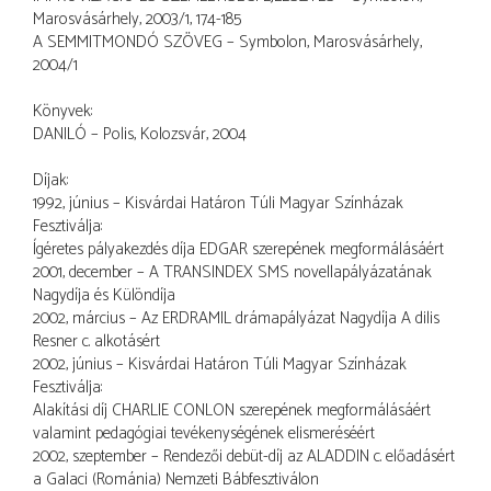
Marosvásárhely, 2003/1, 174-185
A SEMMITMONDÓ SZÖVEG – Symbolon, Marosvásárhely,
2004/1
Könyvek:
DANILÓ – Polis, Kolozsvár, 2004
Díjak:
1992, június – Kisvárdai Határon Túli Magyar Színházak
Fesztiválja:
Ígéretes pályakezdés díja EDGAR szerepének megformálásáért
2001, december – A TRANSINDEX SMS novellapályázatának
Nagydíja és Különdíja
2002, március – Az ERDRAMIL drámapályázat Nagydíja A dilis
Resner c. alkotásért
2002, június – Kisvárdai Határon Túli Magyar Színházak
Fesztiválja:
Alakítási díj CHARLIE CONLON szerepének megformálásáért
valamint pedagógiai tevékenységének elismeréséért
2002, szeptember – Rendezői debüt-díj az ALADDIN c. előadásért
a Galaci (Románia) Nemzeti Bábfesztiválon