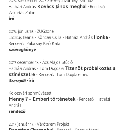
2019. szeptember 20.
Székelyudvarhelyi színház
Kovács János meghal
Hatházi András
Rendező
Zakariás Zalán
író
2019. június 19.
ZUG.zone
Ilonka
Lăcătuș Ileana - Könczei Csilla - Hatházi András
Rendező
Palocsay Kisó Kata
szövegkönyv
2017. december 13.
Ács Alajos Stúdió
Tizenöt próbálkozás a
Hatházi András - Tom Dugdale
színészetre
Rendező
Tom Dugdale
m.v.
Szereplő
író
Kolozsvári színművészeti
Mennyi? – Emberi történetek
Rendező
Hatházi
András
rendező
2017. január 17.
Váróterem Projekt