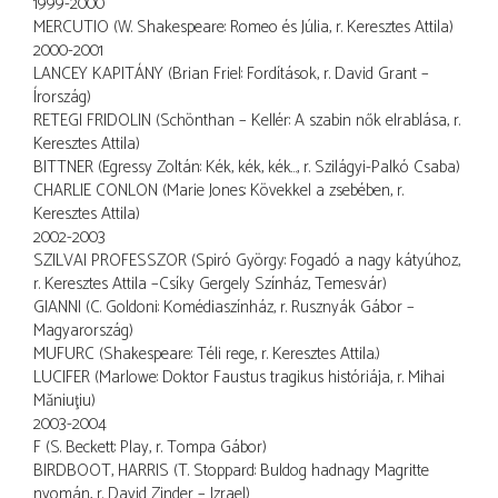
1999-2000
MERCUTIO (W. Shakespeare: Romeo és Júlia, r. Keresztes Attila)
2000-2001
LANCEY KAPITÁNY (Brian Friel: Fordítások, r. David Grant –
Írország)
RETEGI FRIDOLIN (Schönthan – Kellér: A szabin nők elrablása, r.
Keresztes Attila)
BITTNER (Egressy Zoltán: Kék, kék, kék…, r. Szilágyi-Palkó Csaba)
CHARLIE CONLON (Marie Jones: Kövekkel a zsebében, r.
Keresztes Attila)
2002-2003
SZILVAI PROFESSZOR (Spiró György: Fogadó a nagy kátyúhoz,
r. Keresztes Attila –Csíky Gergely Színház, Temesvár)
GIANNI (C. Goldoni: Komédiaszínház, r. Rusznyák Gábor –
Magyarország)
MUFURC (Shakespeare: Téli rege, r. Keresztes Attila.)
LUCIFER (Marlowe: Doktor Faustus tragikus históriája, r. Mihai
Măniuţiu)
2003-2004
F (S. Beckett: Play, r. Tompa Gábor)
BIRDBOOT, HARRIS (T. Stoppard: Buldog hadnagy Magritte
nyomán, r. David Zinder – Izrael)