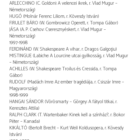
ARLECCHINO (C. Goldoni: A velencei ikrek, r. Vlad Mugur –
Németország)
HUGÓ (Molnár Ferenc: Liliom, r. Kövesdy István)
FIRULET BÁRO (W. Gombrowicz: Operett, r. Tompa Gábor)
JÁSA (A. P. Csehov: Cseresznyéskert, r. Vlad Mugur –
Németország)
1997-1998
FERDINÁND (W. Shakespeare: A vihar, r. Dragos Galgoţiu)
MISTINGUE (Labiche: A Lourcine utcai gyilkosság, r. Vlad Mugur
– Németország)
ACHILLES (W. Shakespeare: Troilus és Cressida, r. Tompa
Gábor)
RUDOLF (Madách Imre: Az ember tragédiája, r. Csiszár Imre –
Magyarország)
1998-1999
HANGAI SÁNDOR (Vörösmarty – Görgey: A fátyol titkai, r.
Keresztes Attila)
RALPH CLARK (T. Wartenbaker: Kinek kell a színház?, r. Bokor
Péter – Kanada)
KIKÁLTÓ (Bertolt Brecht – Kurt Weil: Koldusopera, r. Kövesdy
István)