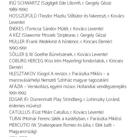
IFJÚ SCHWARTZ (Szigligeti Ede: Liliomfi, r. Gergely Géza)
1989-1990
HOSSZÚFÜLŰ (Teodor Mazilu: Stílbútor és fakereszt, r. Kovács
Levente)
ÉNEKES (Tomcsa Sándor: Műtét, r. Kovács Levente)
A KÉZ (Slawomir Mrozek: Striptease, r. Gergely Géza)
MÜLLER (Frank Wedekind: A hőstenor, r. Kincses Elemér)
1990-1991
SÖLLER (J. W. Goethe: Bűnrészesek, r. Kovács Levente)
COBURG HERCEG (Kiss Irén: Mayerlingi fondorlatok, r. Kincses
Elemér)
HLESZTAKOV (Gogol: A revizor, r. Parászka Miklós – a
marosvásárhelyi Nemzeti Színház magyar tagozatán)
AFÁZIA – Verskollázs, egyéni műsor, Hollandiai vendégszereplés
1991-1992
EDGAR (Fr. Dürrenmatt: Play Strindberg, r. Lohinszky Loránd,
érdemes művész)
CATULLUS (Füst Milán: Catullus, r. Kovács Levente)
TURAI (Molnár Ferenc: Játék a kastélyban, r. Parászka Miklós)
MERCUTIO (W. Shakespeare: Romeo és Júlia, r. Elek Judit –
Magyarország)