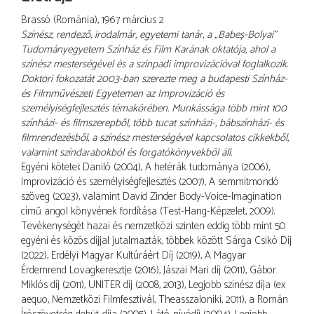
Brassó (Románia), 1967 március 2
Színész, rendező, irodalmár, egyetemi tanár, a „Babeș-Bolyai”
Tudományegyetem Színház és Film Karának oktatója, ahol a
színész mesterségével és a színpadi improvizációval foglalkozik.
Doktori fokozatát 2003-ban szerezte meg a budapesti Színház-
és Filmművészeti Egyetemen az Improvizáció és
személyiségfejlesztés témakörében. Munkássága több mint 100
színházi- és filmszerepből, több tucat színházi-, bábszínházi- és
filmrendezésből, a színész mesterségével kapcsolatos cikkekből,
valamint színdarabokból és forgatókönyvekből áll.
Egyéni kötetei: Daniló (2004), A hetérák tudománya (2006),
Improvizáció és személyiségfejlesztés (2007), A semmitmondó
szöveg (2023), valamint David Zinder Body-Voice-Imagination
című angol könyvének fordítása (Test-Hang-Képzelet, 2009).
Tevékenységét hazai és nemzetközi szinten eddig több mint 50
egyéni és közös díjjal jutalmazták, többek között Sárga Csikó Díj
(2022), Erdélyi Magyar Kultúráért Díj (2019), A Magyar
Érdemrend Lovagkeresztje (2016), Jászai Mari díj (2011), Gábor
Miklós díj (2011), UNITER díj (2008, 2013), Legjobb színész díja (ex
aequo, Nemzetközi Filmfesztivál, Theasszaloniki, 2011), a Román