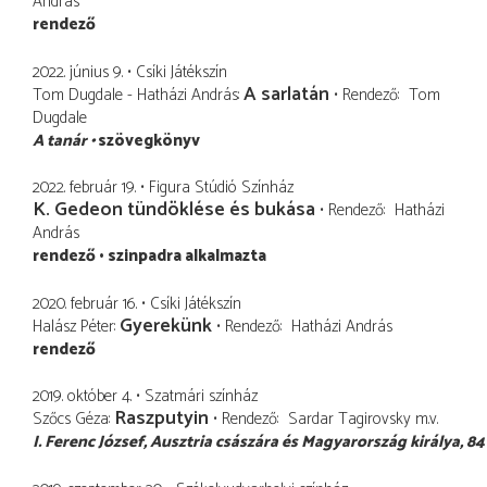
András
rendező
2022. június 9.
Csíki Játékszín
A sarlatán
Tom Dugdale - Hatházi András
Rendező
Tom
Dugdale
A tanár
szövegkönyv
2022. február 19.
Figura Stúdió Színház
K. Gedeon tündöklése és bukása
Rendező
Hatházi
András
rendező
szinpadra alkalmazta
2020. február 16.
Csíki Játékszín
Gyerekünk
Halász Péter
Rendező
Hatházi András
rendező
2019. október 4.
Szatmári színház
Raszputyin
Szőcs Géza
Rendező
Sardar Tagirovsky
m.v.
I. Ferenc József
Ausztria császára és Magyarország királya, 84