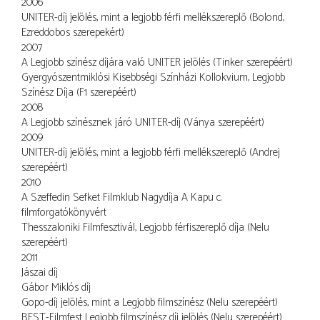
2006
UNITER-díj jelölés, mint a legjobb férfi mellékszereplő (Bolond,
Ezreddobos szerepekért)
2007
A Legjobb színész díjára való UNITER jelölés (Tinker szerepéért)
Gyergyószentmiklósi Kisebbségi Színházi Kollokvium, Legjobb
Színész Díja (F1 szerepéért)
2008
A Legjobb színésznek járó UNITER-díj (Ványa szerepéért)
2009
UNITER-díj jelölés, mint a legjobb férfi mellékszereplő (Andrej
szerepéért)
2010
A Szeffedin Sefket Filmklub Nagydíja A Kapu c.
filmforgatókönyvért
Thesszaloniki Filmfesztivál, Legjobb férfiszereplő díja (Nelu
szerepéért)
2011
Jászai díj
Gábor Miklós díj
Gopo-díj jelölés, mint a Legjobb filmszínész (Nelu szerepéért)
BEST-Filmfest Legjobb filmszínész díj jelölés (Nelu szerepéért)