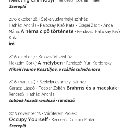
Reacting Chernobyl
Rendező
Cosmin Matei
Szereplő
2016. október 28.
Székelyudvarhelyi színház
Hatházi András - Palocsay Kisó Kata - Csepei Zsolt - Anga
A néma cipő története
Mária
Rendező
Palocsay Kisó
Kata
író
2016. október 7.
Kolozsvári színház
A mélyben
Makszim Gorkij
Rendező
Yuri Kordonsky
Mihail Ivanov Kosztiljov
a szállás tulajdonosa
2016. március 3.
Székelyudvarhelyi színház
Brahms és a macskák
Garaczi László - Toepler Zoltán
Rendező
Hatházi András
többek között rendező
rendező
2015. november 15.
Váróterem Projekt
Occupy Yourself
Rendező
Cosmin Matei
Szereplő