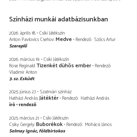
Színházi munkái adatbázisunkban
2026. április 18.
Csíki Játékszín
Medve
Anton Pavlovics Csehov
Rendező
Szőcs Artur
Szereplő
2026. március 19.
Csíki Játékszín
Tizenkét dühös ember
Rose Reginald
Rendező
Vladimir Anton
3. sz. Esküdt
2025. június 27.
Szatmári színház
Játéktér
Hatházi András
Rendező
Hatházi András
író
rendező
2025. március 21.
Csíki Játékszín
Buborékok
Csiky Gergely
Rendező
Mohácsi János
Solmay Ignác
földbirtokos