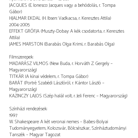
JACQUES (E. Ionesco: Jacques vagy a behódolás, r. Tompa
Gábor)
HJALMAR EKDAL (H. Ibsen: Vadkacsa, r. Keresztes Attila)
2004-2005
EFFEKT GRÓFJA (Muszty-Dobay: A kék csodatorta, r. Keresztes
Attila)
JAMES MARSTON (Barabás Olga: Krimi, r. Barabás Olga)
Filmszerepek:
MADARÁSZ VILMOS (New Buda, r. Horváth Z. Gergely –
Magyarország)
TITKÁR (A kínai védelem, r. Tompa Gábor)
BARÁT (Portré Szabédi Lászlóról, r. Kántor László –
Magyarország)
KAZINCZY LAJOS (Szép halál volt, r. Jeli Ferenc – Magyarország)
Színházi rendezések:
1997
W. Shakespeare: A két veronai nemes – Babes-Bolyai
Tudományegyetem, Kolozsvár, Bölcsészkar, Színháztudományi
Tanszék – Magyar Tagozat