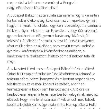
megrendezi a teátrum az eseményt a Gengszter
nagyi előadáshoz készült verzióval.
A Budapest Bábszínház társulata számára mindig is kiemelten
fontos volt a jótékonyság, különösen az ünnepekkor, így már
hagyománynak mondható, hogy idén is összefogott a színház a
KöJkök a Gyermekotthonban Egyesülettel, hogy 100 rászoruló,
gyermekotthonban élő gyermek karácsonyi kívánságát
teljesítsék. A bábszínház ezúttal is arra kéri nézőit, vegyenek
részt velük ebben az akcióban, hogy együtt tegyék szebbé a
gyerekek karácsonyát! A kívánságokat az aulában, a
karácsonyfára felakasztott átlátszó gömb díszekben találják
meg.
A szilvesztert is érdemes a Budapest Bábszínházban tölteni!
Óriási bulit csap a társulat! Az újév köszöntése alkalmából a
teátrum színművészei hangszert és mikrofont ragadnak egy
felejthetetlen szilveszteri koncert keretében, ahonnan
természetesen a bábok sem hiányozhatnak. A 15 órakor
kezdődő eseményen a teljes repertoárból válogatnak majd az
előadók. Hogy mire lehet számítani? Felcsendül majd többek
között a legtöbb Kufli sláger, valamint a Hamupipőke, a Holle