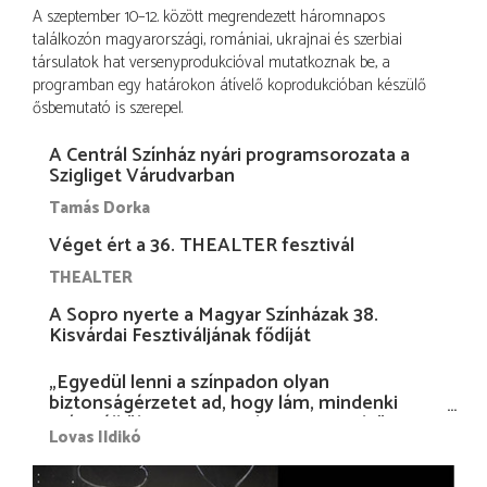
A szeptember 10–12. között megrendezett háromnapos
találkozón magyarországi, romániai, ukrajnai és szerbiai
társulatok hat versenyprodukcióval mutatkoznak be, a
programban egy határokon átívelő koprodukcióban készülő
ősbemutató is szerepel.
A Centrál Színház nyári programsorozata a
Szigliget Várudvarban
Tamás Dorka
Véget ért a 36. THEALTER fesztivál
THEALTER
A Sopro nyerte a Magyar Színházak 38.
Kisvárdai Fesztiváljának fődíját
„Egyedül lenni a színpadon olyan
biztonságérzetet ad, hogy lám, mindenki
más nélkül is megvagyok magammal…”
Lovas Ildikó