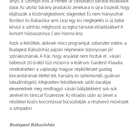
anyó, a Szomjas troll, a Péntek úr csodálatos barátai előadások
dalai. Az utolsó bárány produkció zenekara is újra összeáll, hogy
eljátsszák a közönségkedvenc slágereket. És nem hiányozhat
Boribon és Babaróka sem. Lesz egy kis meglepetés is: új dallal
készül a színház, méghozzá az egész társulat előadásában! A
koncert háziasszonya Cseri Hanna lesz.
Azok a felnőttek, akiknek nincs programjuk szilveszter estére, a
Budapest Bábszínház pajzán népmeséin bizonyosan jól
szórakoznának. A Kár, hogy anyádat nem hoztuk el… vásári
bábrevüt 20 órától tűzi műsorra a teátrum. Gardenö Klaudia
rendezésében a vajdasági magyar népköltészet gazdag
kincsestárának élettel teli, harsány és szókimondó, gyakran
tabudöntögető, kifejezetten felnőtteknek szóló darabjai
elevenednek meg rendhagyó vásári bábjátékként sok-sok
zenével és tánccal fűszerezve. Az előadás után az óévet a
nézőkkel közös koccintással búcsúztatják a résztvevő művészek
a színpadon.
Budapest Bábszínház