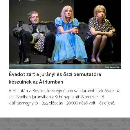
Évadot zárt a Jurányi és őszi bemutatóra
készülnek az Átriumban
A Milf után a Kovács ikrek egy újabb színdarabot írtak őszre, az
idei évadban Jurányiban a 9 hónap alatt 18 premier - 6
kiállításmegnyitó - 355 előadás - 30.000 néző volt – és díjeső.