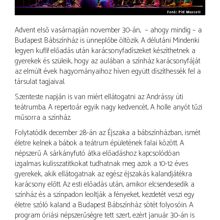
Advent első vasárnapján november 30-án, – ahogy mindig – a
Budapest Bábszínház is ünneplőbe öltözik. A délutáni Mindenki
legyen kufli! előadás után karácsonyfadíszeket készíthetnek a
gyerekek és szüleik, hogy az aulában a színház karácsonyfáját
az elmúlt évek hagyományaihoz híven együtt díszíthessék fel a
társulat tagjaival.
Szenteste napján is van miért ellátogatni az Andrássy úti
teátrumba. A repertoár egyik nagy kedvencét, A holle anyót tűzi
műsorra a színház.
Folytatódik december 28-án az Éjszaka a bábszínházban, ismét
életre kelnek a bábok a teátrum épületének falai között. A
népszerű A sárkányfutó átka előadáshoz kapcsolódóan
izgalmas kulisszatitkokat tudhatnak meg azok a 10-12 éves
gyerekek, akik ellátogatnak az egész éjszakás kalandjátékra
karácsony előtt. Az esti előadás után, amikor elcsendesedik a
színház és a színpadon leoltják a fényeket, kezdetét veszi egy
életre szóló kaland a Budapest Bábszínház sötét folyosóin. A
program óriási népszerűségre tett szert, ezért január 30-án is