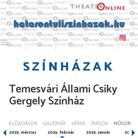
Toggle main menu visibility
SZÍNHÁZAK
Temesvári Állami Csiky
Gergely Színház
ELŐADÁSOK
GALÉRIÁK
HÍREK
ÍRÁSOK
MŰSOR
2025. március
2025. február
2025. január
2024.