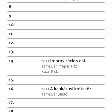
8
9
10
11
12
13
14
Improvizációs est
19:00
Temesvári Magyar Ház
Küttel Klub
15
16
A kaukázusi krétakör
19:00
Temesvár Stúdió
17
18