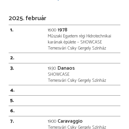
2025. február
1
1978
16:00
Műszaki Egyetem régi Hidrotechnikai
karának épülete – SHOWCASE
Temesvári Csiky Gergely Színház
2
3
Danaos
19:30
SHOWCASE
Temesvári Csiky Gergely Színház
4
5
6
7
Caravaggio
19:00
Temesvári Csiky Gergely Színház