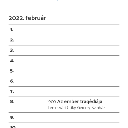
2022. február
1
2
3
4
5
6
7
8
Az ember tragédiája
19:00
Temesvári Csiky Gergely Színház
9
10