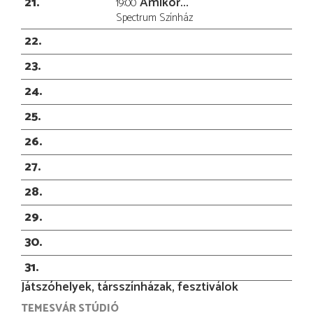
21
Amikor...
19:00
Spectrum Színház
22
23
24
25
26
27
28
29
30
31
Játszóhelyek, társszínházak, fesztiválok
TEMESVÁR STÚDIÓ