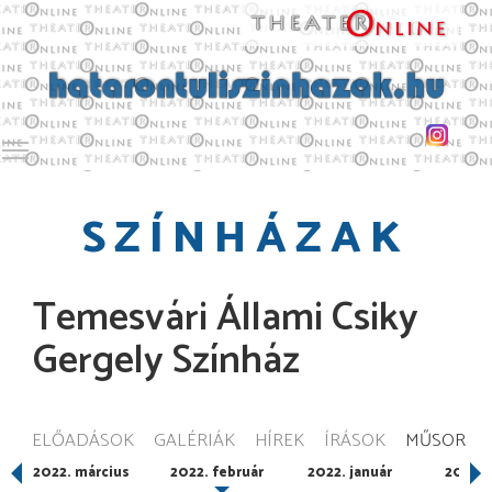
Toggle main menu visibility
SZÍNHÁZAK
Temesvári Állami Csiky
Gergely Színház
ELŐADÁSOK
GALÉRIÁK
HÍREK
ÍRÁSOK
MŰSOR
2022. március
2022. február
2022. január
2021. 