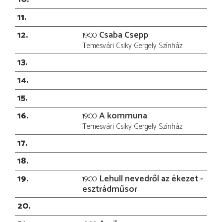
11
12
Csaba Csepp
19:00
Temesvári Csiky Gergely Színház
13
14
15
16
A kommuna
19:00
Temesvári Csiky Gergely Színház
17
18
19
Lehull nevedről az ékezet -
19:00
esztrádműsor
20