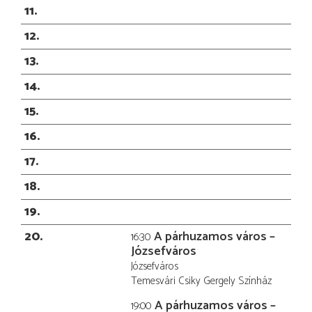
11
12
13
14
15
16
17
18
19
20
A párhuzamos város –
16:30
Józsefváros
Józsefváros
Temesvári Csiky Gergely Színház
A párhuzamos város –
19:00