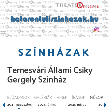
Toggle main menu visibility
SZÍNHÁZAK
Temesvári Állami Csiky
Gergely Színház
ELŐADÁSOK
GALÉRIÁK
HÍREK
ÍRÁSOK
MŰSOR
ber
2021. augusztus
2021. június
2021. május
2006. 