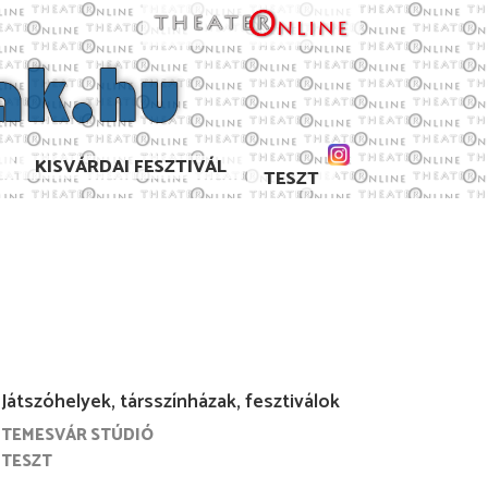
KISVÁRDAI FESZTIVÁL
TESZT
Játszóhelyek, társszínházak, fesztiválok
TEMESVÁR STÚDIÓ
. szeptember
2024. június
2024. április
2024. március
TESZT