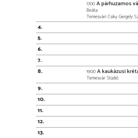
A párhuzamos vá
17:00
Beáta
Temesvári Csiky Gergely S
4
5
6
7
8
A kaukázusi krét
19:00
Temesvár Stúdió
9
10
11
12
13