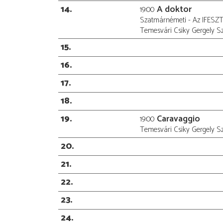
14
A doktor
19:00
Szatmárnémeti - Az IFESZT
Temesvári Csiky Gergely S
15
16
17
18
19
Caravaggio
19:00
Temesvári Csiky Gergely S
20
21
22
23
24