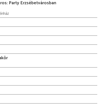
ros: Party Erzsébetvárosban
zínház
akör