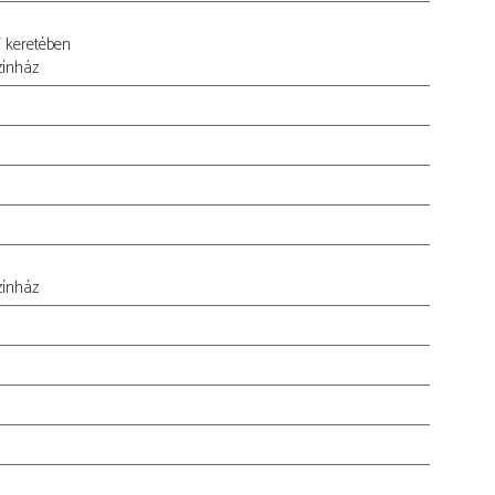
 keretében
zínház
zínház