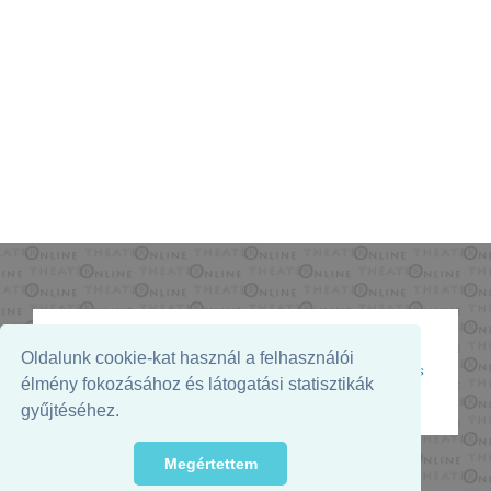
Oldalunk cookie-kat használ a felhasználói
Az oldal megjelenését támogatja:
élmény fokozásához és látogatási statisztikák
gyűjtéséhez.
Megértettem
© 2026. - THEATER Online -
theater.hu