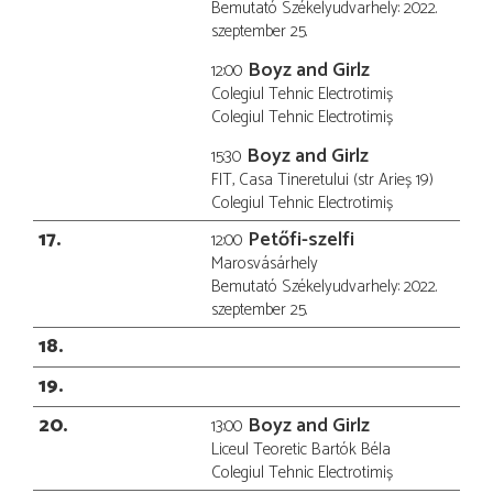
Bemutató Székelyudvarhely: 2022.
szeptember 25.
Boyz and Girlz
12:00
Colegiul Tehnic Electrotimiș
Colegiul Tehnic Electrotimiș
Boyz and Girlz
15:30
FIT, Casa Tineretului (str Arieș 19)
Colegiul Tehnic Electrotimiș
17
Petőfi-szelfi
12:00
Marosvásárhely
Bemutató Székelyudvarhely: 2022.
szeptember 25.
18
19
20
Boyz and Girlz
13:00
Liceul Teoretic Bartók Béla
Colegiul Tehnic Electrotimiș