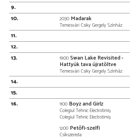
9
10
Madarak
20:30
Temesvári Csiky Gergely Színház
11
12
13
Swan Lake Revisited -
19:00
Hattyúk tava újratöltve
Temesvári Csiky Gergely Színház
14
15
16
Boyz and Girlz
11:00
Colegiul Tehnic Electrotimiș
Colegiul Tehnic Electrotimiș
Petőfi-szelfi
12:00
Csíkszereda