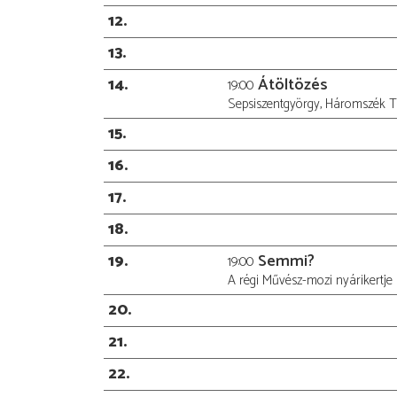
12
13
14
Átöltözés
19:00
Sepsiszentgyörgy, Háromszék T
15
16
17
18
19
Semmi?
19:00
A régi Művész-mozi nyárikertje
20
21
22