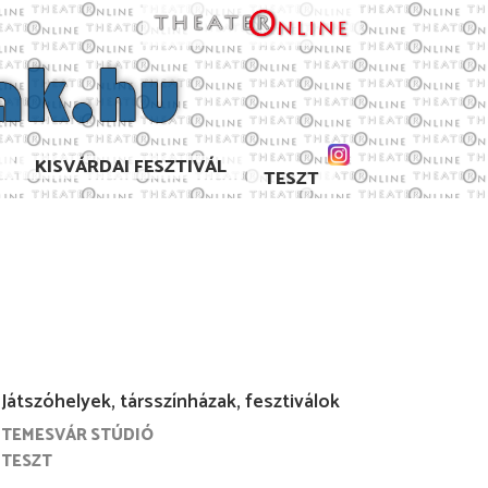
KISVÁRDAI FESZTIVÁL
TESZT
Játszóhelyek, társszínházak, fesztiválok
TEMESVÁR STÚDIÓ
. augusztus
2021. június
2021. május
2006. június
TESZT