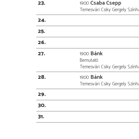
23
Csaba Csepp
19:00
Temesvári Csiky Gergely Szính
24
25
26
27
Bánk
19:00
Bemutató
Temesvári Csiky Gergely Szính
28
Bánk
19:00
Temesvári Csiky Gergely Szính
29
30
31