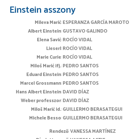
Einstein asszony
Mileva Marić
ESPERANZA GARCÍA MAROTO
Albert Einstein
GUSTAVO GALINDO
Elena Savić
ROCÍO VIDAL
Lieserl
ROCÍO VIDAL
Marie Curie
ROCÍO VIDAL
Miloš Marić ifj.
PEDRO SANTOS
Eduard Einstein
PEDRO SANTOS
Marcel Grossmann
PEDRO SANTOS
Hans Albert Einstein
DAVID DÍAZ
Weber professzor
DAVID DÍAZ
Miloš Marić id.
GUILLERMO BERASATEGUI
Michele Besso
GUILLERMO BERASATEGUI
rendező
VANESSA MARTÍNEZ