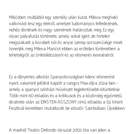
Miközben múltjából egy személy után kutat, Mileva megható
vallomást tesz egy életről, amelyet tudományos felfedezések,
nehéz döntések és nagy szerelmek határoztak meg. Ez egy
olyan pályafutás története, amely sokat ígért, de hirtelen
megszakadt a korabeli női és anyai szerep sorsszerűsége miatt.
Ismerjék meg Mileva Marićot ebben az erőteljes történetben a
tehetségről, az önfeláldozásról és az elismerés kereséséről.
Ez a díjnyertes alkotás Spanyolországban kilenc elismerést
nyert, valamint jelölést kapott a rangos Max-díjra 2024-ben –
amely a spanyol színházi művészet legjelentősebb kitüntetése.
Több mint 60 előadás és a kritikusok és a közönség egyöntetű
dicsérete után az EINSTEN ASSZONY című előadás a 53. Infant
Fesztivál keretében mutatkozik be először Szerbiában, Újvidéken.
A madridi Teatro Defondo társulat 2002 óta van jelen a