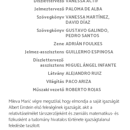
díszlettervező
VANESSA ACTIF
jelmeztervező
PALOMA DE ALBA
szövegkönyv
VANESSA MARTÍNEZ
DAVID DÍAZ
szövegkönyv
GUSTAVO GALINDO
PEDRO SANTOS
zene
ADRIÁN FOULKES
jelmez-asszisztens
GUILLERMO ESPINOSA
díszlettervező 
asszisztens
MIGUEL ÁNGEL INFANTE
látvány
ALEJANDRO RUIZ
világítás
PACO ARIZA
műszaki vezető
ROBERTO ROJAS
Mileva Marić végre megszólal, hogy elmondja a saját igazságát:
Albert Einstein első feleségének igazságát, akit a
relativitáselmélet társszerzőjeként és zseniális matematikus- és
fizikusként a tudomány hivatalos története igazságtalanul
feledésbe taszított.