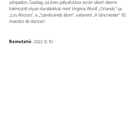
színpadon. Gazdag, 24 éves pályafutása során sikert sikerre
halmozott olyan darabokkal, mint Virginia Woolf „Orlando”-ja,
„Los Atroces”, a „Szentivánéji álom”, valamint „A táncmester” (El
maestro de danzar).
Bemutató
2023. 12. 10.