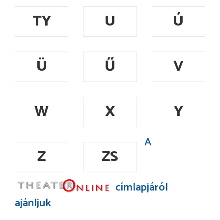
TY
U
Ú
Ü
Ű
V
W
X
Y
A
Z
ZS
címlapjáról
ajánljuk