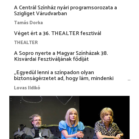
A Centrál Színház nyári programsorozata a
Szigliget Várudvarban
Tamás Dorka
Véget ért a 36. THEALTER fesztivál
THEALTER
A Sopro nyerte a Magyar Színházak 38.
Kisvárdai Fesztiváljának fődíját
„Egyedül lenni a színpadon olyan
biztonságérzetet ad, hogy lám, mindenki
más nélkül is megvagyok magammal…”
Lovas Ildikó