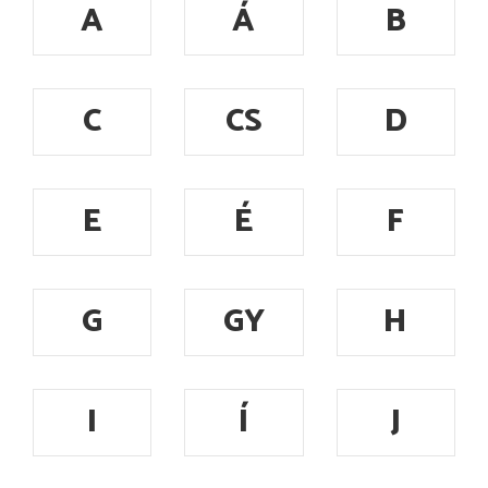
A
Á
B
C
CS
D
E
É
F
G
GY
H
I
Í
J