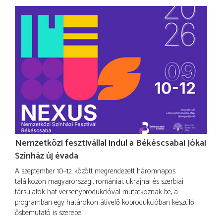
Nemzetközi fesztivállal indul a Békéscsabai Jókai
Színház új évada
A szeptember 10–12. között megrendezett háromnapos
találkozón magyarországi, romániai, ukrajnai és szerbiai
társulatok hat versenyprodukcióval mutatkoznak be, a
programban egy határokon átívelő koprodukcióban készülő
ősbemutató is szerepel.