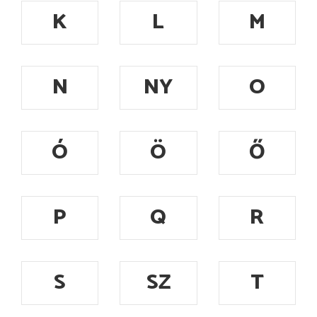
K
L
M
N
NY
O
Ó
Ö
Ő
P
Q
R
S
SZ
T