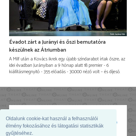
Évadot zárt a Jurányi és őszi bemutatóra
készülnek az Átriumban
A Milf után a Kovács ikrek egy újabb színdarabot írtak őszre, az
idei évadban Jurányiban a 9 hónap alatt 18 premier - 6
kiállításmegnyitó - 355 előadás - 30.000 néző volt – és díjeső.
Oldalunk cookie-kat használ a felhasználói
Az oldal megjelenését támogatja:
élmény fokozásához és látogatási statisztikák
gyűjtéséhez.