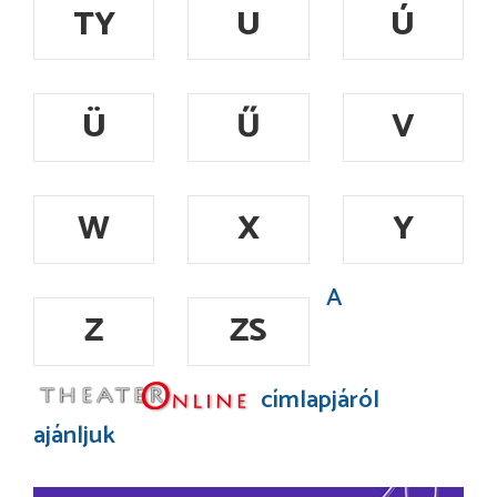
TY
U
Ú
Ü
Ű
V
W
X
Y
A
Z
ZS
címlapjáról
ajánljuk