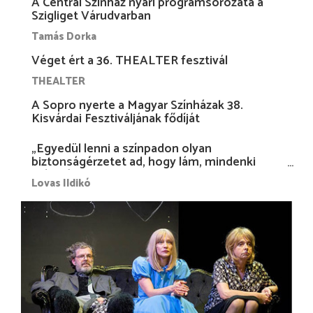
A Centrál Színház nyári programsorozata a
Szigliget Várudvarban
Tamás Dorka
Véget ért a 36. THEALTER fesztivál
THEALTER
A Sopro nyerte a Magyar Színházak 38.
Kisvárdai Fesztiváljának fődíját
„Egyedül lenni a színpadon olyan
biztonságérzetet ad, hogy lám, mindenki
más nélkül is megvagyok magammal…”
Lovas Ildikó