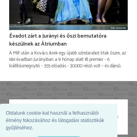
Évadot zárt a Jurányi és őszi bemutatóra
készülnek az Átriumban
A Milf után a Kovács ikrek egy újabb színdarabot írtak őszre, az
idei évadban Jurányiban a 9 hónap alatt 18 premier - 6
kiállításmegnyitó - 355 előadás - 30.000 néző volt – és díjeső.
Oldalunk cookie-kat használ a felhasználói
Az oldal megjelenését támogatja:
élmény fokozásához és látogatási statisztikák
gyűjtéséhez.