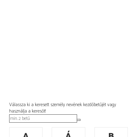
Válassza ki a keresett személy nevének kezdőbetűjét vagy
használja a keresőt!
A
Á
B