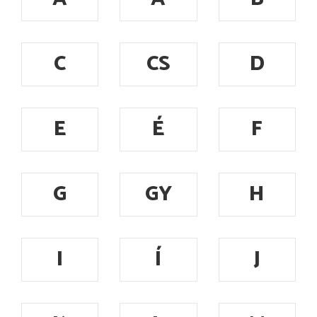
C
CS
D
E
É
F
G
GY
H
I
Í
J