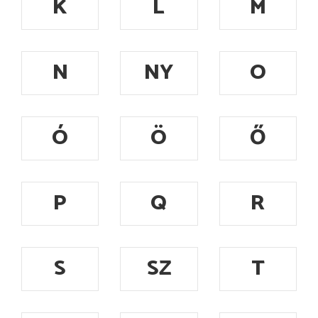
K
L
M
N
NY
O
Ó
Ö
Ő
P
Q
R
S
SZ
T