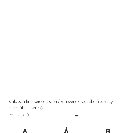
Válassza ki a keresett személy nevének kezdőbetűjét vagy
használja a keresőt!
A
Á
B