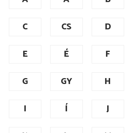
C
CS
D
E
É
F
G
GY
H
I
Í
J