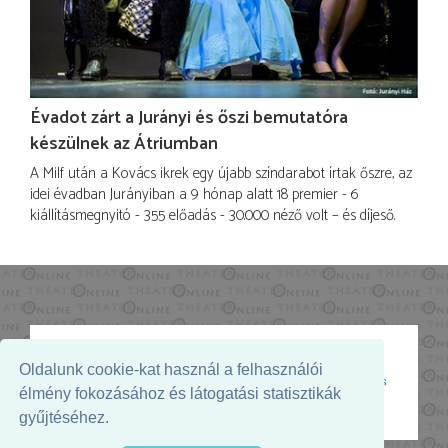
Évadot zárt a Jurányi és őszi bemutatóra
készülnek az Átriumban
A Milf után a Kovács ikrek egy újabb színdarabot írtak őszre, az
idei évadban Jurányiban a 9 hónap alatt 18 premier - 6
kiállításmegnyitó - 355 előadás - 30.000 néző volt – és díjeső.
Oldalunk cookie-kat használ a felhasználói
Az oldal megjelenését támogatja:
élmény fokozásához és látogatási statisztikák
gyűjtéséhez.