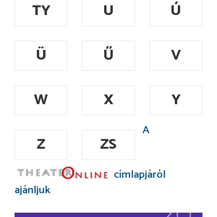
TY
U
Ú
Ü
Ű
V
W
X
Y
A
Z
ZS
címlapjáról
ajánljuk