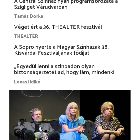
A Centrál Színház nyári programsorozata a
Szigliget Várudvarban
Tamás Dorka
Véget ért a 36. THEALTER fesztivál
THEALTER
A Sopro nyerte a Magyar Színházak 38.
Kisvárdai Fesztiváljának fődíját
„Egyedül lenni a színpadon olyan
biztonságérzetet ad, hogy lám, mindenki
más nélkül is megvagyok magammal…”
Lovas Ildikó