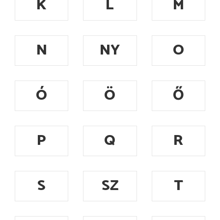
K
L
M
N
NY
O
Ó
Ö
Ő
P
Q
R
S
SZ
T