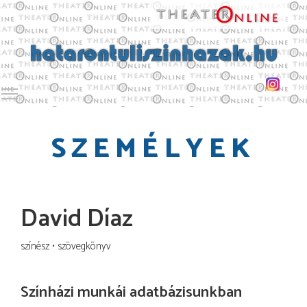
Toggle main menu visibility
SZEMÉLYEK
David Díaz
színész
szövegkönyv
Színházi munkái adatbázisunkban