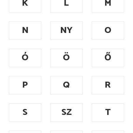
K
L
M
N
NY
O
Ó
Ö
Ő
P
Q
R
S
SZ
T