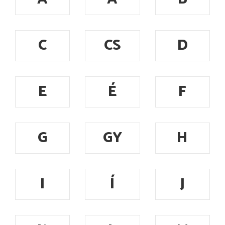
C
CS
D
E
É
F
G
GY
H
I
Í
J