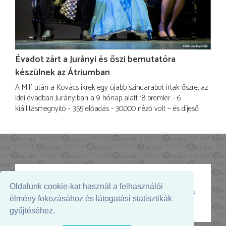
Évadot zárt a Jurányi és őszi bemutatóra
készülnek az Átriumban
A Milf után a Kovács ikrek egy újabb színdarabot írtak őszre, az
idei évadban Jurányiban a 9 hónap alatt 18 premier - 6
kiállításmegnyitó - 355 előadás - 30.000 néző volt – és díjeső.
Oldalunk cookie-kat használ a felhasználói
Az oldal megjelenését támogatja:
élmény fokozásához és látogatási statisztikák
gyűjtéséhez.