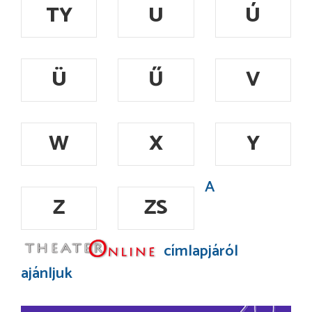
TY
U
Ú
Ü
Ű
V
W
X
Y
A
Z
ZS
címlapjáról
ajánljuk