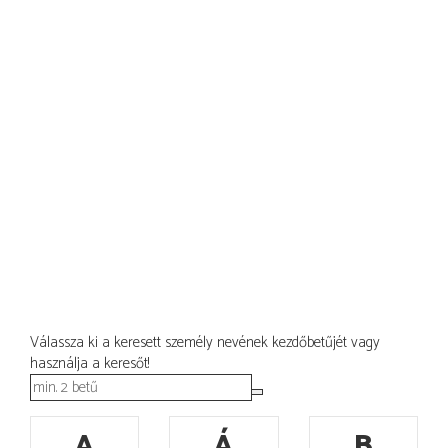
Válassza ki a keresett személy nevének kezdőbetűjét vagy
használja a keresőt!
A
Á
B