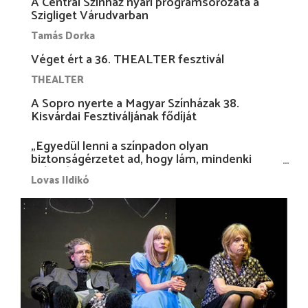
A Centrál Színház nyári programsorozata a
Szigliget Várudvarban
Tamás Dorka
Véget ért a 36. THEALTER fesztivál
THEALTER
A Sopro nyerte a Magyar Színházak 38.
Kisvárdai Fesztiváljának fődíját
„Egyedül lenni a színpadon olyan
biztonságérzetet ad, hogy lám, mindenki
más nélkül is megvagyok magammal…”
Lovas Ildikó