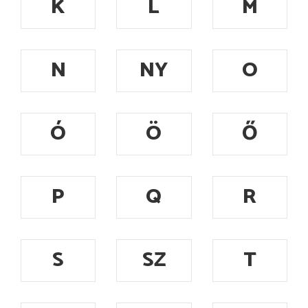
K
L
M
N
NY
O
Ó
Ö
Ő
P
Q
R
S
SZ
T