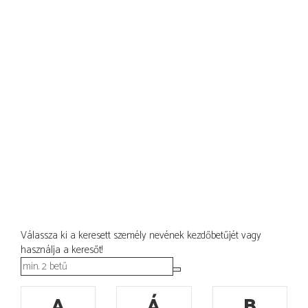
Válassza ki a keresett személy nevének kezdőbetűjét vagy
használja a keresőt!
A
Á
B