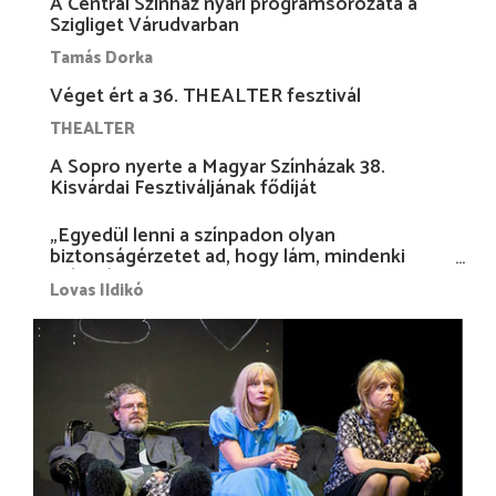
A Centrál Színház nyári programsorozata a
Szigliget Várudvarban
Tamás Dorka
Véget ért a 36. THEALTER fesztivál
THEALTER
A Sopro nyerte a Magyar Színházak 38.
Kisvárdai Fesztiváljának fődíját
„Egyedül lenni a színpadon olyan
biztonságérzetet ad, hogy lám, mindenki
más nélkül is megvagyok magammal…”
Lovas Ildikó