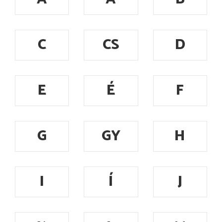
C
CS
D
E
É
F
G
GY
H
I
Í
J