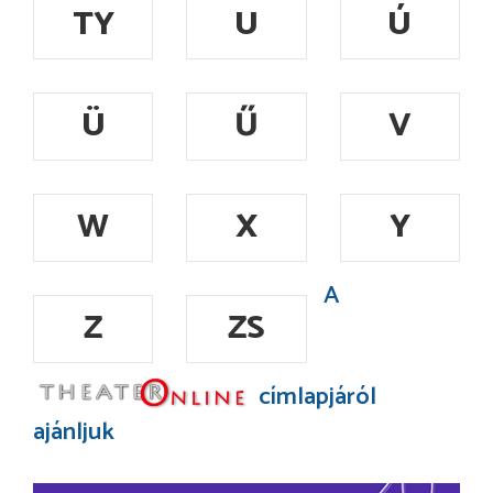
TY
U
Ú
Ü
Ű
V
W
X
Y
A
Z
ZS
címlapjáról
ajánljuk